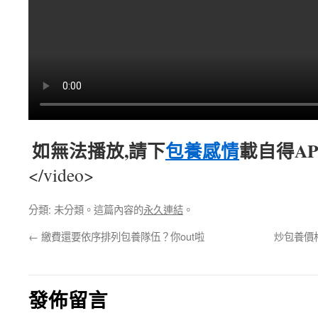
如無法播放,請下
包養感情
載自得AP
</video>
分類: 未分類。這篇內容的
永久連結
。
←
繳費還要依序排列包養隊伍？你out啦
炒包養價
發佈留言