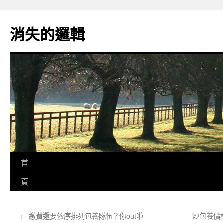
跳
至
消失的邏輯
主
要
內
容
首
頁
←
繳費還要依序排列包養隊伍？你out啦
炒包養價