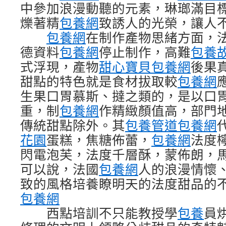
中參加浪漫動聽的元素，琳瑯滿目
爍著精
包養網
致誘人的光榮，讓人
包養網
在制作產物思緒方面，
德資料
包養網
停止制作，高難
包養
式浮現，產物
甜心寶貝包養網
後果
甜點的特色就是食材拔取較
包養網
生果口胃慕斯、撻之類的，是以口
重，制
包養網
作精緻顏值高，部門
傳統甜點除外。其
包養管道
包養網
花園
蛋糕，焦糖佈蕾，
包養網
法度
閃電泡芙，法度千層酥，蒙佈朗，
可以說，法國
包養網
人的浪漫情懷
致的風格培養瞭明天的法度甜品的
包養網
西點培訓不只能教授學
包養
員