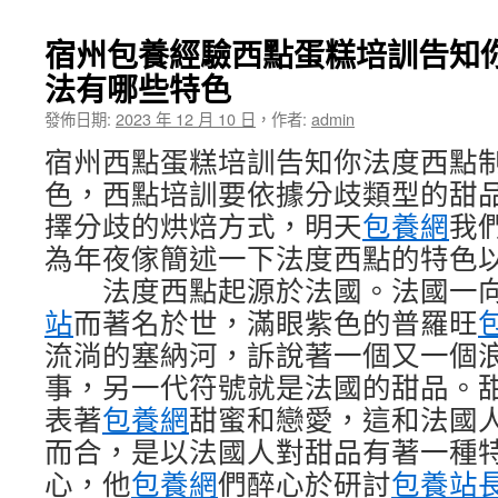
宿州包養經驗西點蛋糕培訓告知
法有哪些特色
發佈日期:
2023 年 12 月 10 日
，
作者:
admin
宿州西點蛋糕培訓告知你法度西點
色，西點培訓要依據分歧類型的甜
擇分歧的烘焙方式，明天
包養網
我
為年夜傢簡述一下法度西點的特色
法度西點起源於法國。法國一向
站
而著名於世，滿眼紫色的普羅旺
流淌的塞納河，訴說著一個又一個
事，另一代符號就是法國的甜品。
表著
包養網
甜蜜和戀愛，這和法國
而合，是以法國人對甜品有著一種
心，他
包養網
們醉心於研討
包養站