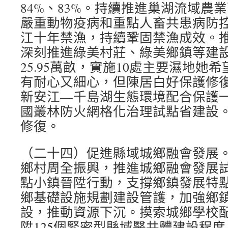
84%、83%。持續推進巢湖流域農
嚴重動物疫病和重點人畜共患病防
江十年禁漁，持續鞏固禁漁成效。
深刻推進綠美村莊、綠美鄉鎮等建
25.95萬畝，實施10處主要濕地她
有耐心又細心，但陳居白好保護修
新安江—千島湖生態環境配合保護
國叢林防火網格化治理試點省建設
修復。
（二十四）促進縣域城鄉融會發展
鄉村周全振興，推進城鄉融會發展
點小鎮晉陞行動，支撐鄉鎮發展特
鄉基礎設施規劃建設管護，加強鄉
設，推動資源下沉。摸索城鄉學校
陞125個緊密型縣域醫共體建設程