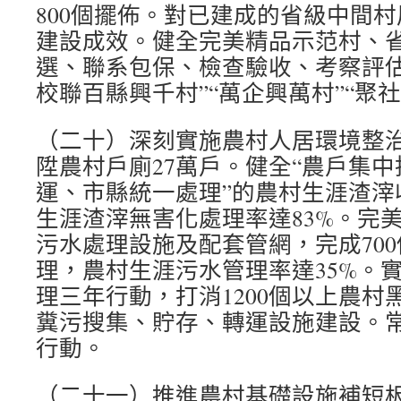
800個擺佈。對已建成的省級中間
建設成效。健全完美精品示范村、
選、聯系包保、檢查驗收、考察評估
校聯百縣興千村”“萬企興萬村”“聚社
（二十）深刻實施農村人居環境整
陞農村戶廁27萬戶。健全“農戶集
運、市縣統一處理”的農村生涯渣滓
生涯渣滓無害化處理率達83%。完
污水處理設施及配套管網，完成70
理，農村生涯污水管理率達35%。
理三年行動，打消1200個以上農村
糞污搜集、貯存、轉運設施建設。
行動。
（二十一）推進農村基礎設施補短