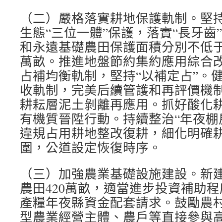
（二）嚴格落實耕地保護軌制。堅
生態“三位一體”保護，落實“長牙齒
和永遠基礎農田保護面積分別不低于811
萬畝。推進地盤節約集約應用綜合
占補均衡軌制，堅持“以補定占”。
收軌制，完美后續管護和再評價機
耕耘層泥土剝離再應用。抓好酸化
有機質晉陞行動。持續整治“年夜棚
違規占用耕地整改復耕，細化明確耕
圍，公道設定恢復時序。
（三）加強農業基礎設施建設。新
農田420萬畝，適當進步投資補助
產糧年夜縣資金配套請求。鼓勵農
型農業經營主體、農戶等直接參與