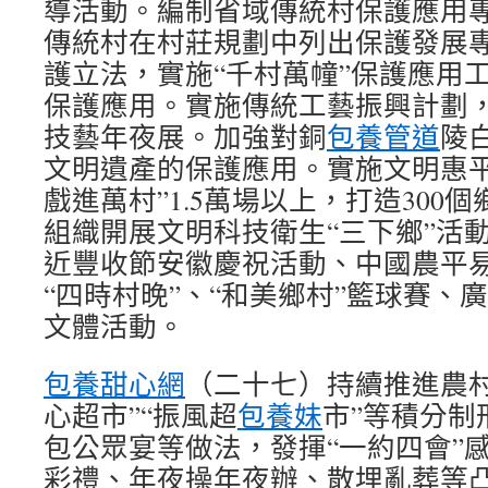
導活動。編制省域傳統村保護應用
傳統村在村莊規劃中列出保護發展
護立法，實施“千村萬幢”保護應用
保護應用。實施傳統工藝振興計劃
技藝年夜展。加強對銅
包養管道
陵
文明遺產的保護應用。實施文明惠平
戲進萬村”1.5萬場以上，打造300
組織開展文明科技衛生“三下鄉”活
近豐收節安徽慶祝活動、中國農平
“四時村晚”、“和美鄉村”籃球賽、
文體活動。
包養甜心網
（二十七）持續推進農村
心超市”“振風超
包養妹
市”等積分制
包公眾宴等做法，發揮“一約四會”
彩禮、年夜操年夜辦、散埋亂葬等