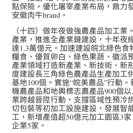
點保險。優化屠宰產業布局，鼎力
安徽肉牛brand。
（十四）做年夜做強農產品加工業
產業，推進全產業鏈建設，十年夜
達1.3萬億元。加速建設皖北綠色
糧食、優質卵白、綠色果蔬、徽派
產業領域打造新產業、新技術、新
度建設長三角綠色農產品生產加工
基地100個。實施“皖美農品”行動
機農產品和地輿標志農產品900個
業跨越晉陞行動，支撐區域性預冷
切包裝等初加工設施建設，發展智
工，新增產值超50億元加工園區3家
企業5家。