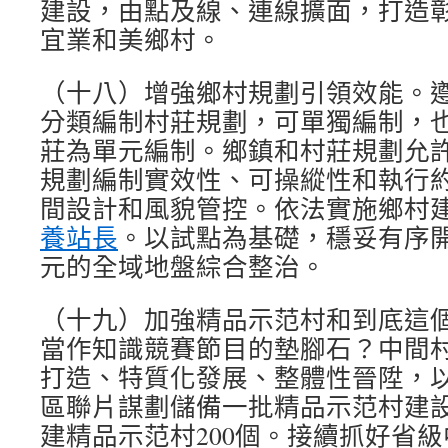
建設，由點及線、連線擴面，打造
宜業和美鄉村。
（十八）增強鄉村規劃引領效能。
分類編制村莊規劃，可單獨編制，
莊為單元編制。鄉鎮和村莊規劃允許
規劃編制實效性、可操縱性和執行
間設計和風貌管控。依法實施鄉村
養站長
。以試點為基礎，穩妥有序
元的全域地盤綜合整治。
（十九）加強精品示范村和到底這
當作知識競賽節目的墊腳石？中間
打造、特質化發展、整體性晉陞，
區聯片謀劃儲備一批精品示范村建
建精品示范村200個。接續抓好省