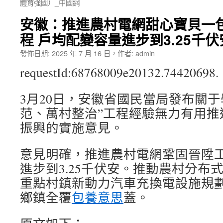
體育強國）_中國網
安徽：推進農村電網甜心寶貝一
程 戶均配變容量進步到3.25千伏
發佈日期:
2025 年 7 月 16 日
，
作者:
admin
requestId:68768009e20132.74420698.
3月20日，安徽省國民當局發布關于
范、萬村整治”工程經驗無力有用推
振興的實施意見。
意見明確，推進農村電網鞏固晉陞
進步到3.25千伏安。推動農村分布
重點村鎮新動力汽車充換電設施規
鄉鎮全覆
包養意思
蓋。