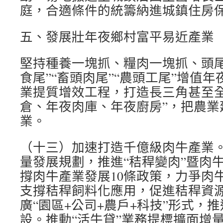
庭，合適條件的統籌納進城鎮住房
五、發展壯年夜鄉村富平易近產業
堅持種養一塊抓、糧肉一塊抓、頭尾
食尾”“畜頭肉尾”“農頭工尾”增值
業提質增效工程，打造長三角甚至全
倉、年夜肉庫、年夜廚房”，把農業
業。
（十三）加速打造千億級肉牛產業
量發展規劃，推進“秸稈變肉”暨肉
撐肉牛產業發展10條政策，力爭肉牛
支撐秸稈飼料化應用，促進秸稈資
廣“園區+公司+農戶+科技”形式，
設。推動“活牛貸”業務提標擴面增