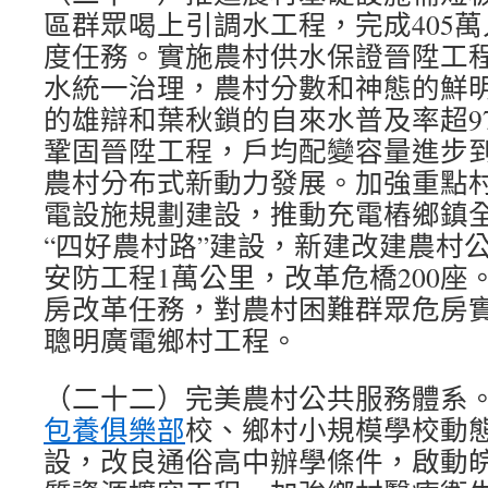
區群眾喝上引調水工程，完成405
度任務。實施農村供水保證晉陞工
水統一治理，農村分數和神態的鮮
的雄辯和葉秋鎖的自來水普及率超9
鞏固晉陞工程，戶均配變容量進步到3
農村分布式新動力發展。加強重點
電設施規劃建設，推動充電樁鄉鎮
“四好農村路”建設，新建改建農村公
安防工程1萬公里，改革危橋200座。
房改革任務，對農村困難群眾危房
聰明廣電鄉村工程。
（二十二）完美農村公共服務體系
包養俱樂部
校、鄉村小規模學校動
設，改良通俗高中辦學條件，啟動