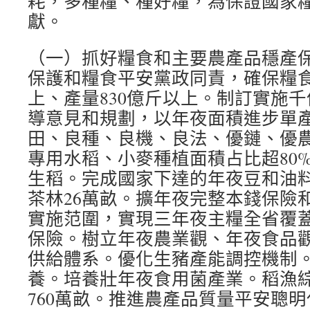
耗，多種糧、種好糧，為保證國家
獻。
（一）抓好糧食和主要農產品穩產
保護和糧食平安黨政同責，確保糧食
上、產量830億斤以上。制訂實施
導意見和規劃，以年夜面積進步單
田、良種、良機、良法、優鏈、優
專用水稻、小麥種植面積占比超80
生稻。完成國家下達的年夜豆和油
茶林26萬畝。擴年夜完整本錢保險
實施范圍，實現三年夜主糧全省覆
保險。樹立年夜農業觀、年夜食品
供給體系。優化生豬產能調控機制
養。培養壯年夜食用菌產業。稻漁
760萬畝。推進農產品質量平安聰