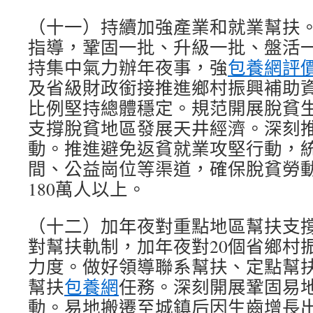
（十一）持續加強產業和就業幫扶
指導，鞏固一批、升級一批、盤活
持集中氣力辦年夜事，強
包養網評
及省級財政銜接推進鄉村振興補助
比例堅持總體穩定。規范開展脫貧
支撐脫貧地區發展天井經濟。深刻
動。推進避免返貧就業攻堅行動，
間、公益崗位等渠道，確保脫貧勞
180萬人以上。
（十二）加年夜對重點地區幫扶支
對幫扶軌制，加年夜對20個省鄉村
力度。做好領導聯系幫扶、定點幫
幫扶
包養網
任務。深刻開展鞏固易
動。易地搬遷至城鎮后因生齒增長