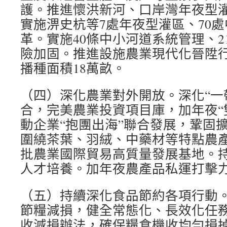
護。推進懷洪新河、口岸灣年夜型
實施淠史杭等7處年夜型灌區、70
革。實施40條中小河道系統管理、2
險加固。推進設施農業現代化晉陞
播種面積18萬畝。
（四）深化農業對外開放。深化“一
合，完美農業投資項目庫，加年夜“
動企業“抱團出海”聯合發展，鞏固
圍繞茶葉、羽絨、中藥材等特點農
批農業國際貿易高質量發展基地。
人才培養。加年夜農產品私運打擊
（五）持續深化食品節約各項行動
節糧減損，健全常態化、長效化任
收減損辦法，確保糧食機收均勻損掉