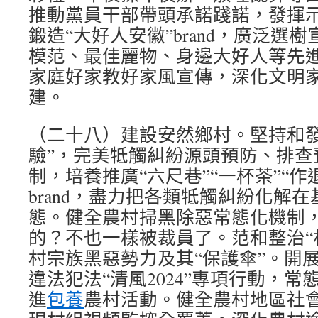
推動黨員干部帶頭承諾踐諾，發揮
鍛造“大好人安徽”brand，廣泛選
模范、最佳麗物、身邊大好人等先
家庭好家教好家風宣傳，深化文明
建。
（二十八）建設安然鄉村。堅持和發
驗”，完美牴觸糾紛源頭預防、排查
制，培養推廣“六尺巷”“一杯茶”“
brand，盡力把各類牴觸糾紛化解
態。健全農村掃黑除惡常態化機制
的？不也一樣被裁員了。范和整治“
村宗族黑惡勢力及其“保護傘”。開
違法犯法“清風2024”專項行動，
進
包養
農村活動。健全農村地區社