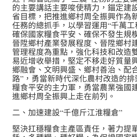
的主要講話主要唆使精力，錨定建
省目標，把推進鄉村周全振興作為新
任務的總抓手，以學習運用“千萬工
確保國家糧食平安、確保不發生規
晉陞鄉村產業發展程度、晉陞鄉村
管理程度為重點，強化科技和改造
易近增收舉措，堅定不移走好質量
鄉融會、文明興盛、鄉村善治、配合
路”，勇當新時代深化農村改造的排
糧食平安的主力軍，勇當農業強國
進鄉村周全振興上走在前列。
二、加速建設“千億斤江淮糧倉”
堅決扛穩糧食主產區責任，著力提