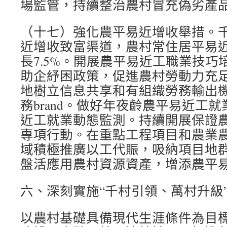
場監管，持續整治農村冒充偽劣產
（十七）強化農平易近增收舉措。
近增收致富渠道，農村常住居平易
長7.5%。開展農平易近工職業技巧
助企紓困政策，促進農村勞動力充
地樹立信息共享和有組織勞務輸出
務brand。做好年夜齡農平易近工
近工就業動態監測。持續開展保證
專項行動。在重點工程項目和農業
域積極推廣以工代賑，吸納項目地群
盤活應用農村資源資產，增添農平
六、深刻實施“千村引領、萬村升級
以農村基礎具備現代生涯條件為目