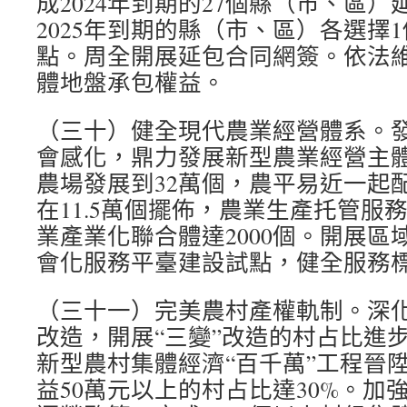
成2024年到期的27個縣（市、區
2025年到期的縣（市、區）各選擇
點。周全開展延包合同網簽。依法
體地盤承包權益。
（三十）健全現代農業經營體系。
會感化，鼎力發展新型農業經營主
農場發展到32萬個，農平易近一起
在11.5萬個擺佈，農業生產托管服務
業產業化聯合體達2000個。開展區
會化服務平臺建設試點，健全服務
（三十一）完美農村產權軌制。深
改造，開展“三變”改造的村占比進步
新型農村集體經濟“百千萬”工程晉
益50萬元以上的村占比達30%。加