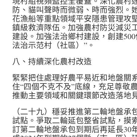
現村組視頻監控全覆蓋。深化農村
防、貓叫聲時而微弱、時而強烈。
花漁船等重點領域平安隱患管理攻堅。
鎮級救濟隊伍。加強農村防災減災
建設。加強法治鄉村建設，創建500
法治示范村（社區）”。
八、持續深化農村改造
緊緊把住處理好農平易近和地盤關
住“四個不克不及”底線，充足尊敬
推動主要領域和關鍵環節改造落地
（二十九）穩妥推進第二輪地盤承包
試點。爭取二輪延包整省試點，摸
訂第二輪地盤承包到期后再延長30