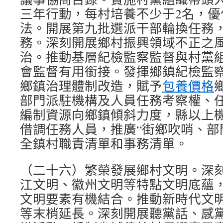
三年行動，每村培養不少于2名，優
法。開展第九批選派干部輪換任務
務。深刻開展鄉村振興領域不正之
治。推動基層紀檢監察監督與村黨
會監督有用銜接。發揮鄉鎮紀檢監
鄉鎮治理體制改造，賦予
包養價格
部門派駐機構及人員任務考察權、
編制資源向鄉鎮傾斜力度，縣以上
借調任務人員，推廣“街鄉吹哨、部
全鎮村職責清單和事務清單。
（二十六）繁榮發展鄉村文明。深
江文明、徽州文明等特點文明底蘊
文明要素有機結合。推動新時代文
等末梢延長。深刻開展聽黨話、感