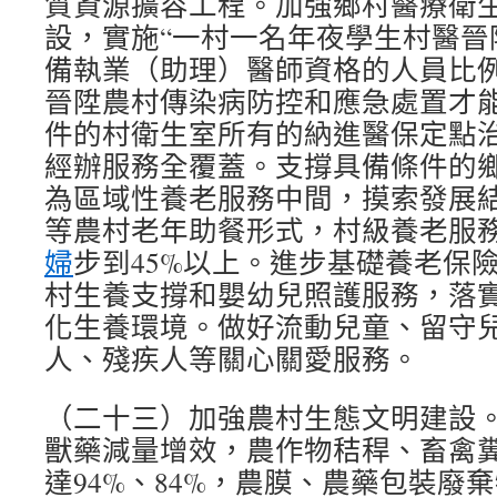
質資源擴容工程。加強鄉村醫療衛
設，實施“一村一名年夜學生村醫晉
備執業（助理）醫師資格的人員比例
晉陞農村傳染病防控和應急處置才
件的村衛生室所有的納進醫保定點
經辦服務全覆蓋。支撐具備條件的
為區域性養老服務中間，摸索發展
等農村老年助餐形式，村級養老服
婦
步到45%以上。進步基礎養老保
村生養支撐和嬰幼兒照護服務，落
化生養環境。做好流動兒童、留守
人、殘疾人等關心關愛服務。
（二十三）加強農村生態文明建設
獸藥減量增效，農作物秸稈、畜禽
達94%、84%，農膜、農藥包裝廢