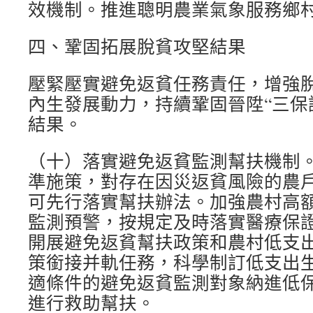
效機制。推進聰明農業氣象服務鄉
四、鞏固拓展脫貧攻堅結果
壓緊壓實避免返貧任務責任，增強
內生發展動力，持續鞏固晉陞“三保
結果。
（十）落實避免返貧監測幫扶機制
準施策，對存在因災返貧風險的農
可先行落實幫扶辦法。加強農村高
監測預警，按規定及時落實醫療保
開展避免返貧幫扶政策和農村低支
策銜接并軌任務，科學制訂低支出
適條件的避免返貧監測對象納進低
進行救助幫扶。