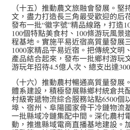
（十五）推動農文旅融會發展。堅
文，盡力打造長三角最受歡迎的后
發布一批“徽字號”精品線路，打造1
100個特點美食村、100條游玩風景道
程基地。實施平易近宿高質量發展
1000家精品平易近宿。把傳統文明
產品結合起來，發布一批鄉村游玩
游玩年招待4.5億人次、總支出達30
（十六）推動農村暢通高質量發展
體系建設，積極發展縣鄉村統倉共
村級寄遞物流綜合服務站點6500個
埠、宿州、阜陽國家骨干冷鏈物流
一批縣域冷鏈集配中間。深化農村
動，推進縣域電商直播基地建設。