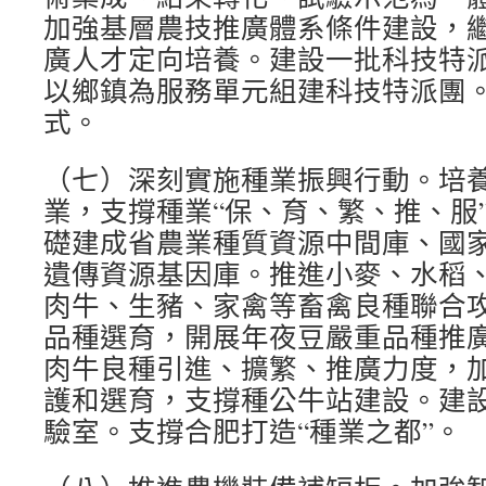
加強基層農技推廣體系條件建設，
廣人才定向培養。建設一批科技特
以鄉鎮為服務單元組建科技特派團
式。
（七）深刻實施種業振興行動。培
業，支撐種業“保、育、繁、推、服
礎建成省農業種質資源中間庫、國
遺傳資源基因庫。推進小麥、水稻
肉牛、生豬、家禽等畜禽良種聯合
品種選育，開展年夜豆嚴重品種推
肉牛良種引進、擴繁、推廣力度，
護和選育，支撐種公牛站建設。建
驗室。支撐合肥打造“種業之都”。