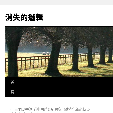
跳
至
消失的邏輯
主
要
內
容
首
頁
←
三個要害詞 看中國體育新景象（建查包養心得設