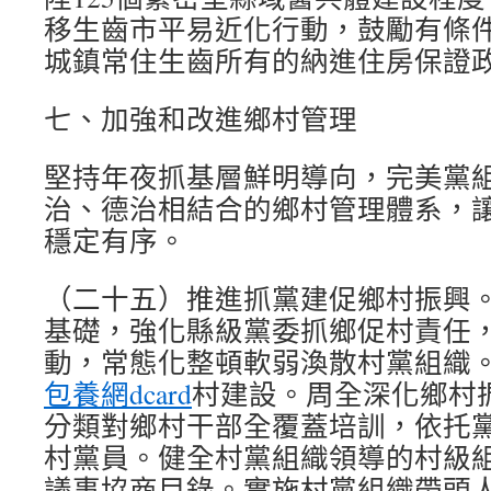
移生齒市平易近化行動，鼓勵有條
城鎮常住生齒所有的納進住房保證
七、加強和改進鄉村管理
堅持年夜抓基層鮮明導向，完美黨
治、德治相結合的鄉村管理體系，
穩定有序。
（二十五）推進抓黨建促鄉村振興
基礎，強化縣級黨委抓鄉促村責任，
動，常態化整頓軟弱渙散村黨組織
包養網dcard
村建設。周全深化鄉村
分類對鄉村干部全覆蓋培訓，依托
村黨員。健全村黨組織領導的村級
議事協商目錄。實施村黨組織帶頭