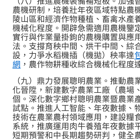
（八）推進農機裝備補短板。加強
農機研制，培養壯年夜區域特點農
陵山區和經濟作物種植、畜禽水產
機械化程度。開辟急需適用農機鑒定
實行與作業量掛鉤的農機購置與應
法。支撐育秧中間、烘干中間、綜
設，力爭水稻機插（機拋）秧率達
網
，農作物耕種收綜合機械化程度達
（九）鼎力發展聰明農業。推動農
化晉陞，新建數字農業工廠（農場、
個。深化數字鄉村聰明農業暨農業產業
試點。推進人工智能、年夜數據、
技術在農業農村領域應用，建設糧
系統，推廣運用肉牛養殖年夜數據
短期預警和中長期趨勢研判，健全