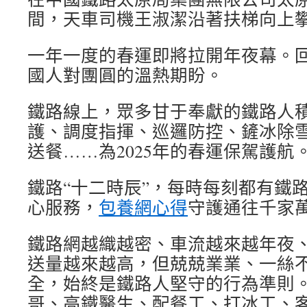
間，天車司機王淑潔沿著扶梯向上攀
一年一度的春運即將拉開年夜幕。
國人對團圓的溫熱期盼。
鐵路線上，眾多甘于奉獻的鐵路人
護、調度指揮、巡邏防控、鏟冰除
送餐……為2025年的春運保駕護航
鐵路“十二時辰”，每時每刻都有鐵
心服務，
包養網心得
守護通往千家
鐵路網越織越密、車流越來越年夜
送量越來越高，但兢兢業業、一絲
全，始終是鐵路人堅守的行為準則
哥、高鐵醫生、配餐工、打冰工、