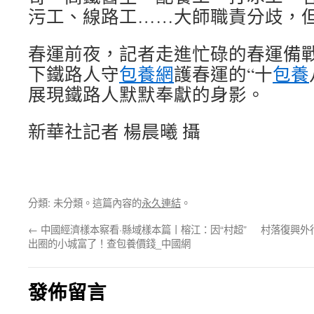
污工、線路工……大師職責分歧，
春運前夜，記者走進忙碌的春運備
下鐵路人守
包養網
護春運的“十
包養
展現鐵路人默默奉獻的身影。
新華社記者 楊晨曦 攝
分類: 未分類。這篇內容的
永久連結
。
←
中國經濟樣本察看·縣域樣本篇丨榕江：因“村超”
村落復興外
出圈的小城富了！查包養價錢_中國網
發佈留言