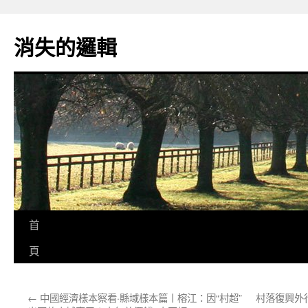
跳
至
消失的邏輯
主
要
內
容
首
頁
←
中國經濟樣本察看·縣域樣本篇丨榕江：因“村超”
村落復興外