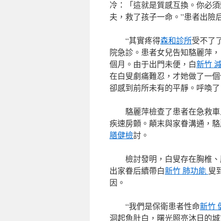
冷：「這就是質感互換。你必須
夫，救了孩子一命。”患者出險
“其實疼得
森和診所
受不了了
院急診。患者女兒告知駱麗萍，
個月。由于出門未便，白
新竹 
在白叟劇痛難忍，才她做了一個
卻感到前所未有的平靜。呼喚了1
駱麗萍檢查了患者在急救車
疾速房顫。顛末與家眷溝通，駱
膳健檢
討。
檢討發明，白叟存在胸椎、
出家眷后續帶白
新竹 肺功能
叟
因。
“我們是保衛患者性命
新竹 
洞起魚肚白，曙光照亮沐日的城