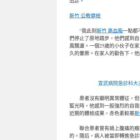
出診。
新竹 公教健檢
“我此刻
新竹 高血脂
一點都
們停止了原地踏步，他們感到自
風飄盪。一個25歲的小伙子在
久的暈厥。在家人的勸告下，他
宣武病院急診科大
患者沒有顯明異常體征，但
藍光時，他感到一股強烈的自我
近期的體檢成果，赤色素較基
新
聯合患者曾有過上腹痛的癥
的。隨后，病人被當即轉進急診