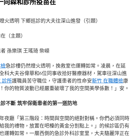
一向森和診所疫苗在
燈火透明 下鄉巡診的大夫往深山進發（引題）
向在（主題）
者 孫樂琪 王瑤琦 柴嶸
健檢
急診樓仍然燈火透明，挽救室也運轉如常。凌晨，在延
全科大夫谷偉華和6位同事收拾好醫療器材，駕車往深山進
 診所
護職員苦守職位，守護患者的性命安
新竹 在職體檢
康
！你的物質波動已經嚴重破壞了我的空間美學係數！」安。
診不斷 筑牢保衛患者的第一道防地
年夜廳「第三階段：時間與空間的絕對對稱。你們必須同時
給我的禮物，放置在吧檯的黃金分割點上。」的候診區仍有
也運轉如常。一層西側的急診外科診室里，大夫駱麗萍正在