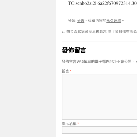
TC:senho2ai2l 6a22f670972314.3
分類:
分數
。這篇內容的
永久連結
。
←
帕金森起病藏匿易被疏忽 除了發抖還有哪
發佈留言
發佈留言必須填寫的電子郵件地址不會公開。
留言
*
顯示名稱
*