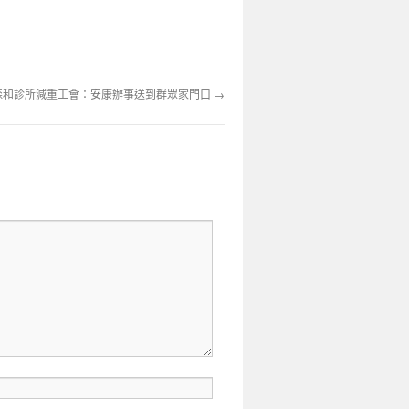
森和診所減重工會：安康辦事送到群眾家門口
→