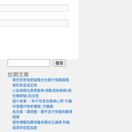
搜尋
近期文章
黃圣依密會劉鎮偉台包養行情展戲路
簽約英皇成定局
小彩旗樸信惠鄧紫棋 細數清純美貌9喜
包養經驗0后女星
圖片故事｜“有牛哥查包養網心得”守護
村落農作物老種類_中國網
馬克龍、譚德塞：關乎孩子安康的數碼
選擇
煙秀傳醫院費用霾來襲別忘護膚 防敏
感濕疹痘痘加劇