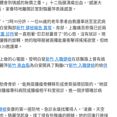
體會到情感的無價之重。」十二指腸潰瘍出血。“感謝大
后，家眷特地離開診室對駱麗萍表達感激。
。”2時30分許，一位86歲的老年患者由救護車送至宣武病
白叟胸部
新竹 健檢報告 異常
、背部、上腹痛苦悲傷已近兩
減重 診所
叟一直抱著“忍忍就曩昔了”的心態，沒有就診。現
優雅的旋轉，她的咖啡館被兩種能量衝擊得搖搖欲墜，但她
20救護車。
上做的心電圖，發明白叟
新竹 入職健檢
在送醫路上曾有過
麗萍
新竹 高血脂
為白叟開具了胸腹CT
新竹 入職健檢
的檢
供
肋骨骨折，“能夠是腫瘤骨轉移形成骨質損壞招致的。”她提
到腫瘤專科病院或腫瘤相干科室就診，進一個步驟確診病
健檢
安康的第一道防地，急診永遠找獲得人。”凌晨，天空
市。駱麗萍起身，揉了揉有些酸痛的眼睛，她的同事行將接