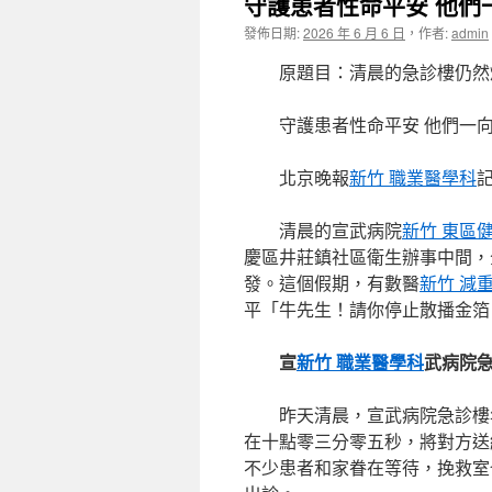
守護患者性命平安 他們
發佈日期:
2026 年 6 月 6 日
，
作者:
admin
原題目：清晨的急診樓仍然
守護患者性命平安 他們一
北京晚報
新竹 職業醫學科
記
清晨的宣武病院
新竹 東區
慶區井莊鎮社區衛生辦事中間，
發。這個假期，有數醫
新竹 減重
平「牛先生！請你停止散播金箔
宣
新竹 職業醫學科
武病院急
昨天清晨，宣武病院急診樓
在十點零三分零五秒，將對方送
不少患者和家眷在等待，挽救室