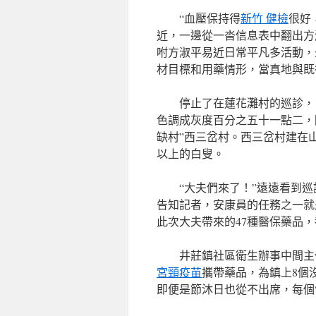
“血壓保持得
新竹 健檢
很好
近，一邊從一沓信息表中翻出方
咐方淑平易近日常平凡多活動，
材目標和用藥情形，當真地與既
停止了在蓮花灘村的巡診，1
色調成灰度百分之五十一點二，
缺村”西三岔村。西三岔村建在山
以上的白叟。
“大夫們來了！”遠遠看到
告知記者，安康員的任務之一就
此次大夫帶來的47種醫保藥品，
井莊鎮社區衛生辦事中間主
宮頸疫苗
攜帶藥品，為鎮上8個
即便是節沐日也從不出席，每個