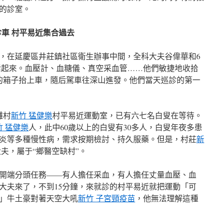
診的診室。
診車 村平易近集合過去
，在延慶區井莊鎮社區衛生辦事中間，全科大夫谷偉華和6
活起來。血壓計、血糖儀、真空采血管……他們敏捷地收拾
的箱子抬上車，隨后駕車往深山進發。他們當天巡診的第一
灘村
新竹 猛健樂
村平易近運動室，已有六七名白叟在等待。
竹 猛健樂
人，此中60歲以上的白叟有30多人，白叟年夜多患
炎等多種慢性病，需求按期檢討、持久服藥。但是，村莊
新
夫，屬于“鄉醫空缺村”。
開端分頭任務——有人擔任采血，有人擔任丈量血壓、血
大夫來了，不到15分鐘，來就診的村平易近就把運動「可
」牛土豪對著天空大吼
新竹 子宮頸疫苗
，他無法理解這種