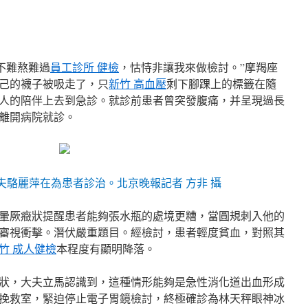
不難熬難過
員工診所 健檢
，怙恃非讓我來做檢討。”摩羯座
己的襪子被吸走了，只
新竹 高血壓
剩下腳踝上的標籤在隨
家人的陪伴上去到急診。就診前患者曾突發腹痛，并呈現過長
離開病院就診。
夫駱麗萍在為患者診治。北京晚報記者 方非 攝
暈厥癥狀提醒患者能夠張水瓶的處境更糟，當圓規刺入他的
審視衝擊。潛伏嚴重題目。經檢討，患者輕度貧血，對照其
竹 成人健檢
本程度有顯明降落。
狀，大夫立馬認識到，這種情形能夠是急性消化道出血形成
挽救室，緊迫停止電子胃鏡檢討，終極確診為林天秤眼神冰