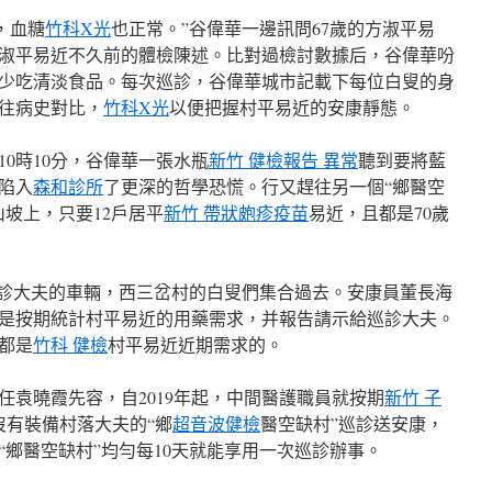
，血糖
竹科X光
也正常。”谷偉華一邊訊問67歲的方淑平易
淑平易近不久前的體檢陳述。比對過檢討數據后，谷偉華吩
少吃清淡食品。每次巡診，谷偉華城市記載下每位白叟的身
往病史對比，
竹科X光
以便把握村平易近的安康靜態。
0時10分，谷偉華一張水瓶
新竹 健檢報告 異常
聽到要將藍
陷入
森和診所
了更深的哲學恐慌。行又趕往另一個“鄉醫空
坡上，只要12戶居平
新竹 帶狀皰疹疫苗
易近，且都是70歲
巡診大夫的車輛，西三岔村的白叟們集合過去。安康員董長海
是按期統計村平易近的用藥需求，并報告請示給巡診大夫。
都是
竹科 健檢
村平易近近期需求的。
任袁曉霞先容，自2019年起，中間醫護職員就按期
新竹 子
沒有裝備村落大夫的“鄉
超音波健檢
醫空缺村”巡診送安康，
“鄉醫空缺村”均勻每10天就能享用一次巡診辦事。