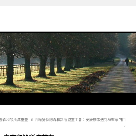
哪森和診所減重些
山西臨猗縣總森和診所減重工會：安康辦事送到群眾家門口
→