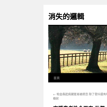
跳
至
消失的邏輯
主
要
內
容
首頁
←
帕金森起病藏匿易被疏忽 除了發抖還有
癥狀