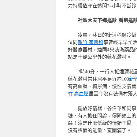
力持續值守在這間24小時不斷
社區大夫下鄉巡診 看到巡
凌晨，沐日的街道稍顯冷僻
位同
新竹 家醫科
事曾經早早忙
好醫療器材，連同4只裝滿藥品
站是十幾公里外的蓮花灘村。
7時40分，一行人抵達蓮花
蓮花灘村常住居平易近約100
新
有高血壓、糖尿病、慢性支氣管
竹 高血壓
里至今沒有裝備村落大
擺放好儀器，谷偉華和同事
糖，有人擔任問診。傳聞鎮上的
惡！這是什麼低級的情緒干擾！
沒有標價的能量。室圍滿了。