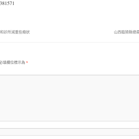
0381571
森和診所減重些癥狀
山西臨猗縣總
必填欄位標示為
*