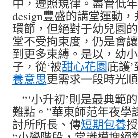
中，遵照規律。盡管低年
design豐盛的講堂運動
環節，但絕對于幼兒園的
堂不受拘束度，仍是會讓
到更多束縛。是以，幼小
子，從‘被
甜心花園
庇護’
養意思
更需求一段時光順
“‘小升初’則是最典範
難點。”華東師范年夜學
討所所長、傳
短期包養
授
“小學階段，常識模塊絕