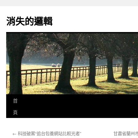
跳
至
消失的邏輯
主
要
內
容
首
頁
←
科技破案“追台包養網站比較光者”
甘肅省蘭州