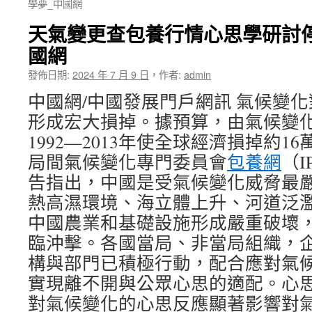
學夢_中國網
天氣變更查包養行情心思學研討
國網
發佈日期:
2024 年 7 月 9 日
，
作者:
admin
中國網/中國發展門戶網訊 氣候變
形成宏大損掉。據預算，由氣候變
1992—2013年使全球經濟損掉約
局間氣候變化專門委員會
包養網
（
告指出，中國是受氣候變化威脅最
熱高濕環境、海立體上升、河道泛
中國農業和基礎設施形成嚴重破壞
臨沖擊。各國當局、非當局組織，
構與部門已積極行動，配合應對氣
實現離不開與公眾心思的適配。心
對氣候變化的心思反應顯著影響對