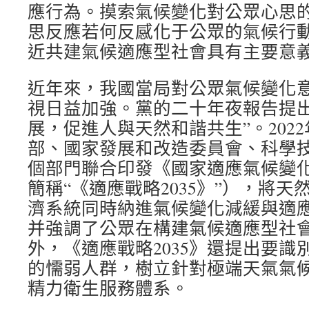
應行為。摸索氣候變化對公眾心思
思反應若何反感化于公眾的氣候行
近共建氣候適應型社會具有主要意
近年來，我國當局對公眾氣候變化
視日益加強。黨的二十年夜報告提出
展，促進人與天然和諧共生”。202
部、國家發展和改造委員會、科學技
個部門聯合印發《國家適應氣候變化戰
簡稱“《適應戰略2035》”），將
濟系統同時納進氣候變化減緩與適
并強調了公眾在構建氣候適應型社
外，《適應戰略2035》還提出要識
的懦弱人群，樹立針對極端天氣氣
精力衛生服務體系。