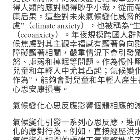
得人類的應對顯得眇乎小哉，從而
康后果。這些對未來氣候變化威脅的
慮”（climate anxiety），也被稱為
（ecoanxiety）。年夜規模跨國
候焦慮對其主觀幸福感有顯著負向
障礙顯著相關，嚴重情況下會引發
怒、虛弱和掉眠等問題。作為慢性
兒童和年輕人中尤其凸起；氣候變化
作為”，能夠會對兒童和年輕人產生
心思安康損害。
氣候變化心思反應影響個體相應的
氣候變化引發一系列心思反應，進
化的應對行為。例如，直接經歷洪