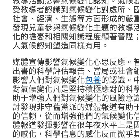
教導活動影響氣候變化認知。氣候
受教導者認識到氣候變化對處所、
社會、經濟、生態等方面形成的嚴
發現兒童參與氣候變化主題的教導
化的擔憂和相關知識程度顯著晉陞
人氣候認知塑造同樣有用。
媒體宣傳影響氣候變化心思反應。
出書的科學評估報告、當局或社會
影響人們對氣候變化
包養
的認識。
對氣候變化凡是堅持積極應對的科
助于增強人們對氣候變化的風險意識。在
討發現非守舊黨派的媒體報道有助
的信賴，從而增強他們的氣候變化
體報道發揮影響在很年夜水平上是
的感化，科學信息的感化反而微乎