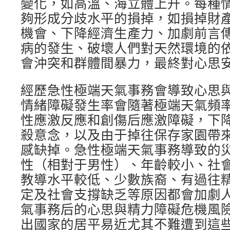
變化，如高溫、海立體上升。每種
夠形成分歧水平的損掉，如損掉財
機會、下降經濟生產力、加劇前言
病的發生、破壞人們對天然環境的
會沖突和群體間暴力，最終對心思
經歷急性極端天氣事務會導致心思
情緒障礙發生率會隨著極端天氣頻
性應激反應和創傷后應激障礙，下
殺意念，以及由于掉往保存家園帶
感缺掉。急性極端天氣事務導致的
性（相對于男性）、年齡較小、社
教導水平較低、少數族裔、有過往
定及社會支撐缺乏等原因都會加劇
氣事務后的心思與精力障礙危機風
出國家的居平易近尤其不難遭到這