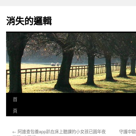
跳
至
消失的邏輯
主
要
內
容
首
頁
←
阿誰查包養app趴在床上聽課的小女孩已圓年夜
守護中歐