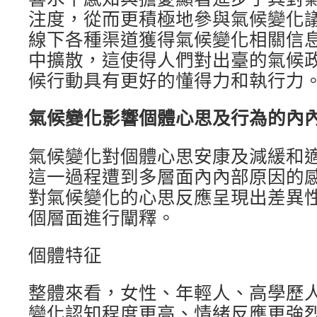
注度，從而更積極地參與氣候變化
線下各種渠道獲得氣候變化相關信
中擴散，這使得人們對出臺的氣候
候行動具有更好的懂得力和執行力
氣候變化影響個體心思及行為的內
氣候變化對個體心思安康及減緩和
這一過程遭到多層面內內部原因的
對氣候變化的心思反應呈現出差異性
個層面進行闡釋。
個體特征
整體來看，女性、年輕人、高學歷
變化認知程度更高、情緒反應更強