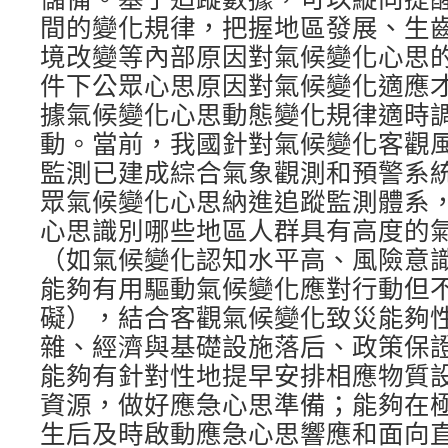
間的變化規律，把握地區發展、生
境改變等內部原因對氣候變化心思
件下公眾心思原因對氣候變化適應
據氣候變化心思動態變化規律適時
動。當前，我國針對氣候變化客觀
監測已建成綜合氣象觀測和預警系
眾氣候變化心思納進追蹤監測體系
心思識別哪些地區人群具有高度的
（如氣候變化認知水平高、風險意
能夠有用驅動氣候變化應對行動但
礙），結合客觀氣候變化致災能夠
雜、經濟與基礎設施落后、政策保
能夠有針對性地提早安排相應物質
資源，做好應急心思準備；能夠在
生后及時啟動應急心思響應和面向