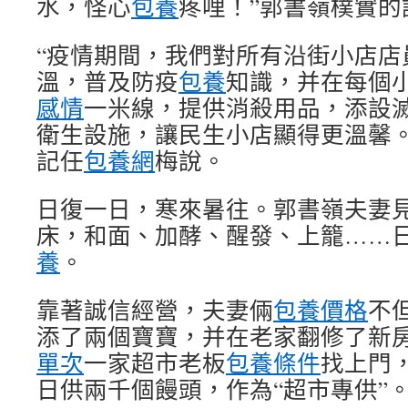
水，怪心
包養
疼哩！”郭書嶺樸實的
“疫情期間，我們對所有沿街小店店
溫，普及防疫
包養
知識，并在每個
感情
一米線，提供消殺用品，添設
衛生設施，讓民生小店顯得更溫馨。
記任
包養網
梅說。
日復一日，寒來暑往。郭書嶺夫妻
床，和面、加酵、醒發、上籠……
養
。
靠著誠信經營，夫妻倆
包養價格
不
添了兩個寶寶，并在老家翻修了新
單次
一家超市老板
包養條件
找上門
日供兩千個饅頭，作為“超市專供”