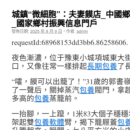
城鎮“微細胞”：夫妻饃店_中國
_國家鄉村振興信息門戶
發佈日期:
2025 年 8 月 9 日
，
作者:
admin
requestId:68968153dd3bb6.86258606.
夜色漸濃，位于豫東小城項城東大
口，又像往常一樣排起
長期包養
了
“嚯，饃可以出籠了！”31歲的郭書
了一聲后，關掉蒸汽
包養
閥門，拿
多高的
包養
蒸籠前。
一抬腳，一上躥，1米83大個子穩
架起雙
包養軟體
臂，揭下籠屜蓋
包