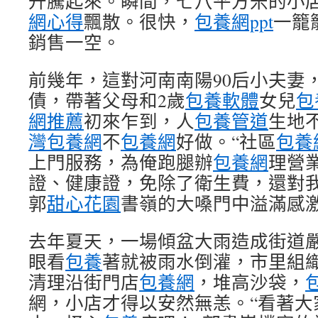
升騰起來。瞬間，七八平方米的小
網心得
飄散。很快，
包養網ppt
一籠
銷售一空。
前幾年，這對河南南陽90后小夫妻
債，帶著父母和2歲
包養軟體
女兒
包
網推薦
初來乍到，人
包養管道
生地
灣包養網
不
包養網
好做。“社區
包養網
上門服務，為俺跑腿辦
包養網
理營
證、健康證，免除了衛生費，還對我
郭
甜心花園
書嶺的大嗓門中溢滿感
去年夏天，一場傾盆大雨造成街道
眼看
包養
著就被雨水倒灌，市里組
清理沿街門店
包養網
，堆高沙袋，
網，小店才得以安然無恙。“看著大