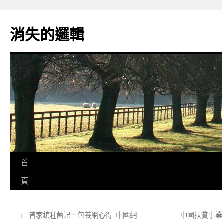
跳
至
消失的邏輯
主
要
內
容
首
頁
←
曾家鎮種菌記一包養網心得_中國網
中國扶貧事業