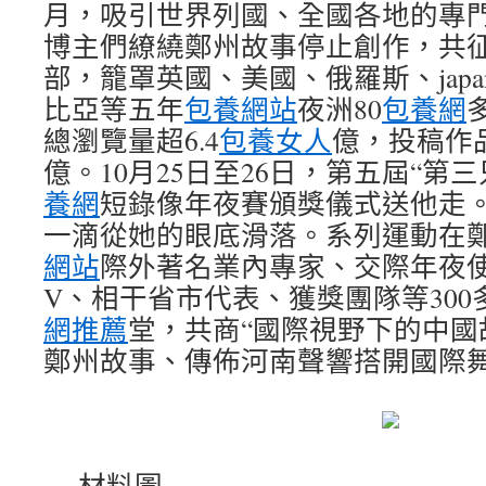
月，吸引世界列國、全國各地的專
博主們繚繞鄭州故事停止創作，共征集
部，籠罩英國、美國、俄羅斯、japa
比亞等五年
包養網站
夜洲80
包養網
總瀏覽量超6.4
包養女人
億，投稿作品
億。10月25日至26日，第五屆“第
養網
短錄像年夜賽頒獎儀式送他走
一滴從她的眼底滑落。系列運動在
網站
際外著名業內專家、交際年夜使參贊
V、相干省市代表、獲獎團隊等30
網推薦
堂，共商“國際視野下的中國
鄭州故事、傳佈河南聲響搭開國際
材料圖