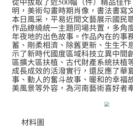
從中拔取了近500幅（件）精品佳
明，美術勾畫時期肖像，書法書寫
本日風采，平易近間文藝展示國民
作品繚繞統一主題同場共置，多角
年夜地的出色故事。作品內在的事
蓄、剛柔相濟、除舊更新、生生不
示了新時代國度區域科技立異中間
區擴大區扶植、古代財產系統扶植
成長成效的活潑實行，還反應了華
事、動人的奮斗故事、暖和的幸福
美風景等外容，為河南藝術喜好者
材料圖