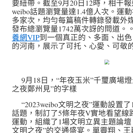
要紐帶。截至9月20日12時，相干報
weibo話題瀏覽量達1.4億人次。運
多家次，均勻每篇稿件轉錄發載外媒達
發布總瀏覽量1742萬次訝的問道。
養網VIP
到一個真正的、多面、出色
的河南，展示了可托、心愛、可敬
9月18日，“年夜玉米”千璽廣場燈光
之夜鄭州見”的字樣
“2023weibo文明之夜”運動設
話題，制訂了5條年夜V實地看望線
運動，組織了1場文明立異主題論壇，開
文明之夜”的交通盛宴。單霽翔、王