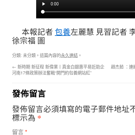
本報記者
包養
左麗慧 見習記者 李
徐宗福 圖
分類: 未分類。這篇內容的
永久連結
。
←
新時期 新征程 新偉業丨真金白銀惠平易近助企
趙杰茹 ：
河南17條政策辦法奮戰“開門約包養網站紅”
發佈留言
發佈留言必須填寫的電子郵件地址
*
標示為
留言
*