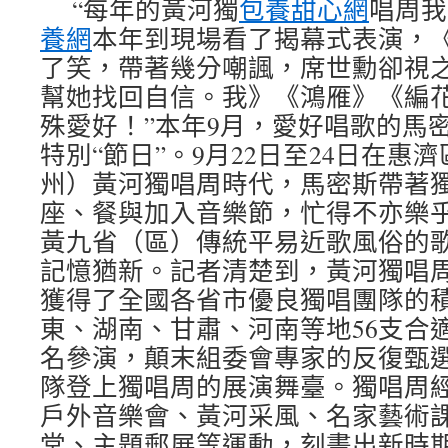
“每年的黃河獨
包養甜心網
唱周我
養網
本年到現場看了揭幕式表演，
了笑，帶著幾分嘲諷，席世勳卻視
幫她找回自信。我》《鴻雁》《編
殊愛好！”本年9月，愛好唱歌的馬
特別“節日”。9月22日至24日在惠
州）黃河獨唱周時代，馬密斯帶著
座、餐與加入音樂節，忙得不亦樂
黃九省（區）傳統平易近歌風俗的
記憶猶新。記者清楚到，黃河獨唱
獲得了全國各省市優良獨唱團隊的
東、湖南、甘肅、河南等地56支合
名參演，顛末組委會專家的反復甄選
隊登上獨唱周的展演舞臺。獨唱周
戶外音樂會、黃河采風、名家藝術
堂、主題郵展等運動，刻畫出新時