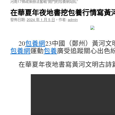
河南17條政策辦法奮戰“開門約包養網站紅”
在華夏年夜地書挖包養行情寫黃
發佈日期:
2024 年 1 月 5 日
，
作者:
admin
20
包養網
23中國（鄭州）黃河文
包養網
運動
包養
廣受追蹤關心出色
在華夏年夜地書寫黃河文明古詩