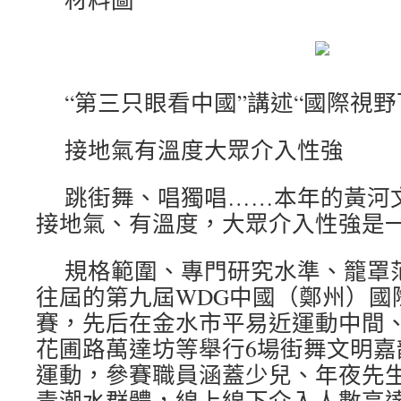
“第三只眼看中國”講述“國際視野
接地氣有溫度大眾介入性強
跳街舞、唱獨唱……本年的黃河
接地氣、有溫度，大眾介入性強是
規格範圍、專門研究水準、籠罩
往屆的第九屆WDG中國（鄭州）國
賽，先后在金水市平易近運動中間、
花圃路萬達坊等舉行6場街舞文明嘉
運動，參賽職員涵蓋少兒、年夜先
青潮水群體，線上線下介入人數高