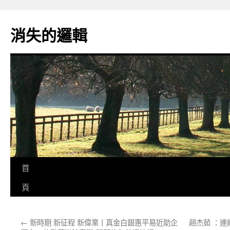
跳
至
消失的邏輯
主
要
內
容
首
頁
←
新時期 新征程 新偉業丨真金白銀惠平易近助企
趙杰茹 ：