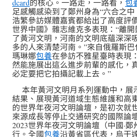
dcard
的核心。一路走，一路看，
包
足感觸感染到了鄭州身為“六合之中
浩繁參訪媒體嘉賓都給出了高度評
世界中國》雜志維克多表現：“離開
了黃河文明，河南的文明底蘊深深
多的人來清楚河南。”來自俄羅斯巴
瑪琳娜
包養
在參訪不雅星臺時表現：
然能施展出這么進步前輩的感化，
必定要把它拍攝記載上去。”
本年黃河文明月系列運動中，展
結果、展現黃河道域生態維護和高
的世界年夜河文明論壇，是初次就
來源成長等停止交通研究的國際論壇。
2023世界年夜河文明論壇（中國·
行。全國
包養
沿黃省區代表，烏干