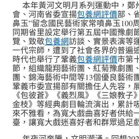
本年黃河文明月系列運動中，鄭
會、河南省委宣揚
包養網評價
部、
鼻玉”留念國民藝術家常噴鼻玉100
同期省里設定舉行第五屆中國豫劇
覽、致敬
包養網
訪談、實景表演等
一代宗師，遭到了社會各界的普遍追
時代也舉行了鞏義
包養網評價
市第
節，組織龍翔藝術團、紅菊豫劇團
團、錦海藝術中間等13個優良藝術
鞏義市委宣揚部有關擔任人先容，
《包彼蒼》《義烈風》《三娘教子
金枝》等經典劇目輪流演出，累計吸
來不雅看，為寬大戲曲喜好者供給
臺，讓寬大戲迷喜好者和群眾過足
年夜河奔騰，文明潮涌。回想20