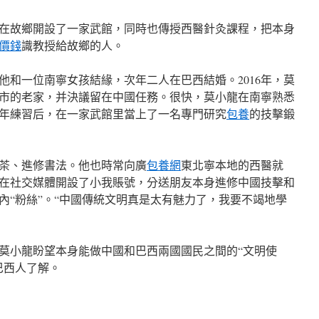
在故鄉開設了一家武館，同時也傳授西醫針灸課程，把本身
價錢
識教授給故鄉的人。
。他和一位南寧女孩結緣，次年二人在巴西結婚。2016年，莫
市的老家，并決議留在中國任務。很快，莫小龍在南寧熟悉
年練習后，在一家武館里當上了一名專門研究
包養
的技擊鍛
茶、進修書法。他也時常向廣
包養網
東北寧本地的西醫就
在社交媒體開設了小我賬號，分送朋友本身進修中國技擊和
內“粉絲”。“中國傳統文明真是太有魅力了，我要不竭地學
，莫小龍盼望本身能做中國和巴西兩國國民之間的“文明使
巴西人了解。