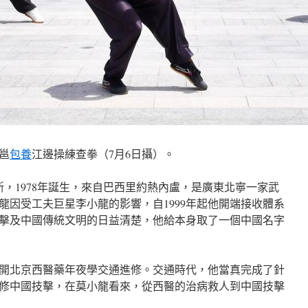
邕
包養
江邊操練查拳（7月6日攝）。
斯，1978年誕生，來自巴西里約熱內盧，是廣東北寧一家武
龍因受工夫巨星李小龍的影響，自1999年起他開端接收體系
擊及中國傳統文明的日益清楚，他給本身取了一個中國名字
龍離開北京西醫藥年夜學交通進修。交通時代，他當真完成了針
修中國技擊，在莫小龍看來，從西醫的治病救人到中國技擊