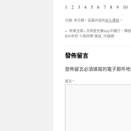
1 2 3 4 5 6 7 8 9 10 
分類: 未分類。這篇內容的
永久連結
。
←
新華全媒+·文明查包養app中國行｜傳
800年的“人魚同樂”美談_中國網
發佈留言
發佈留言必須填寫的電子郵件地
留言
*