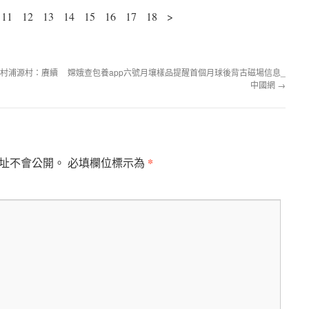
11 12 13 14 15 16 17 18 >
統村浦源村：賡續
嫦娥查包養app六號月壤樣品提醒首個月球後背古磁場信息_
中國網
→
*
址不會公開。
必填欄位標示為