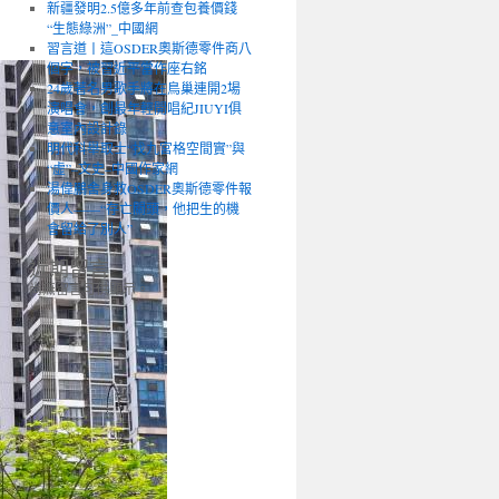
新疆發明2.5億多年前查包養價錢
“生態綠洲”_中國網
習言道丨這OSDER奧斯德零件商八
個字，被習近平當作座右銘
24歲著名男歌手將在鳥巢連開2場
演唱會，創最年輕開唱紀JIUYI俱
意室內設計錄
明代科舉取士“找九宮格空間實”與
“虛”–文史–中國作家網
湯偉鵬舍身救OSDER奧斯德零件報
價人——“存亡關頭，他把生的機
會留給了別人”
近期留言
尚無留言可供顯示。