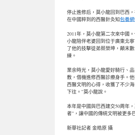
停止進修后，莫小龍回到巴西，
在中國粹到的西醫針灸知
包養網
2011年，莫小龍第二次來中國
小龍陪伴老婆回到位于廣東北寧
了他的技擊徒弟蔡榮坤，顛末數
練。
業余時光，莫小龍愛好騎行、品
教，借機進修西醫診療身手。他
西醫文明的心得，收獲了不少海
下往。”莫小龍說。
本年是中國與巴西建交50周年
者”，讓中國的傳統文明被更多
新華社記者 金皓原 攝