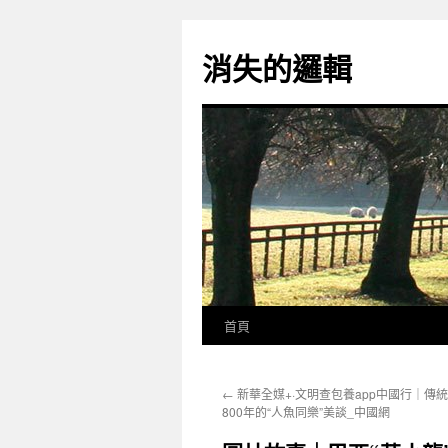
跳
至
消失的邏輯
主
要
內
容
首頁
←
新華全媒+·文明查包養app中國行｜傳
800年的“人魚同樂”美談_中國網