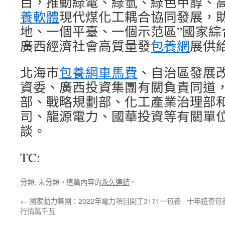
目，推動綠電、綠氫、綠色甲醇、
養軟體
現代煤化工耦合協同發展，助
地、一個平臺、一個示范區”國家綜
廣西經濟社會高質量發
包養網
展供
北海市
包養網車馬費
、自治區發展
資委、廣西投資集團有關負責同道
部、戰略規劃部、化工產業治理部
司、龍源電力、國華投資等有關單
談。
TC:
分類: 未分類。這篇內容的
永久連結
。
←
國家動力集團：2022年電力項目開工3171一包養
十年造查包
行情萬千瓦