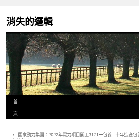
跳
至
消失的邏輯
主
要
內
容
首
頁
←
國家動力集團：2022年電力項目開工3171一包養
十年造查包