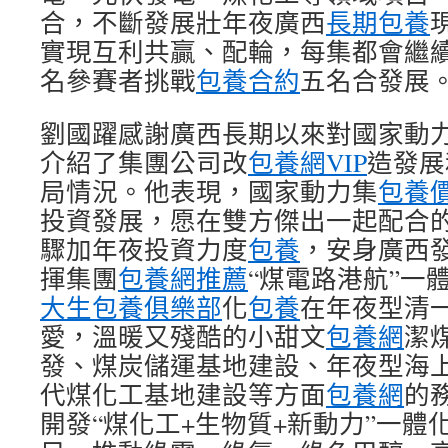
合，不斷發展壯年夜廣西
長期包養
實現互利共贏、配輪，每集都會繼續
名參賽者挑戰
包養合約
五名合發展
劉國躍感謝廣西長期以來對國家動
介紹了集團公司改
包養網VIP
造發展
局情況。他表現，國家動力集
包養
投資發展，愿在雙方傑出一起配合
驟加年夜投資力度
包養
，安身廣西
揮集團
包養網推薦
“煤電路港航”一
大生包養俱樂部
化
包養
在年夜型清
愛，溫暖又殘酷的小甜文
包養網
潔
發、煤炭儲運基地建設、年夜型海
代煤化工基地建設等方面
包養網
的
開發“煤化工+生物質+新動力”一體