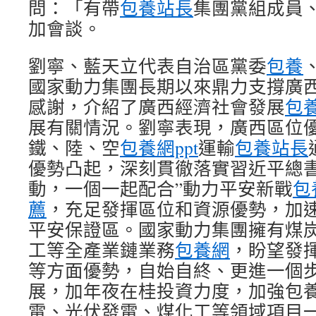
問：「有帶
包養站長
集團黨組成員
加會談。
劉寧、藍天立代表自治區黨委
包養
國家動力集團長期以來鼎力支撐廣
感謝，介紹了廣西經濟社會發展
包
展有關情況。劉寧表現，廣西區位
鐵、陸、空
包養網ppt
運輸
包養站長
優勢凸起，深刻貫徹落實習近平總書
動，一個一起配合”動力平安新戰
包
薦
，充足發揮區位和資源優勢，加
平安保證區。國家動力集團擁有煤
工等全產業鏈業務
包養網
，盼望發
等方面優勢，自始自終、更進一個
展，加年夜在桂投資力度，加強
包
電、光伏發電、煤化工等領域項目