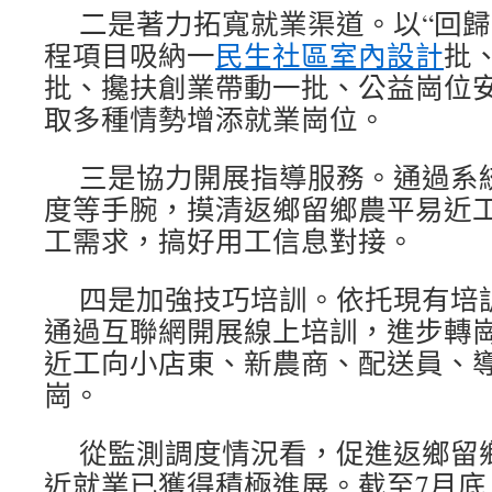
二是著力拓寬就業渠道。以“回
程項目吸納一
民生社區室內設計
批
批、攙扶創業帶動一批、公益崗位安
取多種情勢增添就業崗位。
三是協力開展指導服務。通過系
度等手腕，摸清返鄉留鄉農平易近
工需求，搞好用工信息對接。
四是加強技巧培訓。依托現有培
通過互聯網開展線上培訓，進步轉
近工向小店東、新農商、配送員、
崗。
從監測調度情況看，促進返鄉留
近就業已獲得積極進展。截至7月底