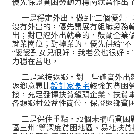
優先保證貧困勞動力穩崗就業作出
一是穩定外出，做到“三個優先”
沒有外出的，優先開展有組織勞務
出；對已經外出就業的，鼓勵企業
就業崗位；對掉業的，優先供給“不
“婆婆對女兒很好，我老公也很好。
力穩在當地。
二是承接返鄉，對一些確實外出
返鄉意愿比
設計家豪宅
較強的貧困
接，充足發揮扶貧龍頭企業、扶貧
各類鄉村公益性崗位，保證返鄉貧
三是保住重點，52個未摘帽貧困
區三州”等深度貧困地區、易地扶貧