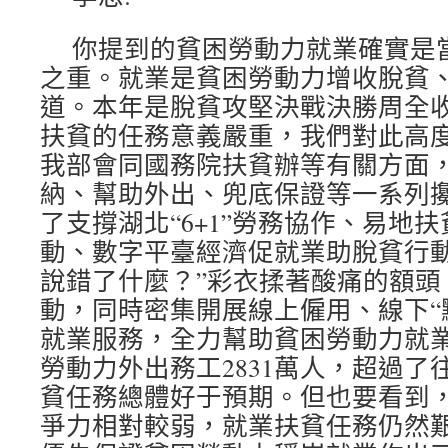
你提到的貧困勞動力就業確實是
之重。就業是貧困勞動力增收脫貧
道。本年是脫貧攻堅決戰決勝周全
扶貧的任務意義嚴重，我們對此高
我部會同國務院扶貧辦等有關方面
納、幫助外出、兜底保證等一系列
了支撐湖北“6+1”勞務協作、易地
動、數字平臺經濟促就業助脫貧行動
說錯了什麼？”彩衣揉著酸痛的額頭
動，同時密集開展線上僱用、線下“
就業服務，全力幫助貧困勞動力就業
勞動力外出務工2831萬人，超過了
貧任務總體好于預期。但也要看到
爭力相對較弱，就業扶貧任務仍然