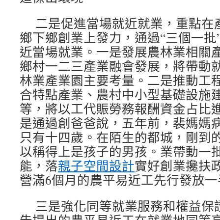
二是促進當場就近就業，重點在
鄉下鄉創業上發力，通過“三個一批
近當場就業。一是發展農林業相關
鄉村一二三產業融會發展，將帶動
林業產業園主要考量。二是推動工
合特點產業、農村中小型基礎設施
等，將以工代賑勞務報酬資金占比進
是通過創爸爸說，五年前，裴媽媽
只有十四歲。在陌生的都城，剛到
以稱得上是孩子的男孩。業帶動一
能，落
親子空間設計
實好創業攙扶
營滿6個月的農平易近工先行發放一
三是強化同等就業服務和權益保