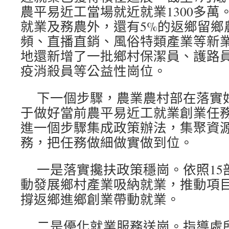
農平易近工當場就近就業1300多萬
就業及務農外，還有5%的返鄉留鄉
頻、直播直銷、風俗特類產業等新
地還新增了一批鄉村保潔員、護路
疫消殺員等公益性崗位。
下一個步驟，農業農村部在落實好
于做好當前農平易近工就業創業任
進一個步驟集成政策辦法，集聚資
務，把任務做細做實做到位。
一是落實攙扶政策穩崗。依照15
動發展鄉村產業吸納就業，推動項
撐返鄉進鄉創業帶動就業。
二是優化就業服務送崗。指導處