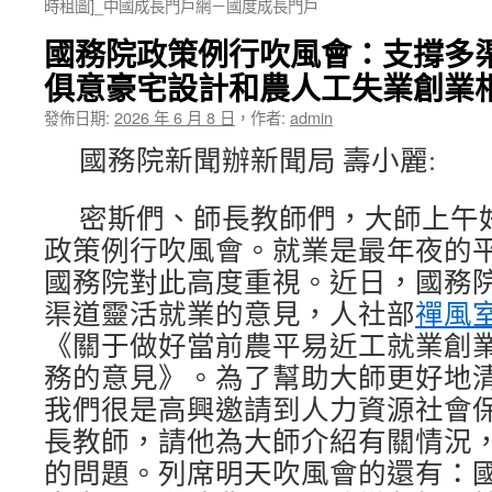
時租圖]_中國成長門戶網－國度成長門戶
國務院政策例行吹風會：支撐多渠道
俱意豪宅設計和農人工失業創業
發佈日期:
2026 年 6 月 8 日
，
作者:
admin
國務院新聞辦新聞局 壽小麗:
密斯們、師長教師們，大師上午
政策例行吹風會。就業是最年夜的
國務院對此高度重視。近日，國務
渠道靈活就業的意見，人社部
禪風
《關于做好當前農平易近工就業創
務的意見》。為了幫助大師更好地
我們很是高興邀請到人力資源社會
長教師，請他為大師介紹有關情況
的問題。列席明天吹風會的還有：