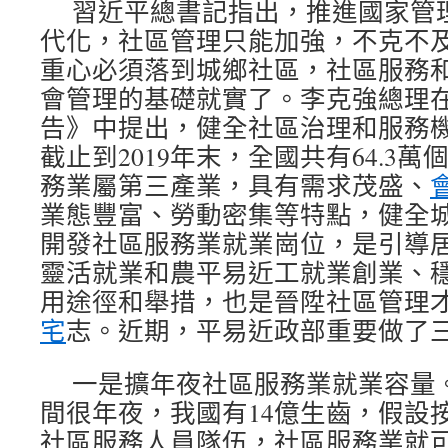
習近平總書記指出，推進國家管
代化，社區管理只能加強，不克不
重心必須落到城鄉社區，社區服務
會管理的基礎就實了。李克強總理
告》中提出，健全社區治理和服務
截止到2019年末，全國共有64.3
務業屬第三產業，具有需求茂盛、
業態豐富、勞動密集等特點，健全
開發社區服務業就業崗位，是引導
靈活就業和農平易近工就業創業、
用途徑和舉措，也是晉陞社區管理
宅
志。近期，平易近政部重要做了
一是擴年夜社區服務業就業容量
間很年夜，我國有14億生齒，假設按
社區服務人員隊伍，社區服務業就可