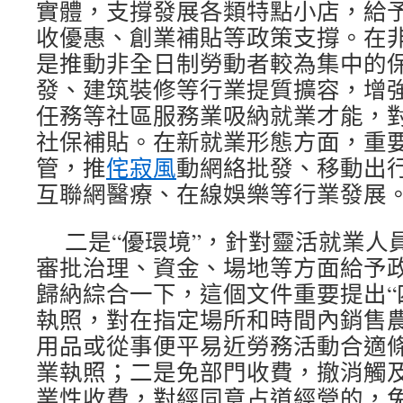
實體，支撐發展各類特點小店，給
收優惠、創業補貼等政策支撐。在
是推動非全日制勞動者較為集中的
發、建筑裝修等行業提質擴容，增
任務等社區服務業吸納就業才能，
社保補貼。在新就業形態方面，重
管，推
侘寂風
動網絡批發、移動出
互聯網醫療、在線娛樂等行業發展
二是“優環境”，針對靈活就業人
審批治理、資金、場地等方面給予
歸納綜合一下，這個文件重要提出“
執照，對在指定場所和時間內銷售
用品或從事便平易近勞務活動合適
業執照；二是免部門收費，撤消觸
業性收費，對經同意占道經營的，