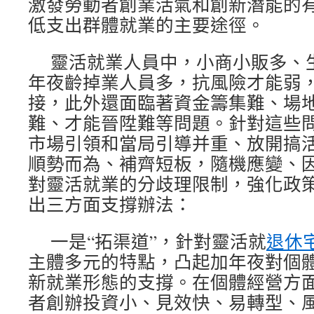
激發勞動者創業活氣和創新潛能的
低支出群體就業的主要途徑。
靈活就業人員中，小商小販多、
年夜齡掉業人員多，抗風險才能弱
接，此外還面臨著資金籌集難、場
難、才能晉陞難等問題。針對這些
市場引領和當局引導并重、放開搞
順勢而為、補齊短板，隨機應變、
對靈活就業的分歧理限制，強化政
出三方面支撐辦法：
一是“拓渠道”，針對靈活就
退休
主體多元的特點，凸起加年夜對個
新就業形態的支撐。在個體經營方
者創辦投資小、見效快、易轉型、