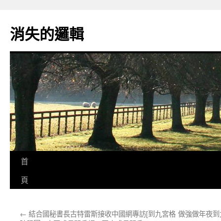
跳
至
消失的邏輯
主
要
內
容
首
頁
←
結合國秘書長古特雷斯接收中國網專訪[到九宮格
做強做年夜到九