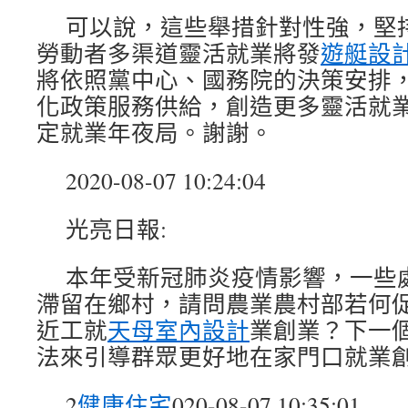
可以說，這些舉措針對性強，堅
勞動者多渠道靈活就業將發
遊艇設
將依照黨中心、國務院的決策安排
化政策服務供給，創造更多靈活就
定就業年夜局。謝謝。
2020-08-07 10:24:04
光亮日報:
本年受新冠肺炎疫情影響，一些
滯留在鄉村，請問農業農村部若何
近工就
天母室內設計
業創業？下一
法來引導群眾更好地在家門口就業
2
健康住宅
020-08-07 10:35:01