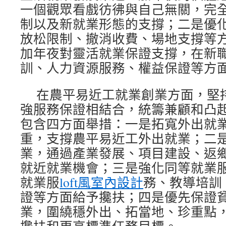
一個觀眾看戲彷彿與自己無關，完
制以及新就業形態的支撐；二是優
放松限制、撤消收費、場地支撐等
加年夜對靈活就業保證支撐，在新
訓、人力資源服務、權益保證等方
在農平易近工就業創業方面，堅
強服務保證相結合，統籌兼顧和凸
包含四方面舉措：一是拓寬外出就
重，支撐農平易近工外出就業；二
業，通過產業發展、項目建設、返
就近就業機會；三是強化同等就業
就業服
loft風室內設計
務、教導培訓
證等方面給予攙扶；四是優先保證
業，圍繞穩外出、拓當地、珍重點