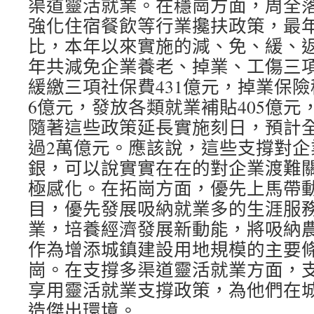
渠道靈活就業。在穩崗方面，周全
強化住宿餐飲等行業攙扶政策，最
比，本年以來實施的減、免、緩、
年共減免企業養老、掉業、工傷三項社
緩繳三項社保費431億元，掉業保險
6億元，發放各類就業補貼405億元
隨著這些政策延長實施刻日，預計
過2萬億元。應該說，這些支撐對企
銀，可以說實實在在的對企業渡難
極感化。在拓崗方面，優先上馬帶
目，優先發展吸納就業多的生涯服
業，培養經濟發展新動能，將吸納
作為增添城鎮建設用地規模的主要
崗。在支撐多渠道靈活就業方面，
享用靈活就業支撐政策，為他們在
造傑出環境。