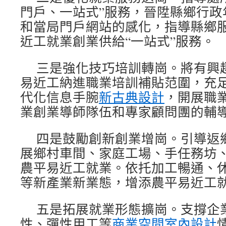
門戶、一站式”服務，晉陞縣鄉行政
和當局門戶網站的感化，指導縣鄉
近工就業創業供給“一站式”服務。
三是強化技巧培訓轉崗。將有興
易近工納進職業培訓補貼范圍，充
代化信息手腕
新古典設計
，開展職
業創業導師隊伍和專家顧問團的輔
四是鼓勵創新創業增崗。引導返
展鄉村車間、家庭工場、手任務坊
農平易近工就業。依托加工暢通、
等新產業新業態，增添農平易近工
五是拓展就業形態擴崗。支撐企
性、彈性用工等
商業空間室內設計