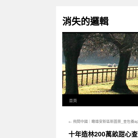
跳
至
消失的邏輯
主
要
內
容
首頁
←
飛閱中國｜瞰雄安新區新圖景_查包養ap
十年造林200萬畝甜心