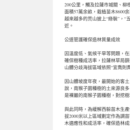
200公里，觸及拉薩市城關、柳
面積57萬余畝，栽植苗木8600
越來越多的荒山披上“綠裝”，
近。
公道管護確保造林質量成效
因溫度低、氣候干旱等問題，在
確保樹種成活率，拉薩林草局篩
山體分歧海拔區域依照“宜喬則喬
因山體坡度年夜，最開始的客土
說，南猴子園種樹的土來源良多
是裸巖的南猴子園種樹，對挖樹
與此同時，為緩解西躲苗木生產
拔2000米以上區域劃定作為調
木適應性和成活率，確保造林成