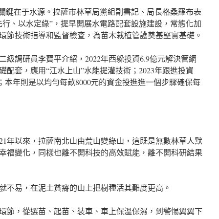
的關鍵在于水源。拉薩市林草局黨組副書記、局長格桑羅布表
先行、以水定綠”，提早開展水電路配套設施建設，常態化加
環節技術指導和監督檢查，為苗木栽植管護奠基堅實基礎。
級調研員李寶平介紹，2022年西躲投資6.9億元解決管網
配套，應用“江水上山”水能提灌技術；2023年跟進投資
線；本年則是以均勻每畝8000元的資金投進進一個步驟確保每
021年以來，拉薩南北山由荒山變綠山，這既是無數林草人默
幸福變化，同樣也離不開科技的高效賦能，離不開科研結果
就不易，在泥土貧瘠的山上把樹種活其難度更高。
個環節，從選苗、起苗、裝車、車上保溫保濕，到警惕翼翼下