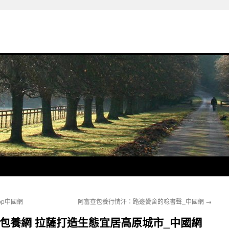
p中國網
阿富查包養行情汗：路邊黌舍的唸書聲_中國網
→
查包養網 拉薩打造生態宜居高原城市_中國網