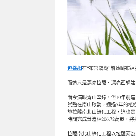
包養網
在“布宮鏡湖”前遠眺布達
而這只是漂亮拉薩、漂亮西躲建
而今滿眼青山翠綠，但10年前這
試點在南山啟動，通過5年的植樹
施拉薩南北山綠化工程，這也是
時間完成營造林206.72萬畝
拉薩南北山綠化工程以拉薩河為