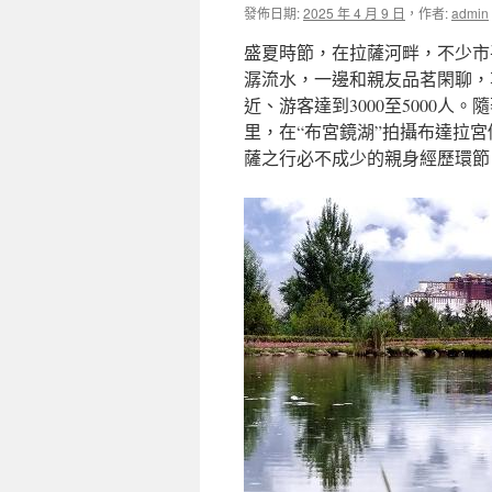
發佈日期:
2025 年 4 月 9 日
，
作者:
admin
盛夏時節，在拉薩河畔，不少市
潺流水，一邊和親友品茗閑聊，
近、游客達到3000至5000
里，在“布宮鏡湖”拍攝布達拉
薩之行必不成少的親身經歷環節