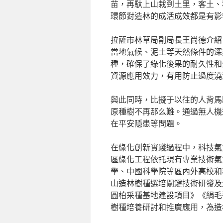
苗，再馱上山栽到土里，客土、
環節對造林的成活成效都是有影
拉薩市林草局副局長王尚德介紹
當地氣候、泥土等天然條件的深
種，確保了綠化後果的耐久性和
資源應用效力，有用防止過度澆
與此同時，比擬于以往的人背馬
原種樹不再那么難。通過無人機
在平安隱患等問題。
在綠化創新實踐過程中，科技氣
區綠化工程依托現有專業技術氣
學、中國科學院等區內外高校和
山造林樹種選培關鍵技術研發及
圓柏采種基地建設項目》《絹毛
樹種培養研討和推廣應用，為造