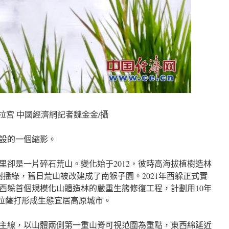
拉宮 中國經濟網記者魏金金/攝
設的一個縮影。
里卻是一片碎石荒山。變化始于2012，彼時高海拔植樹造林
播綠，舊日荒山被改建成了南猴子園。2021年西躲正式實
西躲首個規模化山體造林的嚴重生態修復工程，計劃用10年
，將拉薩打形成生態宜居高原城市。
主線，以山體兩側第一重山脊可視范圍為重點，東西綿延近