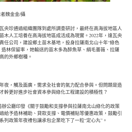
者魏金金/攝
員達瓦央珍通過組織團隊到處所調查研討，最終在高海拔地區人
苗木人工培養在高海拔地區成活成為現實。2022年，達瓦央
責任公司，建設鄉土苗木基地，投身拉薩南北山十年“綠色
、造林保留率，她輸送的苗木多為醉魚草、絹毛薔薇、拉薩
高的外鄉樹種。
年夜，觸及面廣，需求全社會的氣力配合參與。但問題是造
才幹更好進步社會資本參與綠化工程建設的積極性？
當局辦公廳印發《關于鼓勵和支撐參與拉薩南北山綠化的政策
過給予造林補助、貸款支撐、電價補貼等優惠政策，鼓勵引
系列政策年夜禮包讓承包企業吃下了一粒“定心丸”。