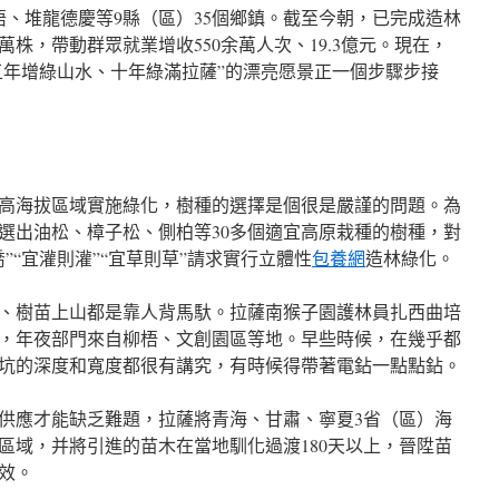
梧、堆龍德慶等9縣（區）35個鄉鎮。截至今朝，已完成造林
余萬株，帶動群眾就業增收550余萬人次、19.3億元。現在，
“五年增綠山水、十年綠滿拉薩”的漂亮愿景正一個步驟步接
高海拔區域實施綠化，樹種的選擇是個很是嚴謹的問題。為
選出油松、樟子松、側柏等30多個適宜高原栽種的樹種，對
”“宜灌則灌”“宜草則草”請求實行立體性
包養網
造林綠化。
、樹苗上山都是靠人背馬馱。拉薩南猴子園護林員扎西曲培
，年夜部門來自柳梧、文創園區等地。早些時候，在幾乎都
坑的深度和寬度都很有講究，有時候得帶著電鉆一點點鉆。
供應才能缺乏難題，拉薩將青海、甘肅、寧夏3省（區）海
苗區域，并將引進的苗木在當地馴化過渡180天以上，晉陞苗
效。