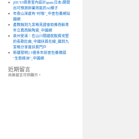
jJIUYI俱意室內設計apan(日本)開發
出可預測卵巢效能的AI模子
年夜山深處有“村咖”_中查包養網站
國網
產教融到九宮格見證會助推西躲青
年立異西躲陶瓷_中國網
泉州安溪：在山川間譜就脫貧攻堅
的長歌壯曲_中國扶貧在線_國到九
宮格分享度扶貧門戶
新疆發明2.5億多年前查包養價錢
“生態綠洲”_中國網
近期留言
尚無留言可供顯示。