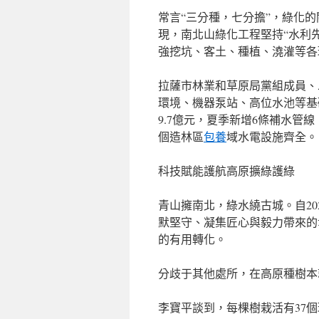
常言“三分種，七分擔”，綠化
現，南北山綠化工程堅持“水利
強挖坑、客土、種植、澆灌等各
拉薩市林業和草原局黨組成員、二
環境、機器泵站、高位水池等基礎
9.7億元，夏季新增6條補水管
個造林區
包養
域水電設施齊全。
科技賦能護航高原擴綠護綠
青山擁南北，綠水繞古城。自2
默堅守、凝集匠心與毅力帶來的
的有用轉化。
分歧于其他處所，在高原種樹本
李寶平談到，每棵樹栽活有37