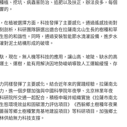
種植、挖坑、病蟲害防治、追肥以及扶正，辦法良多，每個
響的。
，在植被選擇方面，科技發揮了主要感化。通過遙感技術對
刻剖析，科研團隊篩選出適合在拉薩南北山生長的樹種和草
生態的和諧性。同時，通過安裝智能節水澆灌設備，進步水
灌對泥土結構形成的破壞。
馱，現在，無人機等科技的應用，讓山高、坡陡、缺水的高
運土、運樹，能有用解決因地勢峻峭導致人工運輸緩慢、存
力同樣發揮了主要感化。結合近年來的實踐經驗，拉薩南北
力，進一個步驟加強與中國科學院年夜學、北京林業年夜
科研院所交通一起配合，積極申報并組織實施《拉薩市南北
生態環境效益和固碳潛力評估項目》《西躲鄉土樹種年夜果
薔薇等鄉土樹種繁育基地建設項目》等科研項目，加強鄉土
林供給無力科技支撐。