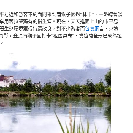
平易近和游客不約而同來到南猴子園過“林卡”，一邊聽著潺
享用著拉薩獨有的慢生涯。現在，天天進園上山的市平易
人。隨著生態環境獲得持續改良，對不少游客而
包養網
言，來這
宮倒影，登頂南猴子園打卡“祖國萬歲”、賞拉薩全景已成為拉
。