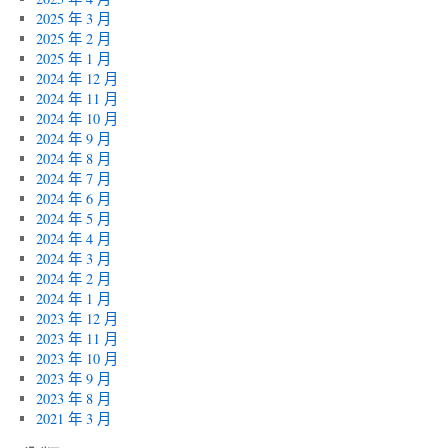
2025 年 3 月
2025 年 2 月
2025 年 1 月
2024 年 12 月
2024 年 11 月
2024 年 10 月
2024 年 9 月
2024 年 8 月
2024 年 7 月
2024 年 6 月
2024 年 5 月
2024 年 4 月
2024 年 3 月
2024 年 2 月
2024 年 1 月
2023 年 12 月
2023 年 11 月
2023 年 10 月
2023 年 9 月
2023 年 8 月
2021 年 3 月