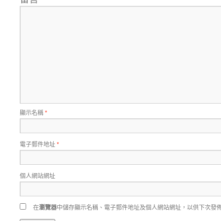
顯示名稱
*
電子郵件地址
*
個人網站網址
在
瀏覽器
中儲存顯示名稱、電子郵件地址及個人網站網址，以供下次發