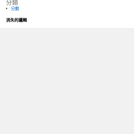
分類
分數
消失的邏輯