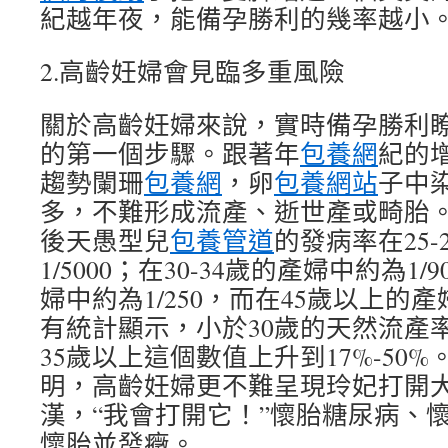
紀越年夜，能備孕勝利的幾率越小
2.高齡妊婦會見臨多重風險
關於高齡妊婦來說，實時備孕勝利
的第一個步驟。跟著年
包養網
紀的
趨勢闌珊
包養網
，卵
包養網站
子中
多，不難形成流產、逝世產或畸胎
後天愚型兒
包養管道
的發病率在25
1/5000；在30-34歲的產婦中約為1/9
婦中約為1/250，而在45歲以上的產
有統計顯示，小於30歲的天然流產率
35歲以上這個數值上升到17%-50
明，高齡妊婦更不難呈現玲妃打開
漢，“我會打開它！”懷胎糖尿病、
懷胎並發癥。