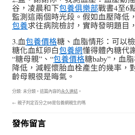
谷，凌晨和下
包養俱樂部
戰書4至6
監測這兩個時光段。假如血壓降低， 14
包養
求往病院檢討，實時發明題目
3.血
包養價格
糖、血脂情形：可以檢
糖化血紅卵白
包養網
懂得體內糖代
“糖母親”、“
包養價格
糖baby”，
降低，減輕懷胎血栓產生的幾率，
齡母親很是晦氣。
分類: 未分類。這篇內容的
永久連結
。
←
親子判定百分之98是包養網親生的嗎
發佈留言