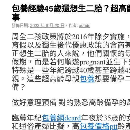
包養經驗45歲還想生二胎？超高
事
發佈日期:
2023 年 9 月 20 日
，
作者:
admin
周全二孩政策將於2016年除夕實施
育假以及獨生後代優惠政策的會商
正想生二胎的人來說，他們關懷的
假期，而是若何順遂pregnant並生下
特殊是一些年紀跨越40歲甚至跨越4
親。這些超高齡母親
包養
想要備孕
備？
做好意理預備 對的熟悉高齡備孕的
臨蓐年紀
包養網dcard
年夜於35歲
和通俗產婦比擬，高
包養價格ptt
齡