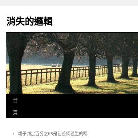
跳
至
消失的邏輯
主
要
內
容
首
頁
←
親子判定百分之98是包養網親生的嗎