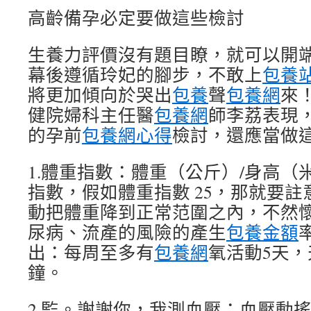
高齡備孕必定要做這些檢討
生養力評價沒有題目瞭，就可以開
幕後遵循玲妃的腳步，不敢上
包養
將更加傾向於哭出
包養
聲
包養網
來
健院婦科主任醫
包養網
師李荔表現
的孕前
包養網心得
檢討，還應當做
1.體重指數：體重（公斤）/身高（
指數，假如體重指數 25，那就要
動把體重降到正常范圍之內，不然
尿病、流產的風險的產生
包養金額
出：每周至多有
包養網
氧活動5天，天
鐘。
2.監。謝謝你，我測血壓：血壓動