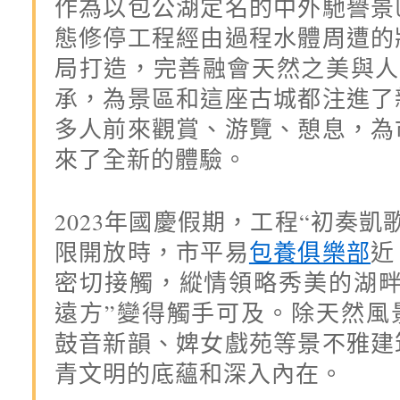
作為以包公湖定名的中外馳譽景
態修停工程經由過程水體周遭的
局打造，完善融會天然之美與人文d
承，為景區和這座古城都注進了
多人前來觀賞、游覽、憩息，為
來了全新的體驗。
2023年國慶假期，工程“初奏凱
限開放時，市平易
包養俱樂部
近
密切接觸，縱情領略秀美的湖畔
遠方”變得觸手可及。除天然風
鼓音新韻、婢女戲苑等景不雅建
青文明的底蘊和深入內在。