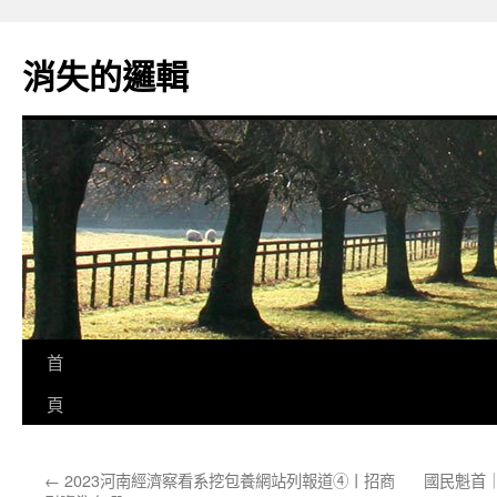
跳
至
消失的邏輯
主
要
內
容
首
頁
←
2023河南經濟察看系挖包養網站列報道④丨招商
國民魁首