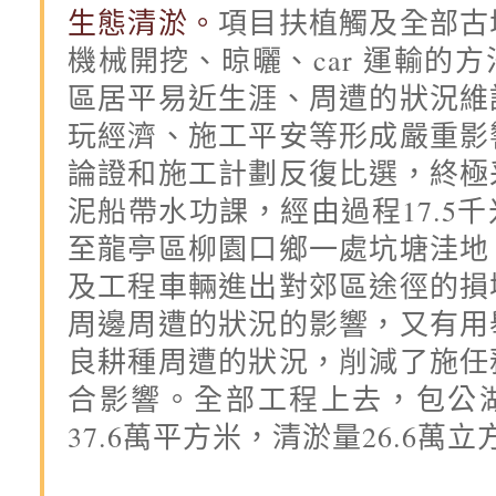
生態清淤。
項目扶植觸及全部古
機械開挖、晾曬、car 運輸的
區居平易近生涯、周遭的狀況維
玩經濟、施工平安等形成嚴重影
論證和施工計劃反復比選，終極
泥船帶水功課，經由過程17.5
至龍亭區柳園口鄉一處坑塘洼地
及工程車輛進出對郊區途徑的損
周邊周遭的狀況的影響，又有用
良耕種周遭的狀況，削減了施任
合影響。全部工程上去，包公
37.6萬平方米，清淤量26.6萬