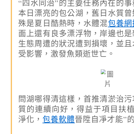
“四水同治”的主要任務內在的
本日漂亮的包公湖，舊日水質曾
殊是夏日酷熱時，水體混
包養網
面上還有良多漂浮物，岸邊也是
生態周遭的狀況遭到損壞，並且
受影響，激發魚類逝世亡。
問湖哪得清這樣，首推清淤治污
質的連續向好，得益于項目扶植
淨化，
包養軟體
晉陞自凈才能”