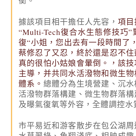
衡。
據該項目相干擔任人先容，
項目
“Multi-Tech復合水生態修技
復“小姐，您出去有一段時間了
蔡修忍了又忍，終於還是忍不住
真的很怕小姑娘會暈倒。，該技
主導，并共同水活潑物和微生物
體系。
總體分為生境營建、沉水
活潑物群落構建、微生物群落構
及曝氣復氧等外容，全體調控水
市平易近和游客散步在包公湖周
水草翠綠、魚翔淺底、相映成趣