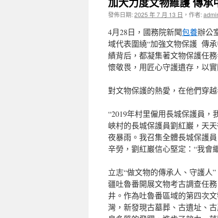
加大力度文物維護 傳承
發佈日期:
2025 年 7 月 13 日
，
作者:
admi
4月28日，國務院新聞
包養
辦公
域代表圍繞“加強文物保護 傳
績背后，都凝集著文物保護任務
懷敬畏，用匠心守護遺存，以實
對文物保護的熱愛，在他們穿越
“2019年村里僱用長城保護員
峽村的長城保護員劉紅巖，天天
夜暴雨。我召集全體長城保護員
辛勞，劉紅巖信心堅定：“我會
立志“做文物的傳承人、守護人
疆吐魯番開展文物考古調查任務。
井。作為吐魯番區域的第四次文
灣，新發現古墓葬、古遺址、古