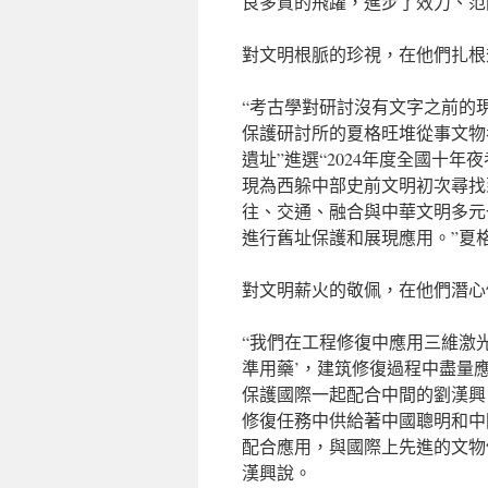
良多質的飛躍，進步了效力、范
對文明根脈的珍視，在他們扎根
“考古學對研討沒有文字之前的
保護研討所的夏格旺堆從事文物
遺址”進選“2024年度全國十年
現為西躲中部史前文明初次尋找到
往、交通、融合與中華文明多元
進行舊址保護和展現應用。”夏
對文明薪火的敬佩，在他們潛心
“我們在工程修復中應用三維激
準用藥’，建筑修復過程中盡量
保護國際一起配合中間的劉漢興
修復任務中供給著中國聰明和中
配合應用，與國際上先進的文物
漢興說。