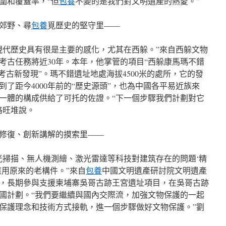
圍和覆蓋率，“但
包養
不變的是我們對文明遺產的熱愛。”
郊野、尋
包養
覓歷史的堅守里——
現代歷史具有很是主要的感化，尤其在西躲。”來自西躲文物
考古任務將近30年。本年，他掌管的項目“西躲康馬瑪不錯
夜考古新發現”。瑪不錯遺址地處海拔4500米的處所，它的發
了距今4000年前的“歷史源頭”，也為中國各平易近族來
一體的構成供給了可托的佐證。“下一個步驟我們計劃對它
格旺堆說。
修復、創新講解的摸索里——
光掃描、無人機測繪、激光雷達等科技對建筑存在的問題‘精
應用原來的老構件。”來自
包養
中國文明遺產研討院文明遺產
，長期參與支援柬埔寨吳哥古跡王宮遺址項目，在吳哥古跡
國計劃。“我們要繼續與國內交際流，加強文物保護的一起
保護理念和技術方式接軌，進一個步驟做好文物保護。”劉