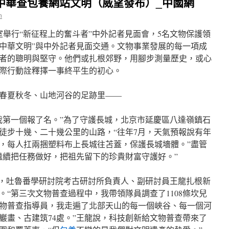
中華查包養網站文明（威望發布）_中國網
n
室舉行“新征程上的奮斗者”中外記者見面會，5名文物保護領
承中華文明”與中外記者見面交通。文物事業發展的每一項成
者的聰明與堅守。他們或扎根郊野，用腳步測量歷史，或心
際行動詮釋擇一事終平生的初心。
春夏秋冬、山地河谷的足跡里——
，我第一個報了名。”為了守護長城，北京市延慶區八達嶺鎮石
徒步十幾、二十幾公里的山路，“往年7月，天氣預報說有年
，每人扛兩捆塑料布上長城往苫蓋，保護長城墻體。”盡管
繼續把任務做好，把祖先留下的珍貴財富守護好。”
”，吐魯番學研討院考古研討所負責人、副研討員王龍扎根新
“第三次文物普查過程中，我帶領隊員調查了1108條坎兒
物普查指導員，我走遍了北部天山的每一個峽谷、每一個河
巖畫、古建筑74處。”王龍說，科技創新給文物普查帶來了