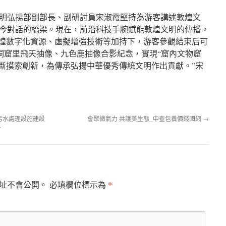
明弘揚部副部長、副研討員宋淑霞堅持為游客講述敦煌文
今對話的橋梁。現在，前沿科技手腕賦能敦煌文明的傳播。
敦煌數字化資源、虛擬增強技術等加持下，游客參觀結束后可
ne，和洞窟里飛天抽像、九色鹿抽像合影紀念，實現“窟內文物窟
不斷摸索創新，為傳承弘揚中華優秀傳統文明作出貢獻。”宋
污水處理設施建設
會聚微氣力 共護美生態_中查包養價錢國網
→
告
*
址不會公開。
必填欄位標示為