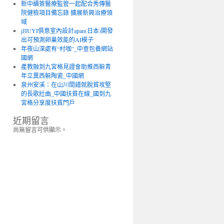
新中續簽醫療監管一起配合秀傳醫
院健檢項目備忘錄 擴展新興治療領
域
jJIUYI俱意室內設計apan(日本)開發
出可預測卵巢效能的AI模子
年夜山深處有“村咖”_中查包養網站
國網
產教融到九宮格見證會助推西躲青
年立異西躲陶瓷_中國網
泉州安溪：在山川間譜就脫貧攻堅
的長歌壯曲_中國扶貧在線_國到九
宮格分享度扶貧門戶
近期留言
尚無留言可供顯示。