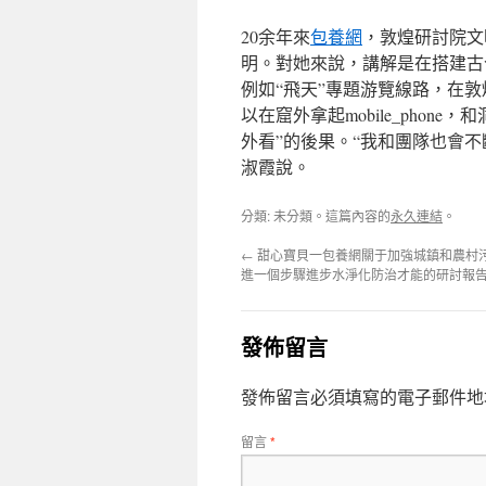
20余年來
包養網
，敦煌研討院文
明。對她來說，講解是在搭建古
例如“飛天”專題游覽線路，在
以在窟外拿起mobile_pho
外看”的後果。“我和團隊也會
淑霞說。
分類: 未分類。這篇內容的
永久連結
。
←
甜心寶貝一包養網關于加強城鎮和農村
進一個步驟進步水淨化防治才能的研討報
發佈留言
發佈留言必須填寫的電子郵件地
留言
*