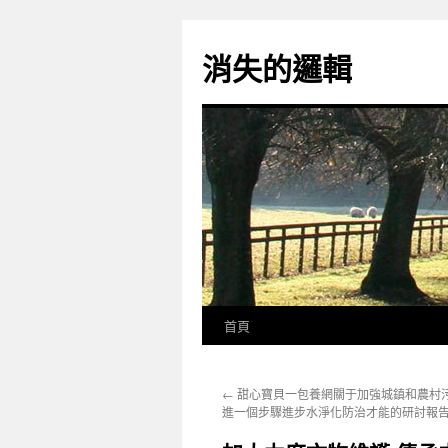
跳
至
消失的邏輯
主
要
內
容
首頁
←
甜心寶貝一包養網關于加強城鎮和農村
進一個步驟進步水淨化防治才能的研討報