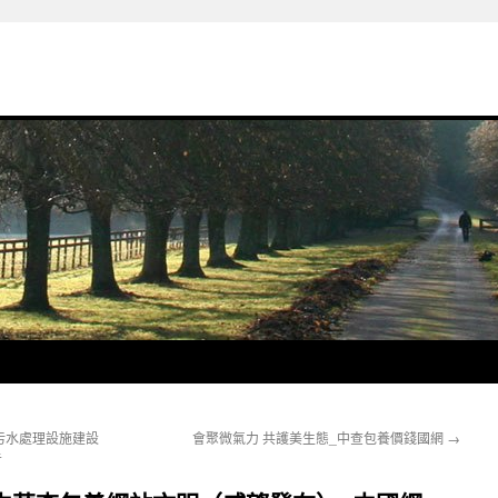
污水處理設施建設
會聚微氣力 共護美生態_中查包養價錢國網
→
告