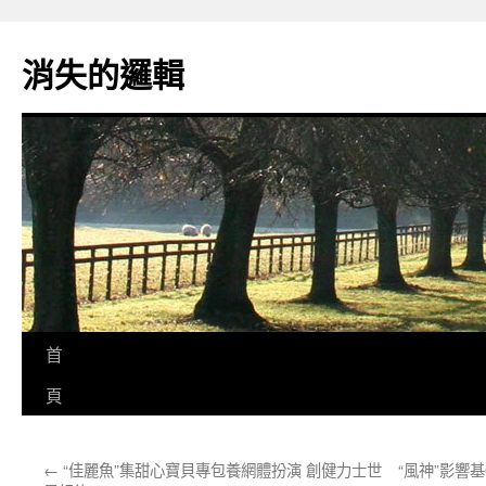
跳
至
消失的邏輯
主
要
內
容
首
頁
←
“佳麗魚”集甜心寶貝專包養網體扮演 創健力士世
“風神”影響