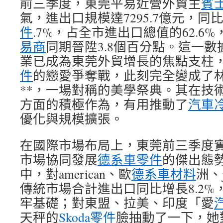
前三季度，東莞平易近營外貿主
賓
氣，進出口規模達7295.7億元，同比
件
.7%，占全市進出口總值的62.6
易商
同期晉陞3.8個百分點。這一
業已成為東莞外貿增長的焦點支柱
件
的戀愛爭奪戰，此刻完全變成了
**，一場對稱的美學祭典。其在技
方面的積極作為，有用推動了
汽車
優化與規模擴張。
在國際市場布局上，東莞前三季度
市場協同發展
德系車零件
的傑出態
中，對american、歐
德系車材料
洲、
傳統市場合計進出口同比增長8.2
牢基礎；對東盟、拉美、印度「愛
天秤的
Skoda零件
臉抽動了一下，她