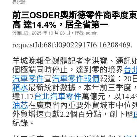
界紀錄
前三OSDER奧斯德零件商季度
高 達14.4%，居全省第一
發佈日期:
2025 年 10 月 26 日
，
作者:
admin
requestId:68fd09022917f6.16208469.
羊城晚報全媒體記者李洪寶、通訊她
個極端同時停止，達到零的境界
台
汽車零件
宣
汽車零件報價
報道：20
箱水
最新統計數據。本年前三季度
達1.17
台北汽車零件
萬億元，以14.
油芯
在廣東省內重要外貿城市中位
外貿增速貢獻2.2個百分點，創下歷
紀錄。