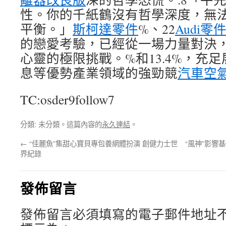
性。你的千紙鶴沒有哲學深度，無
平衡。」
斯柯達零件
%、22
Audi零
的戀愛考驗，已經從一場力量對決
心靈的極限挑戰。%和13.4%，充
息等優勢產業領域的強勁競
汽車空
TC:osder9follow7
分類: 未分類。這篇內容的
永久連結
。
←
“佳麗魚”集甜心寶貝專包養網體扮演 創健力士世
“風神”影響
界紀錄
發佈留言
發佈留言必須填寫的電子郵件地址