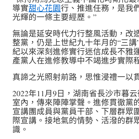
導實
甜心花園
行、推進任務，是我
光輝的一條主要經歷。”
無論是延安時代力行整風活動，改
整黨，仍是上世紀九十年月的“三講
紀以來深刻進修實行迷信成長不雅
產黨人在進修教導中不竭進步實際
真諦之光照射前路，思惟浸禮一以
2022年11月9日，湖南省長沙市
室內，傳來陣陣掌聲。進修貫徹黨
宣講團成員與黨員干部、下層群眾
際宣講。接地氣的情勢、活潑的群
識。