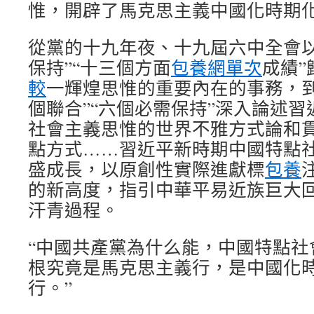
惟，開辟了馬克思主義中國化時期
從黨的十九年夜、十九屆六中全會以
保持”“十三個方面
包養網單次
成績”
較
一輝煌思惟的重要內在的事務，到
個聯合”“六個必需保持”深入論述
社會主義思惟的世界不雅方式論和
點方式……習近平新時期中國特點
盛成長，以原創性實際進獻標
包養
的新高度，指引中華平易近族巨大
汗青過程。
“中國共產黨為什么能，中國特點社
根究竟是馬克思主義行，是中國化
行。”