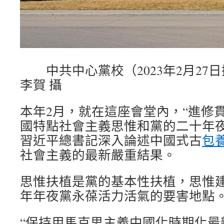
中共中心黨校（2023年2月27
李賀 攝
本年2月，就在這座會堂內，“進修
國特點社會主義思惟和黨的二十年夜
習近平總書記深入論述中國式古
包
社會主義的最新嚴重結果。
思惟扶植是黨的基本性扶植，思惟
年年夜黨永葆活力活氣的要害地點
“保持用馬克思主義中國化時期化最