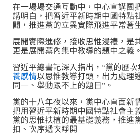
在一場場交通互動中，中心宣講團
講明白，把習近平新時期中國特點
闢，推進黨的立異實際飛進平常蒼
展開實際進修，接收思惟浸禮，是
更是展開黨內集中教導的題中之義
習近平總書記深入指出，“黨的歷次
養感情
以思惟教導打頭，出力處理
同一、舉動跟不上的題目”。
黨的十八年夜以來，黨中心直面新
把用習近平新時期中國特點社會主
黨的思惟扶植的最基礎義務，推進
扣、次序遞次睜開——