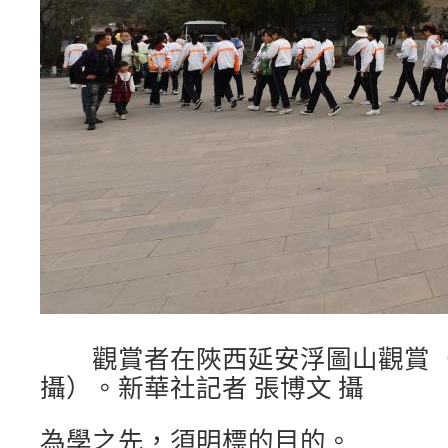
觀賞者在陜西延安浮圖山觀賞（20
攝）。新華社記者 張博文 攝
為學之先，須明標的目的。