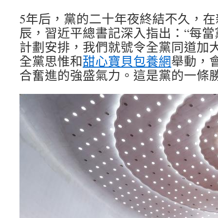
5年后，黨的二十年夜終結不久，在
辰，習近平總書記深入指出：“每當
計劃安排，我們就號令全黨同道加
全黨思惟和
甜心寶貝包養網
舉動，
合奮進的強盛氣力。這是黨的一條勝