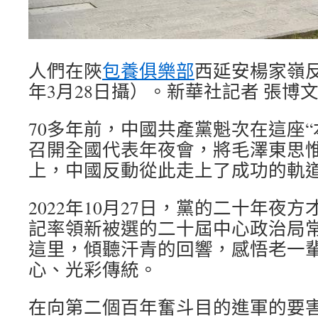
人們在陜
包養俱樂部
西延安楊家嶺反
年3月28日攝）。新華社記者 張博文
70多年前，中國共產黨魁次在這座“
召開全國代表年夜會，將毛澤東思
上，中國反動從此走上了成功的軌
2022年10月27日，黨的二十年夜
記率領新被選的二十屆中心政治局
這里，傾聽汗青的回響，感悟老一
心、光彩傳統。
在向第二個百年奮斗目的進軍的要