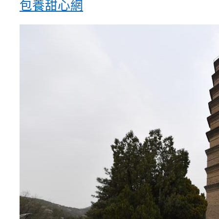
包養甜心網