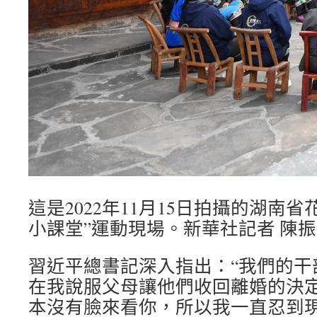
這是2022年11月15日拍攝的湖南
小課堂”運動現場。新華社記者 陳振
習近平總書記深入指出：“我們的干
在我說服父母讓他們收回離婚的決
本沒有臉來看你，所以我一直忍到