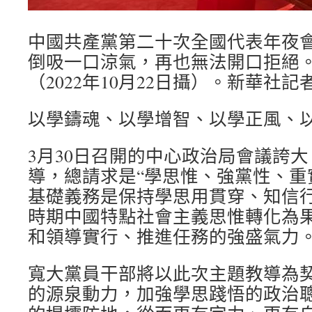
中國共產黨第二十次全國代表年夜
倒吸一口涼氣，再也無法開口拒絕
（2022年10月22日攝）。新華社記
以學鑄魂、以學增智、以學正風、
3月30日召開的中心政治局會議誇
導，總請求是“學思惟、強黨性、重
基礎義務是保持學思用貫穿、知信
時期中國特點社會主義思惟轉化為
和領導實行、推進任務的強盛氣力
寬大黨員干部將以此次主題教導為
的源泉動力，加強學思踐悟的政治