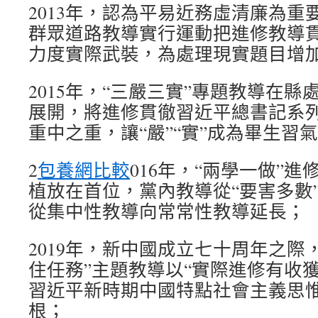
2013年，認為平易近務虛清廉為重
群眾道路教導實行運動把進修教導
力度實際武裝，為處理現實題目增
2015年，“三嚴三實”專題教導在
展開，將進修貫徹習近平總書記系
重中之重，讓“嚴”“實”成為畢生習
2
包養網比較
016年，“兩學一做”
植放在首位，黨內教導從“要害多數
從集中性教導向常常性教導延長；
2019年，新中國成立七十周年之際
住任務”主題教導以“實際進修有收
習近平新時期中國特點社會主義思
根；