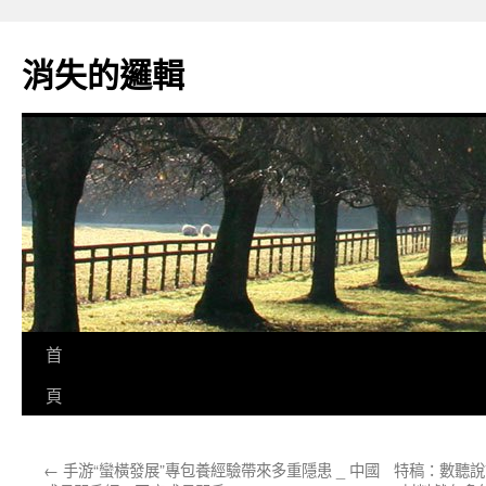
跳
至
消失的邏輯
主
要
內
容
首
頁
←
手游“蠻橫發展”專包養經驗帶來多重隱患 _ 中國
特稿：數聽說