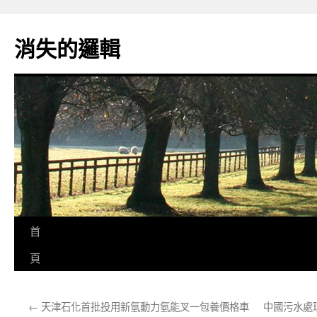
跳
至
消失的邏輯
主
要
內
容
首
頁
←
天津石化首批投用新氫動力氫能叉一包養價格車
中國污水處