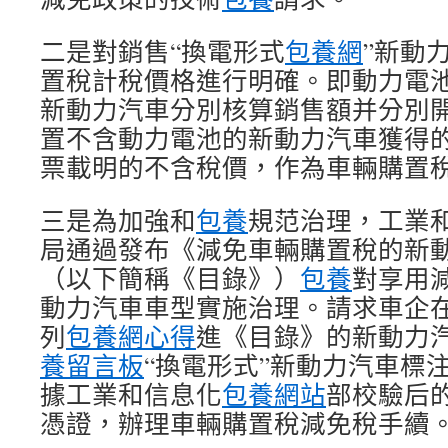
二是對銷售“換電形式
包養網
”新動
置稅計稅價格進行明確。即動力電
新動力汽車分別核算銷售額并分別
置不含動力電池的新動力汽車獲得
票載明的不含稅價，作為車輛購置
三是為加強和
包養
規范治理，工業
局通過發布《減免車輛購置稅的新
（以下簡稱《目錄》）
包養
對享用
動力汽車車型實施治理。請求車企
列
包養網心得
進《目錄》的新動力
養留言板
“換電形式”新動力汽車標
據工業和信息化
包養網站
部校驗后
憑證，辦理車輛購置稅減免稅手續