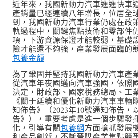
近年來，我國新動力汽車進進快車道，
產銷量已經連續八年增長，位居全
到，我國新動力汽車行業仍處在政
軌過程中，關鍵焦點技術和零部件
項，下游資源保證才能較弱，基礎
險才能還不夠強，產業發展面臨的
包養金額
為了鞏固并堅持我國新動力汽車產
從汽車年夜國邁向汽車強國，依照
決定，財政部、國家稅務總局、工
《關于延續和優化新動力汽車車輛
知佈告》（2023年10號通知佈告
告》），重要考慮是進一個步驟發
化，引導有關
包養網
方面搶抓發展
和產品創新，不斷晉陞產業焦點競