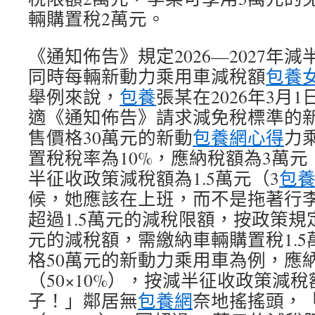
輛購置稅2萬元。
《通知佈告》規定2026—2027年
同時每輛新動力乘用車減稅額
包養
舉例來說，
包養
張某在2026年3月
適《通知佈告》請求減免稅標準的
售價格30萬元的新動
包養網心得
力
置稅稅率為10%，應納稅額為3萬元（
半征收政策減稅額為1.5萬元（3
包
候，她應該在上班，而不是拖著行李
超過1.5萬元的減稅限額，按政策規
元的減稅額，需繳納車輛購置稅1.
格50萬元的新動力乘用車為例，應
（50×10%），按減半征收政策減稅
子！」鄰居無
包養網
奈地搖搖頭，