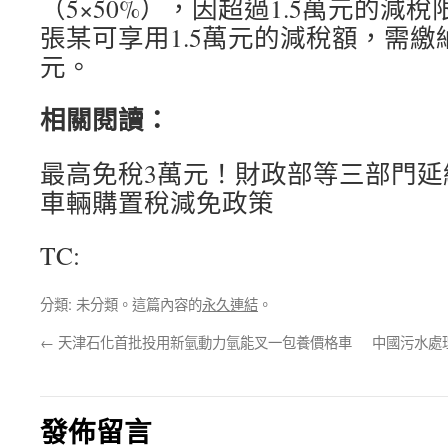
（5×50%），因超過1.5萬元的減
張某可享用1.5萬元的減稅額，需繳納
元。
相關閱讀：
最高免稅3萬元！財政部等三部門延
車輛購置稅減免政策
TC:
分類: 未分類。這篇內容的
永久連結
。
←
天津石化首批投用新氫動力氫能叉一包養價格車
中國污水處
發佈留言