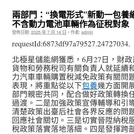
兩部門：“換電形式”新動一包養
不含動力電池車輛作為征稅對象
發佈日期:
2025 年 7 月 14 日
，
作者:
admin
requestId:6873df97a79527.24727034.
北極星儲能網獲悉，6月27日，財政
貨物和勞務稅司有關負責人就延續
力汽車車輛購置稅減免政策有關問
表現，將重點從以下
包養
幾方面開
部門親密共同，配合做好政策轉換
過渡。二是加強政策宣傳輔導和引
清楚政策出臺后社會各界反應的問
回應社會關切。三是切實晉陞納稅
稅政策落實落地落細。四是發揮跨