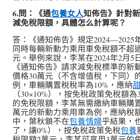
6.問：《通
包養女人
知佈告》針對
減免稅限額，具體怎么計算呢？
答：《通知佈告》規定2024—202
同時每輛新動力乘用車免稅額不超過
元。舉例來說，李某在2024年2月
《通知佈告》請求減免稅標準的新
價格30萬元（不含增值稅，下同）
例，車輛購置稅稅率為10%，應納
（30×10%），按免稅政策免稅額為
的免稅限額，李某無需繳納車輛購置
萬元的新動力乘用車為例，應納稅額為
中，葉秋鎖不在
包養情婦
乎結果，
了，讓0%），按免稅政策免稅
包養
稅限額2萬元，李某可享用3萬元的