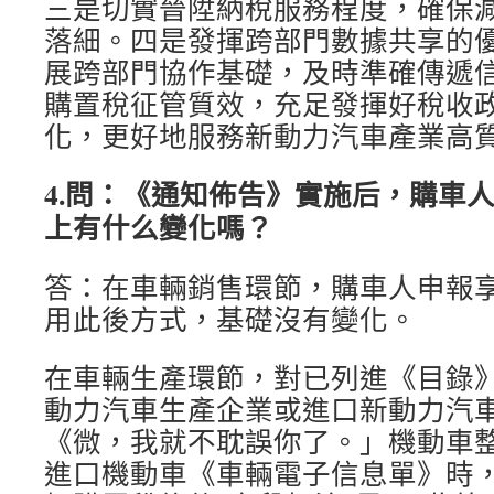
三是切實晉陞納稅服務程度，確保
落細。四是發揮跨部門數據共享的
展跨部門協作基礎，及時準確傳遞
購置稅征管質效，充足發揮好稅收
化，更好地服務新動力汽車產業高
4.問：《通知佈告》實施后，購車
上有什么變化嗎？
答：在車輛銷售環節，購車人申報
用此後方式，基礎沒有變化。
在車輛生產環節，對已列進《目錄
動力汽車生產企業或進口新動力汽
《微，我就不耽誤你了。」機動車
進口機動車《車輛電子信息單》時，