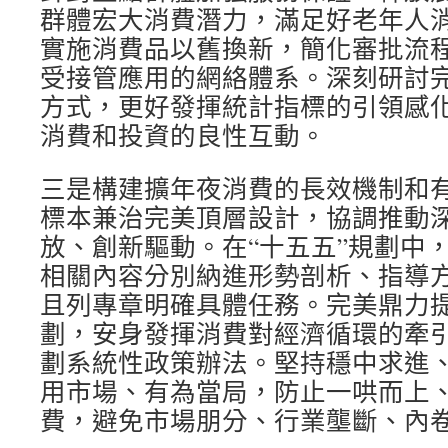
群體宏大消費潛力，滿足好老年人
實施消費品以舊換新，簡化審批流
受接管應用的網絡體系。深刻研討
方式，更好發揮統計指標的引領感
消費和投資的良性互動。
三是構建擴年夜消費的長效機制和
標本兼治完美頂層設計，協調推動
放、創新驅動。在“十五五”規劃中
相關內容分別納進形勢剖析、指導
且列專章明確具體任務。完美鼎力
劃，安身發揮消費對經濟循環的牽
劃系統性政策辦法。堅持穩中求進
用市場、有為當局，防止一哄而上
費，避免市場朋分、行業壟斷、內