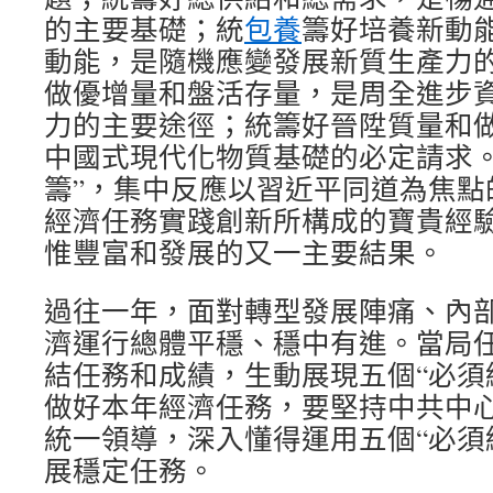
的主要基礎；統
包養
籌好培養新動
動能，是隨機應變發展新質生產力
做優增量和盤活存量，是周全進步
力的主要途徑；統籌好晉陞質量和
中國式現代化物質基礎的必定請求。
籌”，集中反應以習近平同道為焦點
經濟任務實踐創新所構成的寶貴經
惟豐富和發展的又一主要結果。
過往一年，面對轉型發展陣痛、內
濟運行總體平穩、穩中有進。當局
結任務和成績，生動展現五個“必須
做好本年經濟任務，要堅持中共中
統一領導，深入懂得運用五個“必須
展穩定任務。