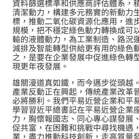
資料篩選標準和供應商評估體系，
清潔動力，構建多元務實的新動力生
標，推動二氧化碳資源化應用，進
規模，把不穩定綠色動力轉換成可
輸的液體動力，為工業制造、路況
減排及智能轉型供給更有用的綠色
之，是要在企業發展中促進綠色轉
現更年夜發展。
雄關漫道真如鐵，而今邁步從頭越
產業反動正在興起，傳統產業改革
必將勝利。我們平易近營企業和平
學習習近平總書記在平易近營企業
力，胸懷報國志、同心專心謀發展
促共富，在困難和挑戰中尋找機遇
業，盡力推動科技創新，走高質量