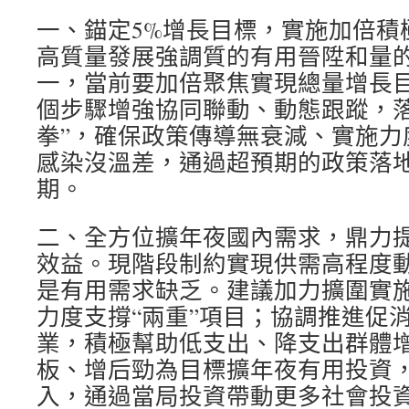
一、錨定5%增長目標，實施加倍積
高質量發展強調質的有用晉陞和量
一，當前要加倍聚焦實現總量增長
個步驟增強協同聯動、動態跟蹤，落
拳”，確保政策傳導無衰減、實施力
感染沒溫差，通過超預期的政策落
期。
二、全方位擴年夜國內需求，鼎力
效益。現階段制約實現供需高程度
是有用需求缺乏。建議加力擴圍實施
力度支撐“兩重”項目；協調推進促
業，積極幫助低支出、降支出群體
板、增后勁為目標擴年夜有用投資
入，通過當局投資帶動更多社會投