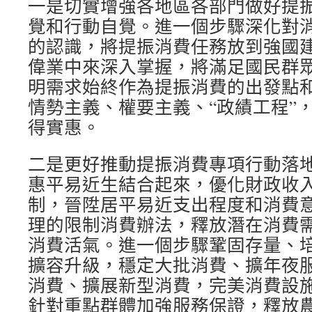
一是切實增強各地區各部門做好提
覺和行動自覺。進一個步驟深化對
的認識，將提振消費任務放到強國
偉業中來深入掌握，將滿足國民群
明需求始終作為提振消費的出發點
情勢主義、權要主義、“政績工程”
得實惠。
二是更好推動提振消費專項行動落
惠平易近生結合起來，優化財政收
制，晉陞居平易近支出程度和消費
理的限制消費辦法，釋放潛在消費
消費活氣。進一個步驟鞏固存量、
擴容升級，穩定大批消費、擴年夜
消費、擴展新型消費，完美消費設
針對重點群體加強服務保證，釋放