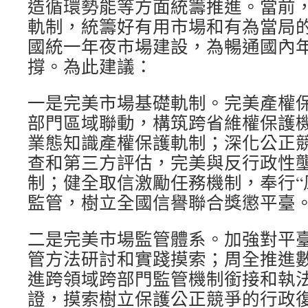
造循環勢能等方面統籌推進。當前
軌制，統籌好有用市場和有為當局
國統一年夜市場建設，為暢通國內
撐。為此建議：
一是完美市場基礎軌制。完美產權
部門區域聯動，構筑跨省維權保護
業態知識產權保護軌制；深化公正
查和第三方評估，完美與反行政性
制；健全取信激勵任務機制，奉行“
監管，樹立全國信譽聯合獎懲平臺
二是完美市場監管體系。加強對平
管方法研討和實踐摸索；周全推進
進跨領域跨部門監管機制銜接和執
證，摸索樹立保護公正競爭的行政