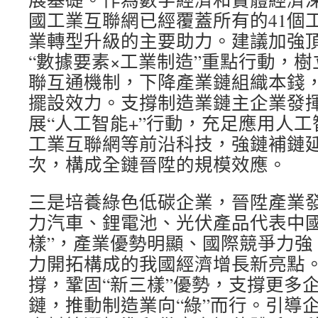
國工業互聯網已經覆蓋所有的41個
業轉型升級的主要助力。建議加強
“數據要素×工業制造”重點行動，
聯互通機制，下降產業鏈組織本錢
擺設效力。支撐制造業鏈主企業發
展“人工智能+”行動，充足應用人
工業互聯網等前沿科技，強鏈補鏈
次，構成全鏈晉陞的規模效應。
三是培養綠色低碳企業，晉陞產業發
力汽車、鋰電池、光伏產品代表中國
樣”，產業優勢明顯、國際競爭力強
力開拓構成的我國經濟增長新亮點
撐，鞏固“新三樣”優勢，支撐更多
鏈，推動制造業向“綠”而行。引導