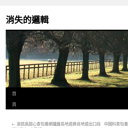
跳
至
消失的邏輯
主
要
內
容
首
頁
←
渝昆高甜心查包養網鐵最長地道彝良地道出口段
中國科查包養