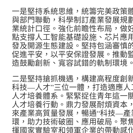
一是堅持系統思維，統籌完美政策
與部門聯動，科學制訂產業發展規
業統計口徑。強化前瞻性布局，做
點支撐人工智能基礎設施、芯片應
發及開源生態建設。堅持包涵審慎
促進平安，以平安保證發展。推動
造鼓勵創新、寬容試錯的軌制環境
二是堅持搶抓機遇，構建高程度創新
科技—人才”三位一體，打造適應人
人才培養體系。緊緊捉住青年這一
人才培養行動。鼎力發展耐煩資本
來產業高質量發展，暢通“科技—產
環，助力技術破圈、應用破局。聚
揮國家實驗室和領軍企業的帶動感