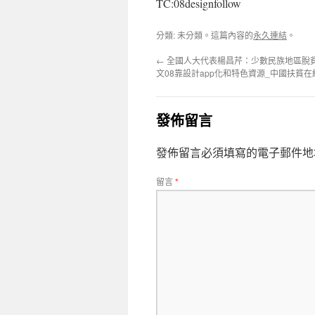
TC:08designfollow
分類: 未分類。這篇內容的
永久連結
。
←
全國人大代表楊昌芹：少數民族地區脫
文08靠設計app化和特色資源_中國扶貧
發佈留言
發佈留言必須填寫的電子郵件地
留言
*