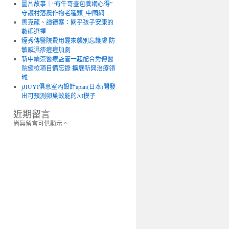
圖片故事｜“有牛哥查包養網心得”
守護村落農作物老種類_中國網
馬克龍、譚德塞：關乎孩子安康的
數碼選擇
煙秀傳醫院費用霾來襲別忘護膚 防
敏感濕疹痘痘加劇
新中續簽醫療監管一起配合秀傳醫
院健檢項目備忘錄 擴展新興治療領
域
jJIUYI俱意室內設計apan(日本)開發
出可預測卵巢效能的AI模子
近期留言
尚無留言可供顯示。