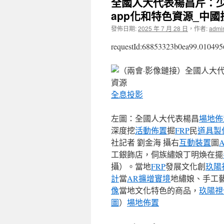
全國人大代表楊昌芹：少
app化和特色資源_中
發佈日期:
2025 年 7 月 28 日
，
作者:
admi
requestId:68853323b0ea99.010495
全息投影
左圖：全國人大代表楊昌
場地佈
深度挖
活動佈置
掘
FRP
民
道具製
社記者 劉金海 攝右
互動裝置
圖
工銀飾店，侗族繡娘丁明煥在擺
攝）。當地
FRP
發展文化創
玖陽
計
當
AR擴增實境
地繡娘、手工
像
當地文化特色的商品，
玖陽視
圖
）
場地佈置