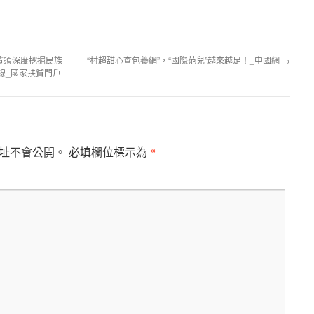
貧須深度挖掘民族
“村超甜心查包養網”，“國際范兒”越來越足！_中國網
→
在線_國家扶貧門戶
*
址不會公開。
必填欄位標示為