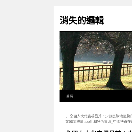
跳
至
消失的邏輯
主
要
內
容
首頁
←
全國人大代表楊昌芹：少數民族地區脫
文08靠設計app化和特色資源_中國扶貧