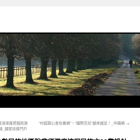
貧須深度挖掘民族
“村超甜心查包養網”，“國際范兒”越來越足！_中國網
→
在線_國家扶貧門戶