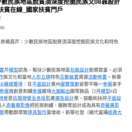
數民族地區脫貧須深度挖掘民族文08靠設計
國扶貧在線_國家扶貧門戶
n
60.
置
芹
模型
認為，幫扶少數民族地區
包裝設計
脫貧致富，必須
作
族文化和當地
人形立牌
特色
互動裝置
資源
活動佈置
。新華
AR擴增實境
：在
平面設計
貴州
展覽策劃
省黎平縣一
參展
家手
參展
放創意刺繡
參展
銀項
大圖輸出
圈等飾品（2月
模型
6日
視覺
意
玖陽視覺
全息投影
產
廣告設計
業，鼓勵和扶持
平面設
藝人
奇藝果影像
把民族刺繡、銀飾等設計成為具有
奇藝果影
覺
帶動群眾致
道具製作
富增收。新華社發（楊代富攝
經典大