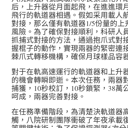
后，上升器從月面起飛，在進進環
飛行的軌道器相遇。假如采用載人
對接，那么僅有軌道器1/5份量的
風險。為了確保對接順利，科研人
抓捕式對接的方法，通過抱爪式對
握棍子的動作，實現兩器的緊密連
棘爪式轉移機構，確保月球樣品容
對于在軌高速運行的軌道器和上升
的機會轉瞬即逝。本次任務，兩器對
捕獲，10秒校訂，10秒鎖緊，38
呵成，兩器完善對接。
在任務準備階段，為清楚決軌道器
觸，八院研制團隊衝破了年夜承載