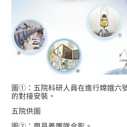
圖①：五院科研人員在進行嫦娥六
的對接安裝。
五院供圖
圖②：周昌義團隊合影。