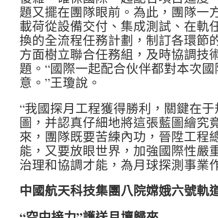
題又擺在團隊眼前。為此，團隊一
載荷從設備交付、集成測試、在軌
換的全流程任務計劃，制訂各環節
方面樹立聯合任務組，及時協調技
題。“國際一起配合伙伴都對本次國
意。”王瓊說。
“我國探月工程獲得勝利，關鍵在于
圖，并認真仔細地將這張藍圖繪究竟
來，團隊既要苦練內功，晉陞工程
能，又要放眼世界，加強國際性嚴
治理和協調才能，為月球探測事業
中國航天科技集團八院嫦娥六號軌
“空中接力”護送月壤歸來