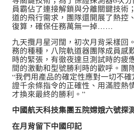
等關鍵技術；為了保證探測器6次分
員霸佔了連接解鎖與分離關鍵技術
道的飛行需求，團隊還開展了熱控
復算，確保任務萬無一掉……
九天攬月星河闊，初次月背采樣回
務的種種，八院軌道器團隊成員感
時的緊張，有徹夜達旦測試時的疲
間的激動和型號勝利時的歡呼。團
“我們用產品的確定性應對一切不確
證千余條指令的正確性、用滿腔熱
才換來最終的勝利。”
中國航天科技集團五院嫦娥六號探
在月背留下中國印記