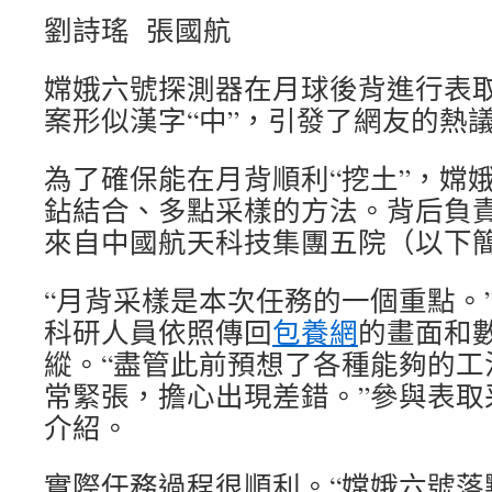
劉詩瑤 張國航
嫦娥六號探測器在月球後背進行表
案形似漢字“中”，引發了網友的熱
為了確保能在月背順利“挖土”，嫦
鉆結合、多點采樣的方法。背后負
來自中國航天科技集團五院（以下簡
“月背采樣是本次任務的一個重點。
科研人員依照傳回
包養網
的畫面和
縱。“盡管此前預想了各種能夠的工
常緊張，擔心出現差錯。”參與表取
介紹。
實際任務過程很順利。“嫦娥六號落