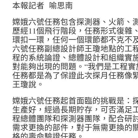
本報記者 喻思南
嫦娥六號任務包含探測器、火箭、
歷經11個飛行階段，任務形式復雜
環扣一環，任何一個環節都不克不
六號任務副總設計師王瓊地點的工
程的系統論證、總體設計和組織實
對能夠出現的問題。“我們是工程實
任務都是為了保證此次探月任務像緊
王瓊說。
嫦娥六號任務起首面臨的挑戰是：
生產好，經過長期貯存，可否滿足
程總體團隊和探測器團隊，配合研
需求更換的部件，對于無需更換的
格的壽命驗證任務。