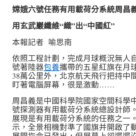
嫦娥六號任務有用載荷分系統周昌
用玄武巖纖維“織”出“中國紅”
本報記者 喻思南
依照工程計劃，完成月球概況無人
號著陸器
包養
攜帶的五星紅旗在月
38萬公里外，北京航天飛行把持中
盯著電腦屏幕，很是激動……
周昌義是中國科學院國家空間科學
號探測器有用載荷分系統總設計師
展現是有用載荷分系統的任務之一
示，全景相機對準了國旗并開啟了
展開指令已發出，但屏幕上卻遲遲