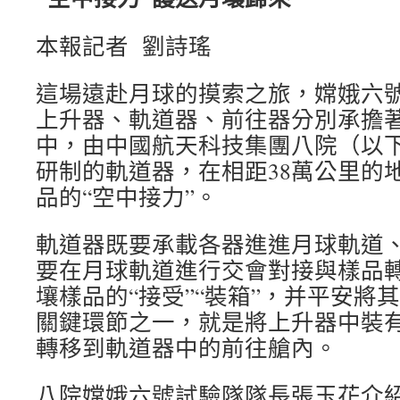
本報記者 劉詩瑤
這場遠赴月球的摸索之旅，嫦娥六
上升器、軌道器、前往器分別承擔
中，由中國航天科技集團八院（以下
研制的軌道器，在相距38萬公里的
品的“空中接力”。
軌道器既要承載各器進進月球軌道
要在月球軌道進行交會對接與樣品
壤樣品的“接受”“裝箱”，并平安將
關鍵環節之一，就是將上升器中裝
轉移到軌道器中的前往艙內。
八院嫦娥六號試驗隊隊長張玉花介