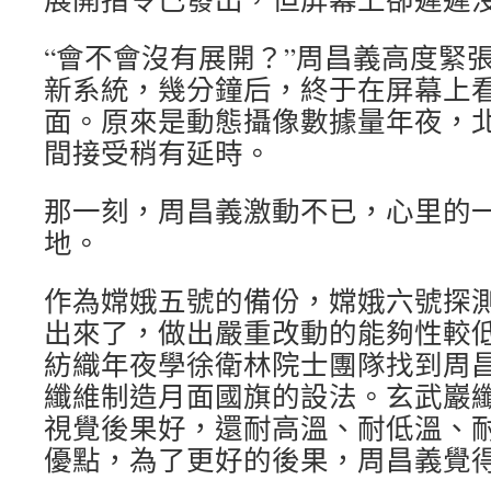
“會不會沒有展開？”周昌義高度緊
新系統，幾分鐘后，終于在屏幕上
面。原來是動態攝像數據量年夜，
間接受稍有延時。
那一刻，周昌義激動不已，心里的
地。
作為嫦娥五號的備份，嫦娥六號探測器
出來了，做出嚴重改動的能夠性較低。
紡織年夜學徐衛林院士團隊找到周
纖維制造月面國旗的設法。玄武巖
視覺後果好，還耐高溫、耐低溫、
優點，為了更好的後果，周昌義覺