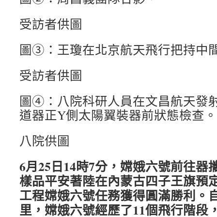
受訪者供圖
圖③：王瓊在北京航天飛行把持中
受訪者供圖
圖④：八院科研人員在文昌航天發
道器正Y側太陽翼裝器前狀態檢查。
八院供圖
6月25日14時7分，嫦娥六號前往
樣品平安著陸在內蒙古四子王旗預
工程嫦娥六號任務獲得圓滿勝利。自
里，嫦娥六號經歷了11個飛行階段