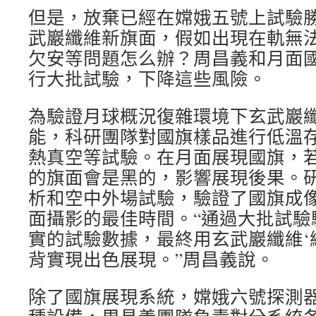
但是，放棄已經在嫦娥五號上試驗
武巖纖維新旗面，假如出現在軌無
欠安等問題怎么辦？周昌義和月面
行大批試驗，下降這些風險。
為驗證月球概況復雜環境下玄武巖
能，科研團隊對國旗樣品進行低溫
熱真空等試驗。在月面展現國旗，
的旗面會是黑的，影響展現後果。
析和空中外場試驗，驗證了國旗成
面攝影的最佳時間。“通過大批試驗
實的試驗數據，最終用玄武巖纖維‘織
背實現出色展現。”周昌義說。
除了國旗展現系統，嫦娥六號探測器