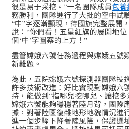
很是易于采挖。”一名團隊成員
包養
務勝利，團隊進行了大批的空中試
“中”字逐漸顯現，待國旗完整展開
說：“你們看！五星紅旗的展開地位
個‘中’字圖案的上方！”
盡管嫦娥六號任務過程與嫦娥五號
新難題。
為此，五院嫦娥六號探測器團隊投
許多技術改進：好比實現對嫦娥六
持，能做到“指哪兒挖哪兒、讓挖多
嫦娥六號能夠穩穩著陸月背，團隊
據，對著陸區復雜地形地貌情況進
進一個步驟下降著陸風險，保證選