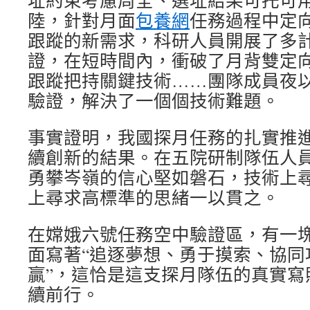
址約束考慮周全、選址結果可托可
陸，針對月面
包養網
任務過程中定
跟蹤的新需求，科研人員開展了多
證，在短時間內，衝破了月背雙定
跟蹤把持關鍵技術……團隊成員夜
驗證，解決了一個個技術難題。
事實證明，我國探月任務的扎實推
續創新的結果。在五院研制隊伍人
勇攀岑嶺的信心堅如磐石，技術上
上尋求高標準的思緒一以貫之。
在嫦娥六號任務空中驗證區，有一
面寫著“追逐夢想、勇于摸索、協同
贏”，這恰是這支探月隊伍的真實寫
續前行。