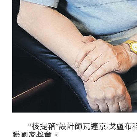
“核提箱”設計師瓦連京·戈盧布
聯國家獎章。