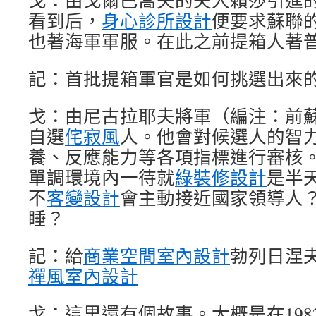
戈：由戈爾巴喬夫的夫人賴莎引進
看到后，
身心診所設計
便要求蘇聯
也著海軍軍服。在此之前提箱人著
記：首批提箱軍官是如何挑選出來
戈：由尼古拉耶夫將軍（編注：前
自選
侘寂風
人。他會對候選人的智
養、反應能力等各項指標進行審核
單調環境內一待就
綠裝修設計
是半
不
客變設計
會主動接近國家領導人
睡？
記：給
商業空間室內設計
勃列日涅
禪風室內設計
戈：這里還有個故事。大概是在198