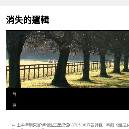
跳
至
消失的邏輯
主
要
內
容
首
頁
←
上半年廣東實現地區生產總值68725.08靠設計視
粵劇《最是