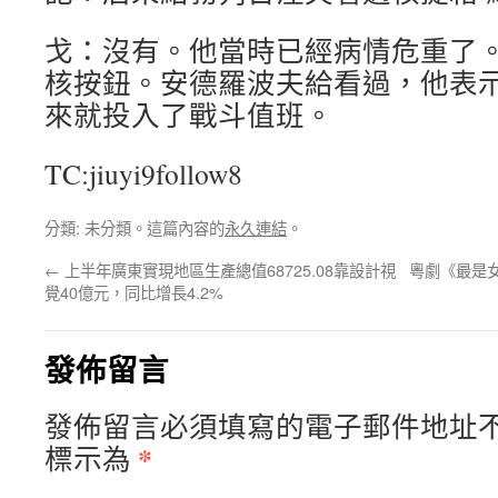
戈：沒有。他當時已經病情危重了
核按鈕。安德羅波夫給看過，他表
來就投入了戰斗值班。
TC:jiuyi9follow8
分類: 未分類。這篇內容的
永久連結
。
←
上半年廣東實現地區生產總值68725.08靠設計視
粵劇《最是
覺40億元，同比增長4.2%
發佈留言
發佈留言必須填寫的電子郵件地址
*
標示為