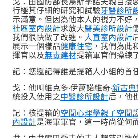
戈：由國防部長烏斯季諾夫親自接
行極其仔細的研究和試驗
牙醫診所
示滿意。但因為他本人的視力不好
社區室內設計
求放大
醫美診所設計
我們很快做了改進。
大直室內設計
展示一個樣品
健康住宅
，我們為此和
揮官以及
無毒建材
提箱軍官們操練
記：您還記得誰是提箱人小組的首
戈：他叫維克多·伊萬諾維奇·
新古典
統投入使用之
中醫診所設計
后，他
記：核提箱的
空間心理學
親子空間
內設計
是海軍軍官，這一時尚從何