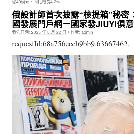
覺40億元，同比增長4.2%
俄設計師首次披露“核提箱”秘密
國發展門戶網－國家發JIUYI俱
發佈日期:
2025 年 8 月 22 日
，
作者:
admin
requestId:68a756eccb9bb9.63667462.