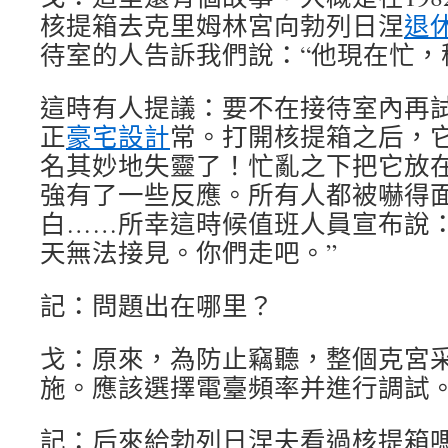
核提箱去克里姆林宮向勃列日涅
退
待室的人告訴我們說：“他現在忙，
這時有人提議：要不在接待室內再
正
豪宅設計
常。打開核提箱之后，
名其妙地失靈了！忙亂之下把它放
強有了一些反應。所有人都被嚇得
白……所幸這時候值班人員宣布說：
天無法接見。你們走吧。”
記：問題出在哪里？
戈：原來，為防止竊聽，整個克宮
施。應該選擇電臺頻率并進行調試
記：后來給勃列日涅夫看過核提箱