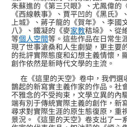
朱蘇進的《第三只眼》、尤鳳偉的
《西線軼事》、賈平凹的《黑氏》
上城》、蔣子龍的《賀年》、李國
八》、鐵凝的《麥
家教
秸垛》、從
等
個人空間
等。這些作品在日常生
現了世事滄桑和人生劇變，更主要
的批評實際態度和幻想主義情懷，
創作依然是新時代文學的主流。
在《這里的天空》卷中，我們選
鵲起的新寫實主義作家的作品。社
不雅念的不受拘束，文學立異的內
端有別于傳統實際主義的創作，新
尋求對實際生涯的原生態復原，重
景況。《這里的天空》卷支出了一