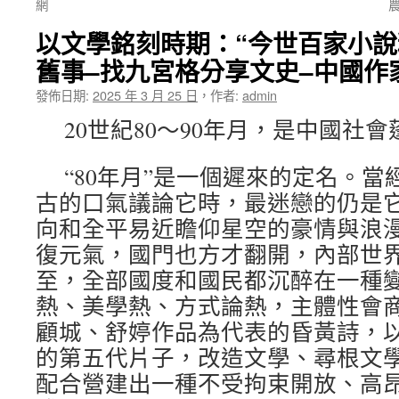
網
以文學銘刻時期：“今世百家小說
舊事–找九宮格分享文史–中國作
發佈日期:
2025 年 3 月 25 日
，
作者:
admin
20世紀80～90年月，是中國社
“80年月”是一個遲來的定名。
古的口氣議論它時，最迷戀的仍是
向和全平易近瞻仰星空的豪情與浪
復元氣，國門也方才翻開，內部世
至，全部國度和國民都沉醉在一種
熱、美學熱、方式論熱，主體性會
顧城、舒婷作品為代表的昏黃詩，
的第五代片子，改造文學、尋根文
配合營建出一種不受拘束開放、高