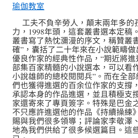
瑜伽教室
工夫不負辛勞人，顛末兩年多的
力，1998年頭，這套叢書選本定稿
叢書寫了熱忱瀰漫的序文，稱贊叢書
確”，囊括了二十年來在小說範疇做
優良作家的經典性作品，“期近將進
部集百家精髓的小說選本，可以看
小說雄師的總校閱閱兵”。而在全部
們也獲得進選的百余位作家的支撐
承認本身的作品進選，並且積極支
家還寄來了專頁簽字。特殊是巴金
不只應許進選他的作品《持續操練
賜與我們很多領導；評論家李敬澤
地為我們供給了很多候選篇目。這