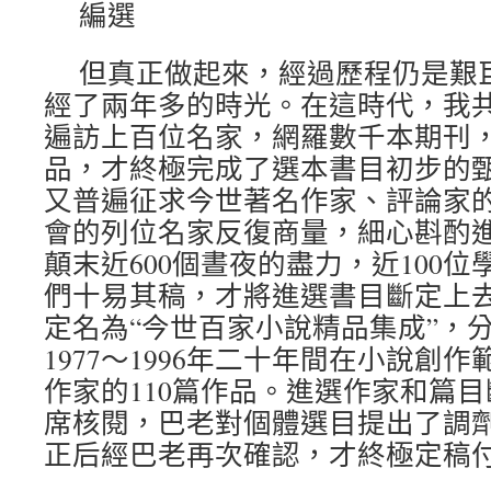
編選
但真正做起來，經過歷程仍是艱
經了兩年多的時光。在這時代，我
遍訪上百位名家，網羅數千本期刊
品，才終極完成了選本書目初步的
又普遍征求今世著名作家、評論家
會的列位名家反復商量，細心斟酌
顛末近600個晝夜的盡力，近100
們十易其稿，才將進選書目斷定上
定名為“今世百家小說精品集成”，
1977～1996年二十年間在小說創作
作家的110篇作品。進選作家和篇
席核閱，巴老對個體選目提出了調
正后經巴老再次確認，才終極定稿