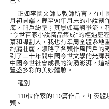
已。
正如李國文師長教師所言，在中國
月初開端，截至90年月末的小說創
海，門戶紛呈；其景如萬舸爭流，花
“今世百家小說精品集成”的經過歷
纂和謀劃人，我也有幸周全體系地
絢麗壯麗，領略了各類作風門戶的
到了二十年間中國今世文學的光輝
中國今世社會成長的洶湧澎湃，這
豐盛多彩的美妙體驗。
種別
110位作家的110篇作品，年夜
類。