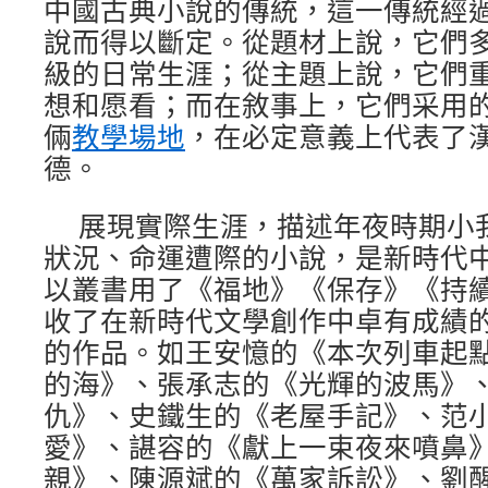
中國古典小說的傳統，這一傳統經
說而得以斷定。從題材上說，它們
級的日常生涯；從主題上說，它們
想和愿看；而在敘事上，它們采用
倆
教學場地
，在必定意義上代表了
德。
展現實際生涯，描述年夜時期小
狀況、命運遭際的小說，是新時代
以叢書用了《福地》《保存》《持
收了在新時代文學創作中卓有成績
的作品。如王安憶的《本次列車起
的海》、張承志的《光輝的波馬》
仇》、史鐵生的《老屋手記》、范
愛》、諶容的《獻上一束夜來噴鼻
親》、陳源斌的《萬家訴訟》、劉