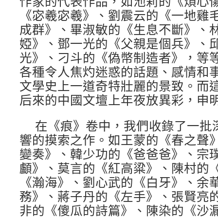
作家的代表作品，如池莉的《煩心
《宓羲宓羲》、劉震云的《一地雞
成群》、畢淑敏的《生息不斷》、
婭》、鄧一光的《父親是個兵》、
光》、刁斗的《偽幣制造者》，等
各種令人焦灼迷惑的話題、感情和
文學史上一道奇特壯麗的景致。而
后來的中國文壇上年夜放異彩，申
在《痕》卷中，我們收錄了一批
響的摸索之作。如王蒙的《春之聲
變奏》、韓少功的《爸爸爸》、宗
顱》、莫言的《紅高粱》、陳村的
《瀚海》、劉心武的《白牙》、余
務》、蔣子丹的《左手》、張賢亮
非的《傻瓜的詩篇》、陳染的《沙漏