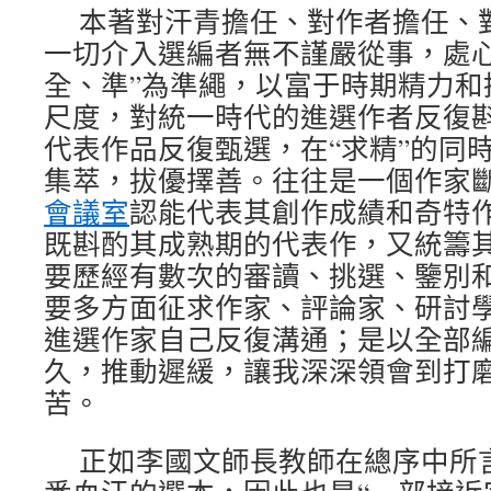
本著對汗青擔任、對作者擔任、
一切介入選編者無不謹嚴從事，處心
全、準”為準繩，以富于時期精力和
尺度，對統一時代的進選作者反復
代表作品反復甄選，在“求精”的同時
集萃，拔優擇善。往往是一個作家
會議室
認能代表其創作成績和奇特
既斟酌其成熟期的代表作，又統籌
要歷經有數次的審讀、挑選、鑒別
要多方面征求作家、評論家、研討
進選作家自己反復溝通；是以全部
久，推動遲緩，讓我深深領會到打
苦。
正如李國文師長教師在總序中所