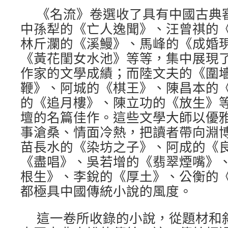
《名流》卷選收了具有中國古典
中孫犁的《亡人逸聞》、汪曾祺的
林斤瀾的《溪鰻》、馬峰的《成婚
《黃花閨女水池》等等，集中展現
作家的文學成績；而陸文夫的《圍
鞭》、阿城的《棋王》、陳昌本的
的《追月樓》、陳立功的《放生》
壇的名篇佳作。這些文學大師以優
事滄桑、情面冷熱，把讀者帶向淵
苗長水的《染坊之子》、阿成的《
《盡唱》、吳若增的《翡翠煙嘴》
根生》、李銳的《厚土》、公衡的
都極具中國傳統小說的風度。
這一卷所收錄的小說，從題材和