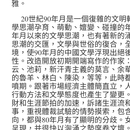
雅。
20世紀90年月是一個復雜的文
學思潮孕育、萌動、嬗變、碰撞的年
年月以來的文學思潮，也有著新的
思潮的交匯，文學與世俗的復合，
境，使90年月的中國文學浮現出絕
性。改造開放初期開端寫作的作家
云、池莉，新汗青主義的莫言、余
的魯羊、林白、陳染，等等，此時
噴期。跟著市場經濟主體簡直立，
行動方法和文學態度也產生了變更
財和生涯節拍的加速，訴諸生涯流
事，重視體裁試驗的情勢摸索，包
向，都與80年月有了顯明的分歧。
呈現，并很快以洶涌之勢席卷文壇