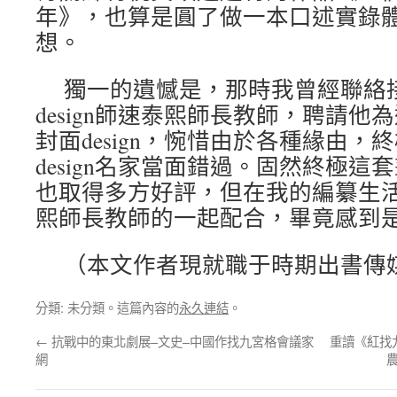
年》，也算是圓了做一本口述實錄
想。
獨一的遺憾是，那時我曾經聯絡
design師速泰熙師長教師，聘請
封面design，惋惜由於各種緣由
design名家當面錯過。固然終極這套叢
也取得多方好評，但在我的編纂生
熙師長教師的一起配合，畢竟感到
（本文作者現就職于時期出書傳
分類: 未分類。這篇內容的
永久連結
。
←
抗戰中的東北劇展–文史–中國作找九宮格會議家
重讀《紅找
網