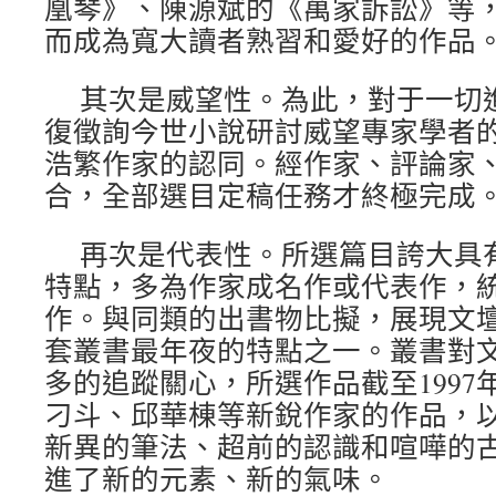
凰琴》、陳源斌的《萬家訴訟》等
而成為寬大讀者熟習和愛好的作品
其次是威望性。為此，對于一切
復徵詢今世小說研討威望專家學者
浩繁作家的認同。經作家、評論家
合，全部選目定稿任務才終極完成
再次是代表性。所選篇目誇大具
特點，多為作家成名作或代表作，
作。與同類的出書物比擬，展現文
套叢書最年夜的特點之一。叢書對
多的追蹤關心，所選作品截至1997
刁斗、邱華棟等新銳作家的作品，
新異的筆法、超前的認識和喧嘩的
進了新的元素、新的氣味。