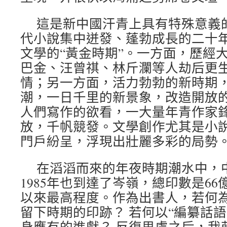
這是新中國汗青上具有特殊意義
代小說集中迸發、蓬勃成長的二十
文學的“黃金時期”。一方面，歷經
巴金、汪曾祺、林斤瀾等人劫后更
情；另一方面，活力勃勃的新時期
潮，一日千里的新景象，改造開放
人們寫作的欲看，一大量年青作家
放，千帆競發。文學創作尤其是小
門戶紛呈，浮現出壯麗多彩的局勢
在滔滔而來的年夜時期潮水中，
1985年也到達了岑嶺，總印數是6
以來最高程度。作為出書人，若何
留下時期的印跡？ 若何以“編纂話
身應有的進獻？ 反復思慮之后，我