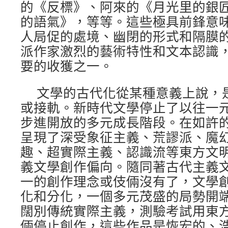
的《反標》、阿來的《月光里的銀
的語氣》，等等。這些極具前鋒意
人局促的處境、幽閉的形式和隔膜
派作家激烈的藝術特性和文本認識
要的收獲之一。
文學的古代化從某種意義上說，
或接軌。新時代文學停止了以往一
步進開放的多元成長階段。在如許
呈現了深受象征主義、荒謬派、魔
趣、超實際主義、認識流等東方文
義文學創作偏向。隨同著古代主義
一的創作理念或伎倆沒有了，文學創
化和分化，一個多元茂盛的局勢開
闊別傳統實際主義，測驗考試用東
倆停止創作，這些作品是恢宏的、