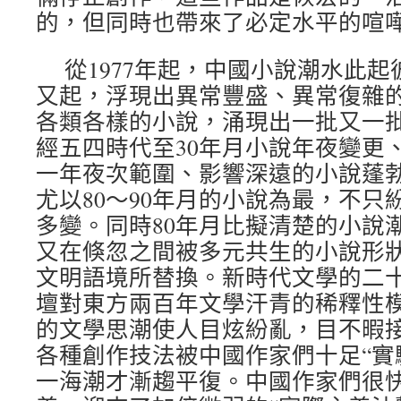
的，但同時也帶來了必定水平的喧
從1977年起，中國小說潮水此
又起，浮現出異常豐盛、異常復雜
各類各樣的小說，涌現出一批又一批
經五四時代至30年月小說年夜變更
一年夜次範圍、影響深遠的小說蓬
尤以80～90年月的小說為最，不只
多變。同時80年月比擬清楚的小說潮
又在倏忽之間被多元共生的小說形
文明語境所替換。新時代文學的二
壇對東方兩百年文學汗青的稀釋性
的文學思潮使人目炫紛亂，目不暇
各種創作技法被中國作家們十足“實
一海潮才漸趨平復。中國作家們很