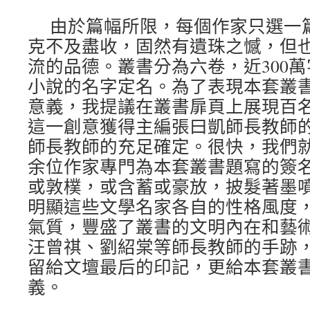
由於篇幅所限，每個作家只選一
克不及盡收，固然有遺珠之憾，但
流的品德。叢書分為六卷，近300
小說的名字定名。為了表現本套叢
意義，我提議在叢書扉頁上展現百
這一創意獲得主編張曰凱師長教師
師長教師的充足確定。很快，我們
余位作家專門為本套叢書題寫的簽
或敦樸，或含蓄或豪放，披髮著墨
明顯這些文學名家各自的性格風度
氣質，豐盛了叢書的文明內在和藝
汪曾祺、劉紹棠等師長教師的手跡
留給文壇最后的印記，更給本套叢
義。