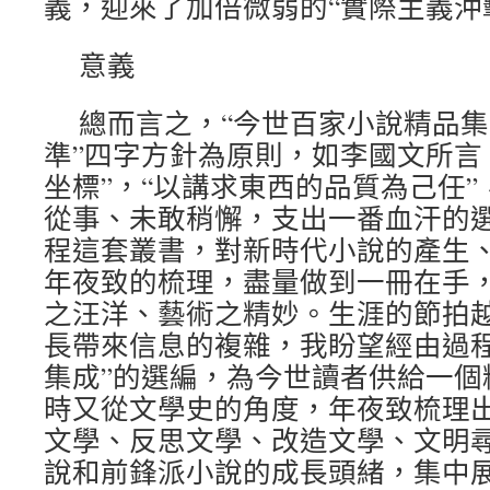
義，迎來了加倍微弱的“實際主義沖
意義
總而言之，“今世百家小說精品集
準”四字方針為原則，如李國文所言
坐標”，“以講求東西的品質為己任”
從事、未敢稍懈，支出一番血汗的選
程這套叢書，對新時代小說的產生
年夜致的梳理，盡量做到一冊在手
之汪洋、藝術之精妙。生涯的節拍
長帶來信息的複雜，我盼望經由過程
集成”的選編，為今世讀者供給一個
時又從文學史的角度，年夜致梳理
文學、反思文學、改造文學、文明
說和前鋒派小說的成長頭緒，集中