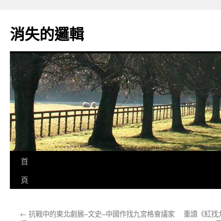
跳
至
消失的邏輯
主
要
內
容
首
頁
←
抗戰中的東北劇展–文史–中國作找九宮格會議家
重讀《紅找