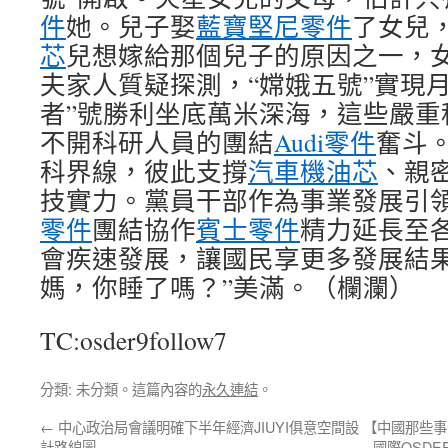
件
她。兒子娶
藍寶堅尼零件
了女兒
芯
兒想嫁給那個兒子的原因之一，
夫家人質疑探測，“嫦娥五號”實現
者”號勝利坐底萬米深海，這些嚴重
不開科研人員的團結
Audi零件
奮斗
科界線，彼此支撐
汽車機油芯
、親
技實力。黨員干部作為事業發展引
零件
團結協作
賓士零件
精力延長至
會疾速發展，讓國民享更多發展結果
媽，你睡了嗎？”美滿。（欄瀾）
TC:osder9follow7
分類: 未分類。這篇內容的
永久連結
。
←
中心政治局會議明確下半年經濟JIUYI俱意空間設
【中國那些事
計路線圖
國際OSD