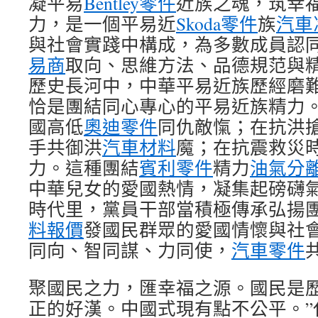
凝平易
Bentley零件
近族之魂，筑幸
力，是一個平易近
Skoda零件
族
汽車
與社會實踐中構成，為多數成員認
易商
取向、思維方法、品德規范與
歷史長河中，中華平易近族歷經磨
恰是團結同心專心的平易近族精力
國高低
奧迪零件
同仇敵愾；在抗洪
手共御洪
汽車材料
魔；在抗震救災
力。這種團結
賓利零件
精力
油氣分
中華兒女的愛國熱情，凝集起磅礴
時代里，黨員干部當積極傳承弘揚
料報價
發國民群眾的愛國情懷與社
同向、智同謀、力同使，
汽車零件
聚國民之力，匯幸福之源。國民是
正的好漢。中國式現有點不公平。”