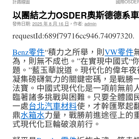
計路線圖
國際OSD
以團結之力OSDER奧斯德德系
發佈日期:
2025 年 8 月 16 日
，
作者:
admin
requestId:689f79716cc946.74097320.
Benz零件
“積力之所舉，則
VW零件
為，則無不成也。”在實現中國式“
題。”藍玉華說道。現代化的偉年夜
凝集磅礴氣力的關鍵密碼，是戰勝
法寶。中國式現代化是一項前無前
臨著諸多挑戰與困難。只要全體國
一處
台北汽車材料
使，才幹匯聚起
鼎
水箱水
力量，戰勝前進途徑上的
式現代化巨輪破浪前行。