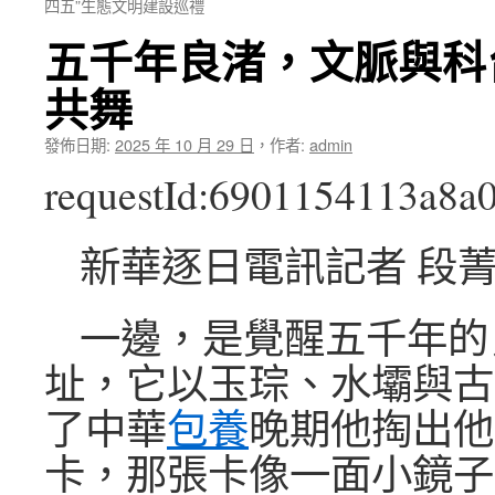
四五”生態文明建設巡禮
五千年良渚，文脈與科
共舞
發佈日期:
2025 年 10 月 29 日
，
作者:
admin
requestId:6901154113a8a
新華逐日電訊記者 段菁
一邊，是覺醒五千年的
址，它以玉琮、水壩與古
了中華
包養
晚期他掏出他
卡，那張卡像一面小鏡子