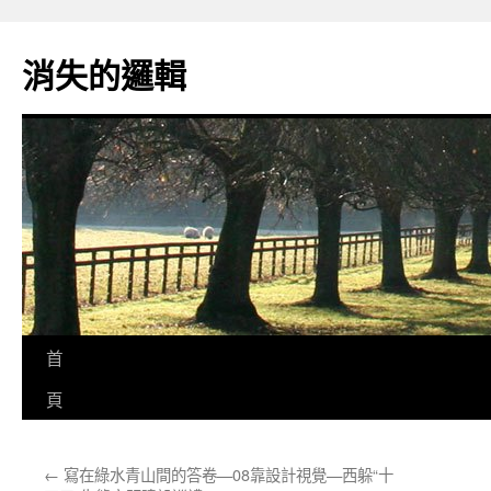
跳
至
消失的邏輯
主
要
內
容
首
頁
←
寫在綠水青山間的答卷—08靠設計視覺—西躲“十