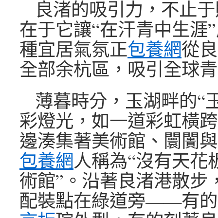
良渚的吸引力，不止于
在于它讓“在汗青中生涯
種宜居氣氛正
包養網
從良
全部余杭區，吸引全球青
薄暮時分，玉湖畔的“
彩燈光，如一道彩虹橫跨
邊湊集著美術館、闤闠與
包養網
人稱為“沒有天花
術館”。沿著良渚港散步，
配裝點在綠道旁——有的