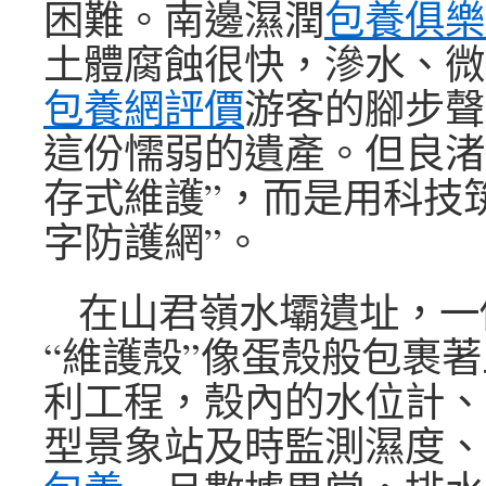
困難。南邊濕潤
包養俱樂
土體腐蝕很快，滲水、微
包養網評價
游客的腳步聲
這份懦弱的遺產。但良渚
存式維護”，而是用科技
字防護網”。
在山君嶺水壩遺址，一
“維護殼”像蛋殼般包裹
利工程，殼內的水位計、
型景象站及時監測濕度、