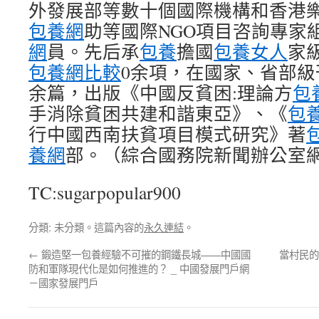
外發展部等數十個國際機構和香港
包養網
助等國際NGO項目咨詢專家
網
員。先后承
包養
擔國
包養女人
家
包養網比較
0余項，在國家、省部級
余篇，出版《中國反貧困:理論方
包
手消除貧困共建和諧東亞》、《
包
行中國西南扶貧項目模式研究》著
包
養網
部。（綜合國務院新聞辦公室
TC:sugarpopular900
分類: 未分類。這篇內容的
永久連結
。
←
鍛造堅一包養經驗不可摧的鋼鐵長城——中國國
當村民的
防和軍隊現代化是如何推進的？ _ 中國發展門戶網
－國家發展門戶