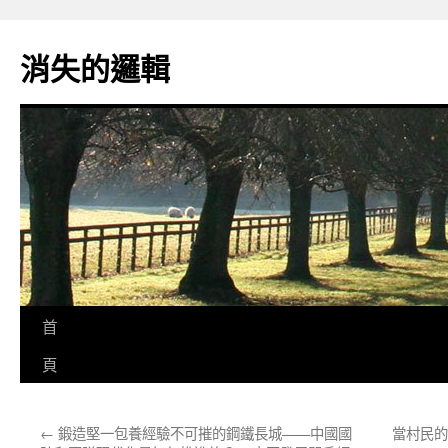
跳
至
消失的邏輯
主
要
內
容
首
頁
←
鍛造堅一包養經驗不可摧的鋼鐵長城——中國國
當村民的