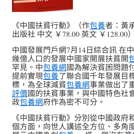
《中國扶貧行動》（作
包養
者：黃
出版社 中文 ￥78.00 英文 ￥128.00
中國發展門戶網7月14日綜合訊 在
幾億人口的發展中國家開展扶貧開
罕見。中
包養網
國為解決貧困問題
提前實現
包養
了聯合國千年發展目
標，為全球減貧
包養網
事業做出了
評價
國的扶貧事業，與中國特色社
政
包養網
府作為密不可分。
《中國扶貧行動》分別從中國政府
個方面，向世人講述全方位、多角