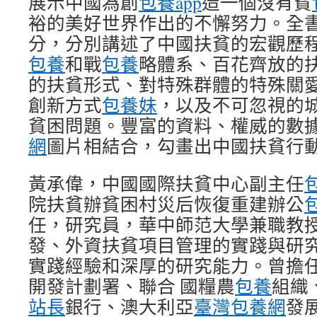
展示中國為創
包養app
造一個沒有貧
裕的美好世界作出的不懈努力。全
分，分別講述了中國扶貧的宏觀歷
包養
和戰
包養
略體系、百花齊放的
的扶貧形式、對特殊群體的特殊關
創新方式
包養妹
，以及不可忽視的
貧困問題。豐富的資料、權威的數
網
圖片相結合，勾畫出中國扶貧行
黃承偉，中國國際扶貧中心副主任
院扶貧辦貧困村災后恢復重建辦公
任，研究員，華中師范大學兼職教
發、外資扶貧項目管理的實踐與研
實踐經驗和深厚的研究能力。曾擔
開發計劃署、聯合 國糧農
包養
組織
站長
銀行、澳大利亞
臺灣包養網
發