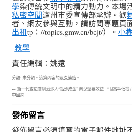
學
染傳統文明中的精力動力。本場
私密空間
瀘州市委宣傳部承辦。歡
者、網友參與互動，請訪問專題頁面
出租
tp：//topics.gmw.cn/bcjt/）。
小
教學
責任編輯：姚遠
分類: 未分類。這篇內容的
永久連結
。
←
新一代查包養網治沙人“點沙成金” 向戈壁要效益_
“眼高手低找
中國網
發佈留言
發佈留言必須填寫的電子郵件地址