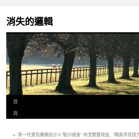
跳
至
消失的邏輯
主
要
內
容
首
頁
←
新一代查包養網治沙人“點沙成金” 向戈壁要效益_
“眼高手低找