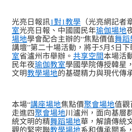
光亮日報訊
1對1教學
（光亮網記者
室
光亮日報、中國國民年
瑜伽場地
場地
學會配合主辦的“焦點價值
舞蹈
講壇”第二十場活動，將于5月5日
室
省瀘州市舉辦。
共享空間
本場活
民年夜
瑜伽教室
學國學院傳授韓星
文明
教學場地
的基礎精力與現代傳
本場“
講座場地
焦點價
聚會場地
值觀
走進四
聚會場地
川瀘州，面向基層
統文明的精
舞蹈場地
華，解讀傳統
觀的緊密聯
教學場地
系和傳承關系