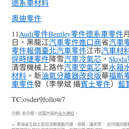
德系車材料
奧迪零件
11
Audi零件
Bentley零件
德系車零件
日，黑龍江
汽車零件進口商
省
汽車
零件報價
臺北汽車零件
江市
汽車材
保時捷零件
降雪
汽車冷氣芯
，
Skod
清雪機械上路作
汽車空氣芯
業
水箱
材料
。新
油氣分離器改良版
華
福斯
車零件
發（李學斌 攝
賓士零件
）
藍
TC:osder9follow7
分類: 未分類。這篇內容的
永久連結
。
←
青海省互助土族自治縣推動月嫂、保姆、護老等
記中國向敘