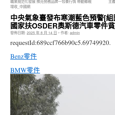
職業規范化發展 擦亮勞務品牌一包養行情 帶動鄉親
主
增收_中國網
中央氣象臺發布寒潮藍色預警[組
國家扶OSDER奧斯德汽車零件
發佈日期:
2025 年 8 月 14 日
，
作者:
admin
requestId:689ccf766b90c5.69749920.
Benz零件
BMW零件