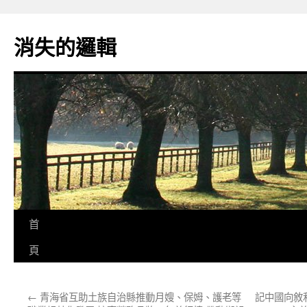
跳
至
消失的邏輯
主
要
內
容
首
頁
←
青海省互助土族自治縣推動月嫂、保姆、護老等
記中國向敘