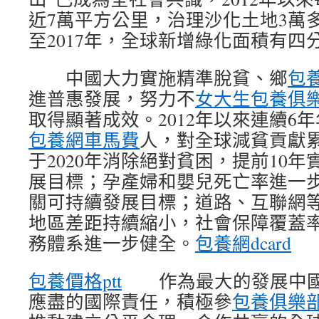
近7萬平方公里，治理沙化土地3萬多
至2017年，全球新增綠化面積有四
中國大力實施精準脫貧、鄉
包
進普惠發展，努力不
女大生包養俱
取得顯著成效。2012年以來連續6年
包養網車馬費
人，對全球減貧貢獻累
于2020年消除絕對貧困，提前10
展目標；孕產婦和嬰兒死亡率進一
關可持續發展目標；道路、互聯網
地區差距持續縮小，社會保障覆蓋
務體系進一步健全。
包養網dcard
包養價格ptt
作為最大的發展中國
應盡的國際責任，積極參
包養俱樂