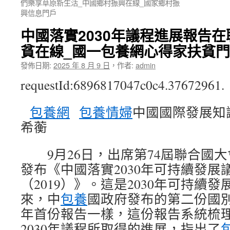
們樂享草原新生活_中國鄉村振興在線_國家鄉村振
興信息門戶
中國落實2030年議程進展報告
貧在線_國一包養網心得家扶貧
發佈日期:
2025 年 8 月 9 日
，
作者:
admin
requestId:6896817047c0c4.37672961.
包養網
包養情婦
中國國際發展知
希蘅
9月26日，出席第74屆聯合國大
發布《中國落實2030年可持續發展
（2019）》。這是2030年可持續
來，中
包養
國政府發布的第二份國別
年首份報告一樣，這份報告系統梳
2030年議程所取得的進展，指出了