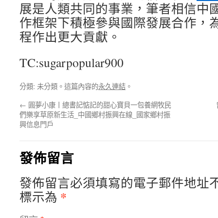
展是人類共同的事業，筆者相信中
作框架下積極參與國際發展合作，為全
程作出更大貢獻。
TC:sugarpopular900
分類: 未分類。這篇內容的
永久連結
。
←
圓夢小康丨總書記惦記的甜心寶貝一包養網牧民
們樂享草原新生活_中國鄉村振興在線_國家鄉村振
興信息門戶
發佈留言
發佈留言必須填寫的電子郵件地址
*
標示為