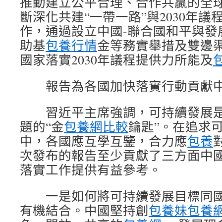
推動建立公平合理、合作共贏的全
斷深化共建“一帶一路”與2030年
作，通過設立中國-聯合國和平與發
助基
包養行情
金等務實舉措及雙邊
國家落實2030年議程提供力所能及
報告為各國加快落實行動貢獻中
習近平主席強調，可持續發展是
題的“金
包養網比較
鑰匙”。在追求
中，各國應互學互鑒，合力應
包養
次發布的報告至少貢獻了三方面中
落實工作提供有益參考。
一是如何將可持續發展目標同國
有機結合。中國堅持創
包養妹
包養