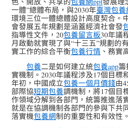
色、開放、共享的
包養網ppt
發展理
一體”總體布局，與2030年
臺灣包養
環境三位一體總體設計高度契合。
會發展五年規劃是涵蓋經濟社會發
指導性文件，20
包養留言板
30年議
月啟動就實現了與“十三五”規劃的
實工作的綜合平衡
包養行情
、務實
包養
二是如何建立統
包養app
籌
實機制。2030年議程涉及17個目標和
年初，中國成立
包養一個月價錢
由
部際協
短期包養
調機制，將17個目
作領域分解到各部門，統籌推進落
就是在協調機制各部門的參與下共
落實機
包養網
制的重要性和有效性