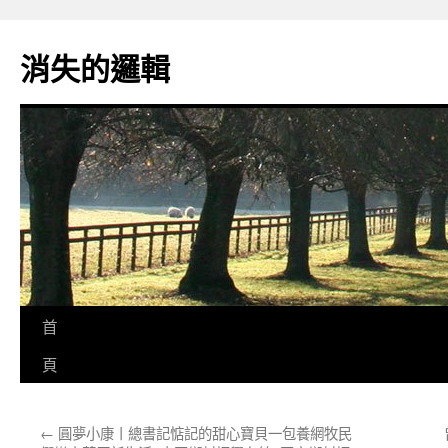
跳
至
消失的邏輯
主
要
內
容
首
頁
←
圓夢小康丨總書記惦記的甜心寶貝一包養網牧民