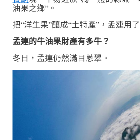
油果之鄉”。
把“洋生果”釀成“土特產”，孟連用
孟連的牛油果財產有多牛？
冬日，孟連仍然滿目蔥翠。