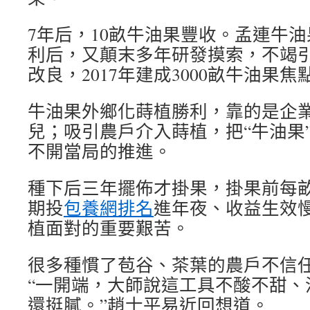
7年后，10畝牛油果豐收。孟連牛
利后，又顛末多年研發摸索，不竭
改良，2017年建成3000畝牛油果
牛油果外鄉化蒔植勝利，靠的是企
兒；吸引農戶介入蒔植，把“牛油果”
不開當局的推進。
種下后三年擺佈才掛果，掛果前每畝
期投
包養網排名
進年夜、收益生效
植面對的重要艱苦。
很多種慣了苞谷、茶葉的農戶不信
“一開端，大師說這工具不酸不甜、
還挺膩。”趙士平易近回想道。