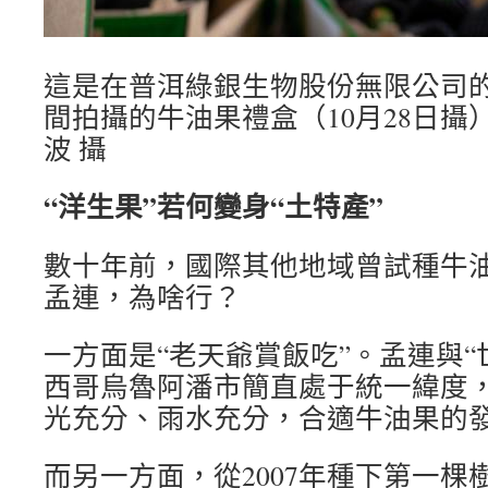
這是在普洱綠銀生物股份無限公司
間拍攝的牛油果禮盒（10月28日攝
波 攝
“洋生果”若何變身“土特產”
數十年前，國際其他地域曾試種牛
孟連，為啥行？
一方面是“老天爺賞飯吃”。孟連與“
西哥烏魯阿潘市簡直處于統一緯度
光充分、雨水充分，合適牛油果的
而另一方面，從2007年種下第一棵