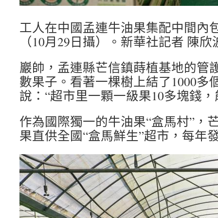
工人在中國孟連牛油果集配中間內
（10月29日攝）。新華社記者 陳欣
巖帥，孟連縣芒信鎮蒔植基地的管
數果子。看著一棵樹上結了1000多
說：“超市里一顆一級果10多塊錢，
作為國際獨一的牛油果“盒馬村”，
果直供全國“盒馬鮮生”超市，每年發