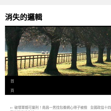
跳
至
消失的邏輯
主
要
內
容
首
頁
←
破壞軍婚可量刑！南昌一男找包養網心得子被檢
全國政協十四