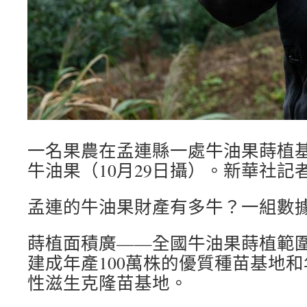
一名果農在孟連縣一處牛油果蒔植
牛油果（10月29日攝）。新華社記者
孟連的牛油果財產有多牛？一組數
蒔植面積廣——全國牛油果蒔植範
建成年產100萬株的優質種苗基地和
性滋生克隆苗基地。