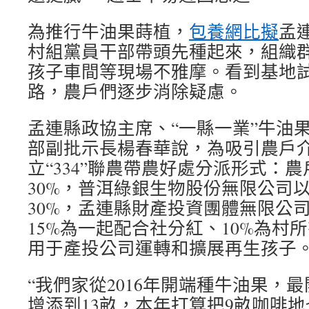
為推行牛油果蒔植，
包養網比擬
孟
村組黨員干部帶頭先種起來，組織
孩子車間等現場不雅摩。看到基地
路，農戶們逐步消除疑慮。
孟連縣政協主席、“一縣一業”牛油
部副批示長楊春華說，為吸引農戶
立“334”聯農帶農好處分派形式：
30%，普洱綠銀生物股份無限公司
30%，孟連縣財產投資團體無限公司
15%為一起配合社分紅、10%為村
用于產投公司運轉和擴展再生孩子
“我們家從2016年開端種牛油果，
增添到13畝，本年打算把9畝咖啡地