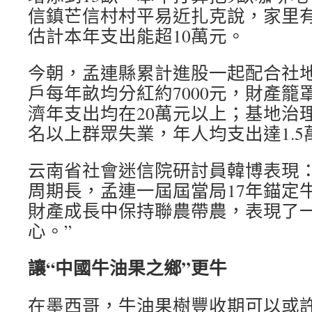
信鎮芒信村村平易近扎克說，家里有
估計本年支出能超10萬元。
今朝，孟連縣累計進股一起配合社地
戶每年畝均分紅約7000元，財產籠
濟年支出均在20萬元以上；基地治理
名以上群眾失業，年人均支出達1.5
云南省社會迷信院研討員韓博表現：
周期長，孟連一屆屆當局17年錨定
財產成長中保持聯農帶農，表現了
心。”
讓“中國牛油果之鄉”更牛
在墨西哥，牛油果樹豐收期可以或許