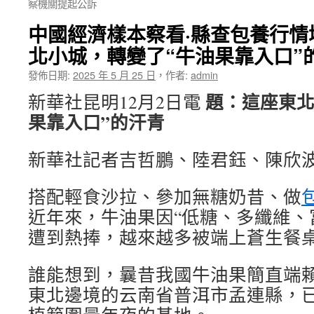
察機關提起公訴
中國經濟樣本察看·縣查包養行情
北小城，轉變了“牛油果靠入口”
發佈日期:
2025 年 5 月 25 日
，
作者:
admin
題：這座東北
新華社昆明12月2日電
果靠入口”的汗青
新華社記者吉哲鵬、陸君鈺、陳欣
搭配輕食沙拉、參加無糖奶昔、做
近年來，牛油果因“低糖、多纖維、
遭到熱捧，越來越多被端上蒼生餐
誰能想到，曩昔我國牛油果簡直端
東北邊境的云南省普洱市孟連縣，