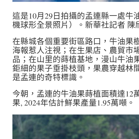
這是10月29日拍攝的孟連縣一處牛
機球形全景照片）。新華社記者 陳欣
在縣城各個重要街區路口，牛油果
海報惹人注視；在生果店、農貿市
品；在山里的蒔植基地，漫山牛油
鉅細的果子垂掛枝頭，果農穿越林
是孟連的奇特標識。
今朝，孟連的牛油果蒔植面積達12萬
果, 2024年估計鮮果產量1.95萬噸。