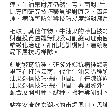
連，牛油果財產仍然年青，面對“生
比專門研究技巧職員絕對匱乏，實
理、病蟲害防治等技巧尺度絕對滯
相較于其他作物，牛油果的蒔植技
財產投資團體無限公司副總司理秦
精緻化治理，細化培訓機制，連續
局下層技巧梯隊。
針對繁育新種、研發外鄉抗病種類等
里正在打造云南古代化牛油果劣種繁
油果迷信技巧研討中間副主任陳從
油果迷信技巧研討中間，與國際外
配合展開引種、試種、擴種等研討
站在安康飲食潮水的市場風口，孟連