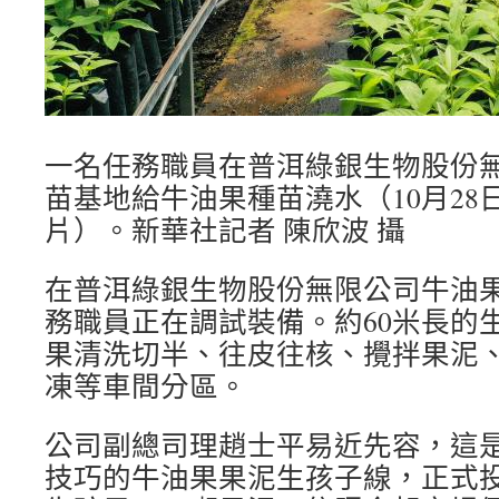
一名任務職員在普洱綠銀生物股份
苗基地給牛油果種苗澆水（10月28
片）。新華社記者 陳欣波 攝
在普洱綠銀生物股份無限公司牛油
務職員正在調試裝備。約60米長的
果清洗切半、往皮往核、攪拌果泥
凍等車間分區。
公司副總司理趙士平易近先容，這是
技巧的牛油果果泥生孩子線，正式