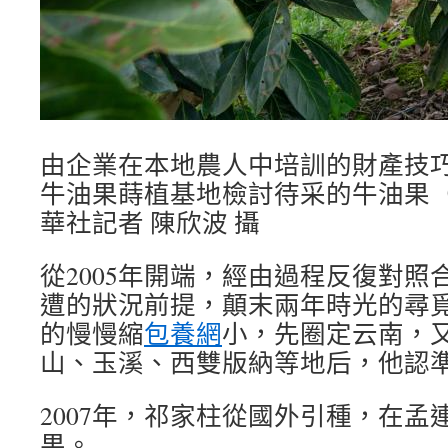
由企業在本地農人中培訓的財產技
牛油果蒔植基地檢討待采的牛油果（1
華社記者 陳欣波 攝
從2005年開端，經由過程反復對照
遭的狀況前提，顛末兩年時光的尋
的慢慢縮
包養網
小，先圈定云南，
山、玉溪、西雙版納等地后，他認
2007年，祁家柱從國外引種，在孟
果。