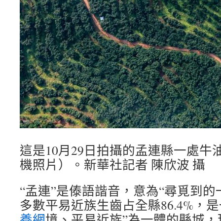
這是10月29日拍攝的孟連縣一處牛
機照片）。新華社記者 陳欣波 攝
“孟連”是傣語諧音，意為“尋覓到的
多數平易近族生齒占全縣86.4%，
養網
境、平易近族”為一體的縣城，