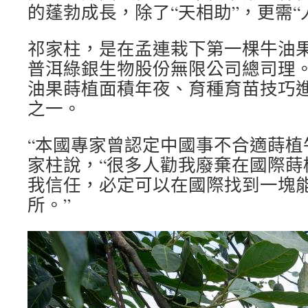
的蓬勃成長，除了“天相助”，更需“
祁家柱，是在孟連栽下第一棵牛油
普洱綠銀生物股份無限公司總司理
油果蒔植面積年夜、育種育苗技巧
之一。
“本國專家曾認定中國事不合適蒔植
家柱說，“很多人勸我廢棄在國際蒔
我信任，必定可以在國際找到一塊
所。”