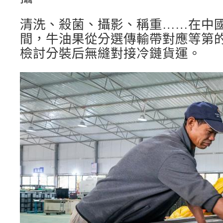
清洗、殺菌、攝影、稱重……在中
間，牛油果從分選傳輸帶對應等第
檢討分裝后無縫對接冷鏈貨運。