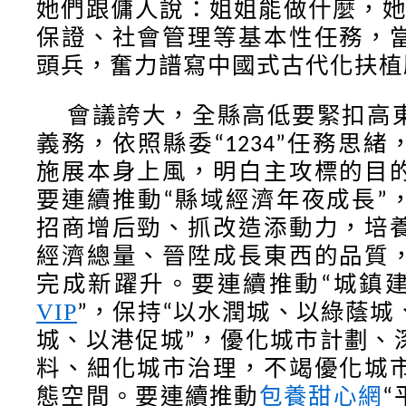
她們跟傭人說：姐姐能做什麼，她
保證、社會管理等基本性任務，
頭兵
，奮力譜寫中國式古代化扶植
會議誇大，
全縣高低要緊扣高
義務，依照縣委
任務思緒
“1234”
施展本身上風，明白主攻標的目
要連續推動
縣域經濟年夜成長
“
”
招商增后勁、抓改造添動力，培
經濟總量、晉陞成長東西的品質
完成新躍升。要連續推動
城鎮
“
VIP
，保持
以水潤城、以綠蔭城
”
“
城、以港促城
，優化城市計劃、
”
料、細化城市治理，不竭優化城
態空間。要連續推動
包養甜心網
“