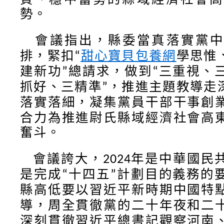
勢。
會議指出，
縣委當真落實黨
排，緊扣
學思惟
“
甜心寶貝包養網
建新功
總請求，做到
三重視、
”
“
抓好、三精準
，推進主題教導走
”
落實落細
，凝集黨員干部干事創
合力為推進尉氏縣域經濟社會高
奮斗。
會議誇大，
年是中華國民
2024
是完成
十四五
計劃目的義務的
“
”
縣高低要
以習近平新時期中國特
導，周全貫徹黨的二十年夜和二
深刻貫徹習近平總書記觀察河南