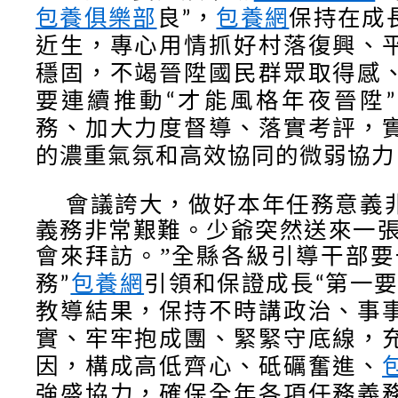
包養俱樂部
良
，
包養網
保持在成
”
近生，專心用情抓好村落復興、
穩固，不竭晉陞國民群眾取得感
要連續推動
才能風格年夜晉陞
“
”
務、加大力度督導、落實考評，
的濃重氣氛和高效協同的微弱協力
會議誇大，做好本年任務意義
義務非常艱難。少爺突然送來一張
會來拜訪。”全縣各級引導干部
要
務
引領和保證成長
第一
”
包養網
“
教導結果，保持不時講政治、事
實、牢牢抱成團、緊緊守底線，
因，構成高低齊心、砥礪奮進、
強盛協力，確保全年各項任務義