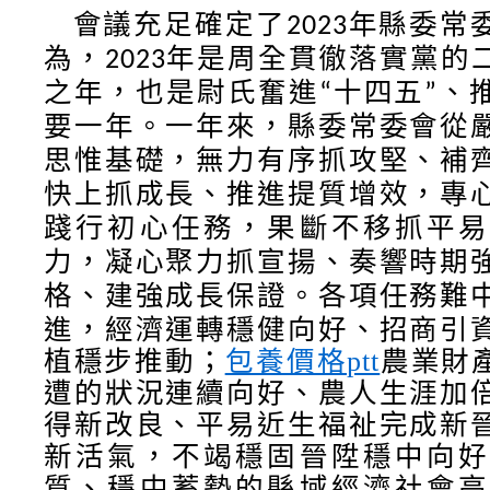
會議
充足確定了
年縣委常
2023
為，
年是周全貫徹落實黨的
2023
之年，也是尉氏奮進
十四五
、
“
”
要一年。一年來，縣委常委會從
思惟基礎，無力有序抓攻堅、補
快上抓成長、推進提質增效，專
踐行初心任務，果斷不移抓平易
力，凝心聚力抓宣揚、奏響時期
格、建強成長保證
。各項任務難
進，經濟運轉穩健向好、招商引
植穩步推動；
包養價格ptt
農業財
遭的狀況連續向好、農人生涯加
得新改良、平易近生福祉完成新
新活氣，不竭穩固晉陞穩中向
質、穩中蓄勢的縣域經濟社會高