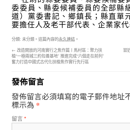
委委員、縣委候補委員的全部縣
道）黨委書記、鄉鎮長；縣直單
要擔任人及老干部代表、企業家代
分類: 未分類。這篇內容的
永久連結
。
←
改造開放的河南實行之焦作篇丨馬村區：聚力扶
習
植“一極兩城三約包養基地” 推進完成“六個走在前列”
奮力打造中國式古代化扶植焦作實行先行區
發佈留言
發佈留言必須填寫的電子郵件地址
*
標示為
留言
*