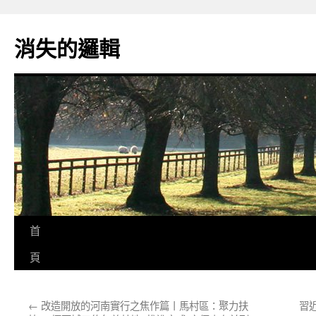
跳
至
消失的邏輯
主
要
內
容
首
頁
←
改造開放的河南實行之焦作篇丨馬村區：聚力扶
習