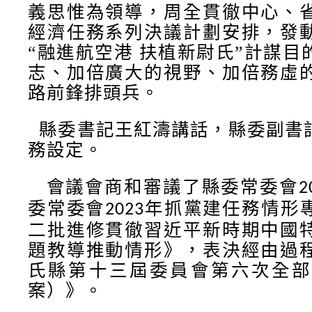
義思惟為領導，周全貫徹中心、
經濟任務系列決議計劃安排，發
“融進航空港 扶植新尉氏”計謀
志、加倍廣大的視野、加倍務虛
路前鋒排頭兵。
縣委書記
王紅濤
講話，縣委副書
務設定。
會議會商和審議了縣委常委會
2
委常委會
年抓黨建任務情形
2023
二批進修貫徹習近平新時期中國
題教導推動情形》，表決經由過
氏縣第十三屆委員會第六次全部
案）》。