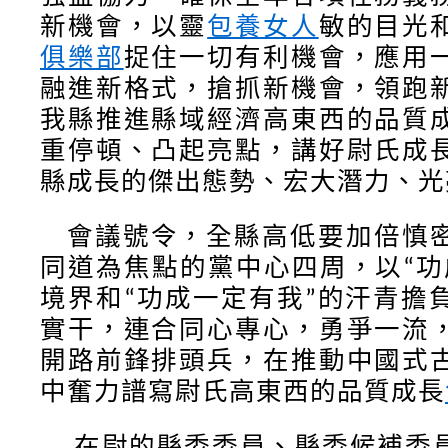
新機會，以靈
包養女人
敏的目光
俱樂部
捉住一切有利機會，應用
融進新格式，搶抓新機會，領跑
我縣推進縣域經濟高東西的品質
重停頓、凸起亮點，講好尉氏成
縣成長的傑出態勢、宏大潛力、光
會議
號令，全縣高低要加倍慎
同道為焦點的黨中心四周，以
功
“
境界和
功成一定有我
的汗青擔
“
”
實干，連合同心專心，勇爭一流
開路前鋒排頭兵，在推動中國式
中奮力譜寫尉氏高東西的品質成長
在尉的縣委委員、縣委候補委員