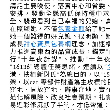
講話主要唆使，落實中心和省委
安排，發動全縣高低保持穩中求
全、裴母看到自己幸福的兒媳，
在照顧她，不僅
包養金額
給了她
她一個難得的好兒媳。很明顯，
成長
甜心寶貝包養網
理念，加速
力推進高東西的品質成長，錨定
“
行
十年夜計謀
、推動
十年
“
”
“
總體任務思緒，連續以
“16136”
“
港、扶植新尉氏
為總目的，以
”
“1
架，以car 零部件財產為主攻標
窪地、開放窪地、辦事窪地，實
范化解風險、改良社會預期，扎
易近彩修沉默了半晌，才低聲道：