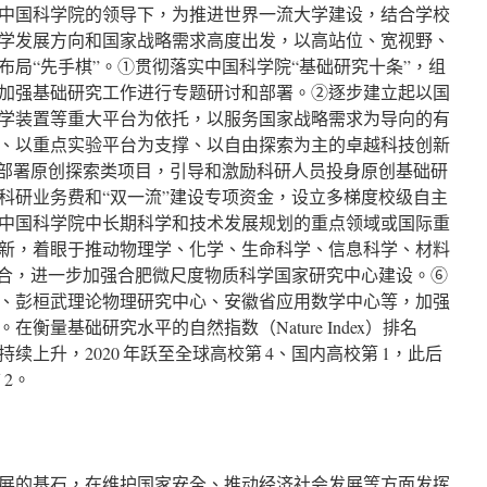
中国科学院的领导下，为推进世界一流大学建设，结合学校
学发展方向和国家战略需求高度出发，以高站位、宽视野、
布局“先手棋”。①贯彻落实中国科学院“基础研究十条”，组
加强基础研究工作进行专题研讨和部署。②逐步建立起以国
学装置等重大平台为依托，以服务国家战略需求为导向的有
、以重点实验平台为支撑、以自由探索为主的卓越科技创新
，部署原创探索类项目，引导和激励科研人员投身原创基础研
科研业务费和“双一流”建设专项资金，设立多梯度校级自主
中国科学院中长期科学和技术发展规划的重点领域或国际重
新，着眼于推动物理学、化学、生命科学、信息科学、材料
叉融合，进一步加强合肥微尺度物质科学国家研究中心建设。⑥
、彭桓武理论物理研究中心、安徽省应用数学中心等，加强
衡量基础研究水平的自然指数（Nature Index）排名
上升，2020 年跃至全球高校第 4、国内高校第 1，此后
 2。
展的基石，在维护国家安全、推动经济社会发展等方面发挥