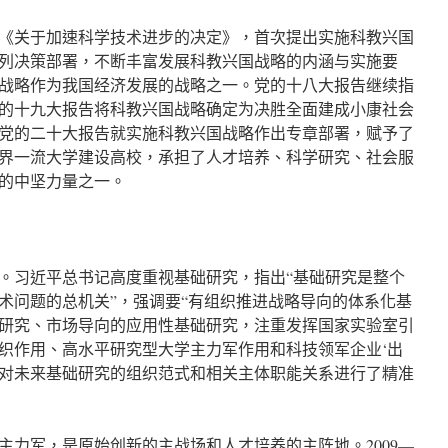
颁布《关于加速科学技术进步的决定》，首次提出实施科教兴国
列决策部署，不断丰富发展科教兴国战略的内涵与实施要
战略作为我国经济发展的战略之一。党的十八大报告继续指
的十九大报告将科教兴国战略确定为决胜全面建成小康社会
党的二十大报告就实施科教兴国战略作出专章部署，赋予了
界一流大学建设高校，承担了人才培养、科学研究、社会服
的中坚力量之一。
。习近平总书记高度重视基础研究，指出“基础研究是整个
术问题的总机关”，强调要“有组织推进战略导向的体系化基
研究、市场导向的应用性基础研究，注重发挥国家实验室引
织作用、高水平研究型大学主力军作用和科技领军企业‘出
”。这对未来基础研究的组织范式和相关主体职能关系进行了精准
主力军，是原始创新的主战场和人才培养的主阵地。2009—