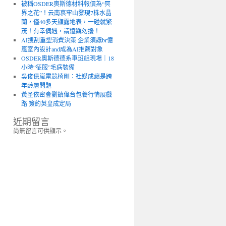
被稱OSDER奧斯德材料報價為“冥
界之花”！云南哀牢山發現7株水晶
蘭，僅40多天顯露地表，一碰就繁
茂！有幸偶遇，請遠觀勿擾！
AI搜刮重塑消費決策 企業須讓br億
嵐室內設計and成為AI推薦對象
OSDER奧斯德德系車班組現場｜18
小時“征服”毛病裝備
吳俊億嵐電競椅剛：社媒成癮是跨
年齡層問題
黃圣依密會劉鎮偉台包養行情展戲
路 簽約英皇成定局
近期留言
尚無留言可供顯示。