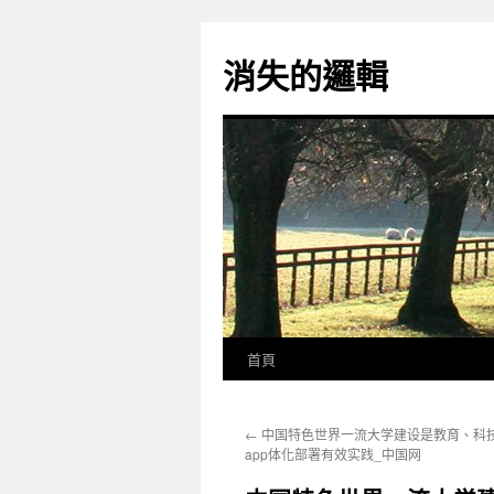
跳
至
消失的邏輯
主
要
內
容
首頁
←
中国特色世界一流大学建设是教育、科
app体化部署有效实践_中国网