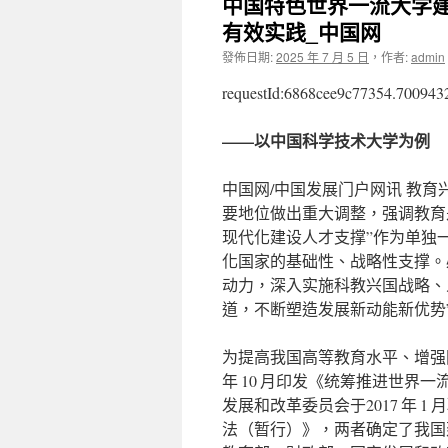
中国特色世界一流大学建
有效实践_中国网
發佈日期:
2025 年 7 月 5 日
，
作者:
admin
requestId:6868cee9c77354.700943
——以中国科学技术大学为例
中国网/中国发展门户网讯 教
要地位做出重大调整，强调教育
现代化建设人才支撑”作为单独
化国家的基础性、战略性支撑。
动力，深入实施科教兴国战略、
道，不断塑造发展新动能新优势
为提高我国高等教育水平、增强国
年 10 月印发《统筹推进世界
发展和改革委员会于2017 年
法（暂行）》，两者确定了我国建设