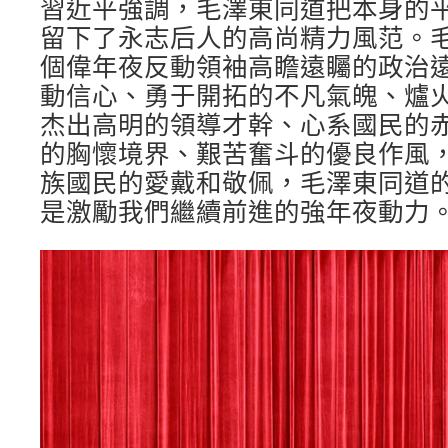
習近平強調，毛澤東同道把本身的
留下了永志后人的高尚精力風范。
個偉年夜反動領袖高瞻遠矚的政治
動信心、勇于開拓的不凡氣魄、爐
杰出高明的領導才幹、心系國民的
的胸懷境界、艱苦奮斗的優良作風
族國民的愛戴和敬佩，毛澤東同道
是激勵我們繼續前進的強年夜動力