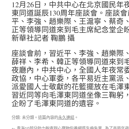
12月26日，中共中心在北京國民年
東同道誕辰130周年座談會。座談
平、李強、趙樂際、王滬寧、蔡奇
正等領導同道來到毛主席紀念堂企
新華社記者 鞠鵬 攝
座談會前，習近平、李強、趙樂際
薛祥、李希、韓正等領導同道來到
夜廳內，中共中心，全國人年夜常
政協，中心軍委，各平易近主黨派
派愛國人士敬獻的花籃擺放在毛澤
習近同等向毛澤東同道坐像三鞠躬
企盼了毛澤東同道的遺容。
分類: 未分類。這篇內容的
永久連結
。
←
青海10部分助力脫查甜心寶物包養網貧生齒失業
為了高原年夜