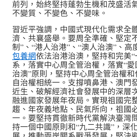
前列，始終堅持蓬勃生機和茂盛活
不變質、不變色、不變味。
習近平強調，中國式現代化需求全
濟、共襄盛舉。要周全準確、堅定不
制”、“港人治港”、“澳人治澳”、
包養網
依法治港治澳，堅持和完美“
系，落實中心周全管治權，落實“愛
治澳”原則，堅持中心周全管治權和
自治權相統一。支撐噴鼻港、澳門
近生、破解經濟社會發展中的深層
融進國家發展年夜局。實現祖國完
趨、年夜義地點、民氣所向，祖國
一。要堅持貫徹新時代黨解決臺灣
持一個中國原則和“九二共識”，深
展，推動兩岸關系戰爭發展，堅決