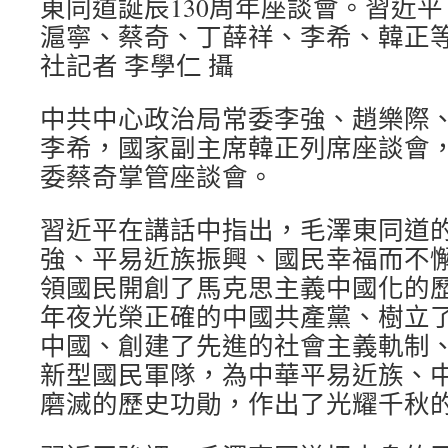
東同道誕辰130周年座談會。習近
滬寧、蔡奇、丁薛祥、李希、韓正
社記者 李學仁 攝
中共中心政治局常委李強、趙樂際
李希，國家副主席韓正列席座談會
委蔡奇掌管座談會。
習近平在講話中指出，毛澤東同道
強、平易近族振興、國民幸福而不
領國民開創了馬克思主義中國化的
年夜光榮正確的中國共產黨、樹立
中國、創建了先進的社會主義軌制
新型國民軍隊，為中華平易近族、
磨滅的歷史功勛，作出了光耀千秋