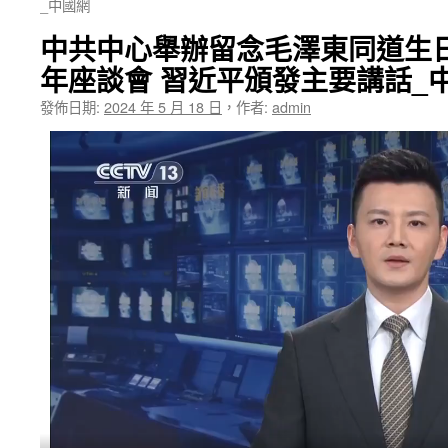
_中國網
中共中心舉辦留念毛澤東同道生日
年座談會 習近平頒發主要講話_
發佈日期:
2024 年 5 月 18 日
，
作者:
admin