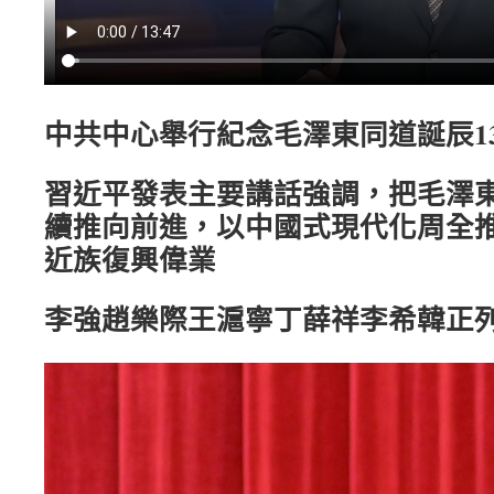
中共中心舉行紀念毛澤東同道誕辰1
習近平發表主要講話強調，把毛澤
續推向前進，以中國式現代化周全
近族復興偉業
李強趙樂際王滬寧丁薛祥李希韓正