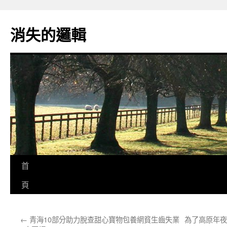
跳
至
消失的邏輯
主
要
內
容
首
頁
←
青海10部分助力脫查甜心寶物包養網貧生齒失業
為了高原年夜