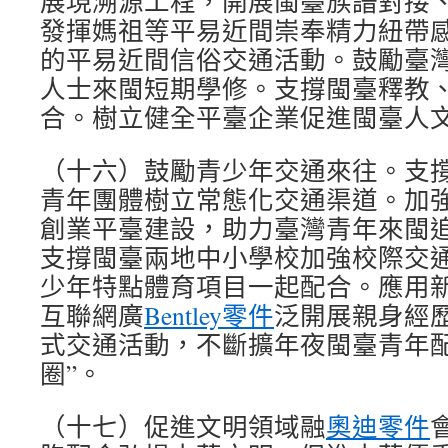
展現溯源工程，開展閩臺族譜對接
發揮媽祖等平易近間崇奉精力紐帶
的平易近間信俗交通活動。鼓勵臺
人士來閩短期學修。支撐閩臺釋教
合。樹立健全平臺企業促進閩臺人
（十六）鼓勵青少年交通來往。支
青年團體樹立常態化交通渠道。加
創業平臺建設，助力臺灣青年來閩
支撐閩臺兩地中小學校加強校際交
少年特點體育項目一起配合。應用
互聯網廣
Bentley零件
泛開展親身經
式交通活動，不斷擴年夜閩臺青年配
圈”。
（十七）促進文明領域融
奧迪零件