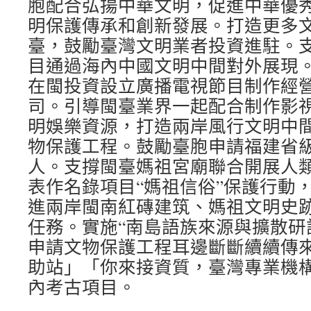
胞配合弘揚中華文明，促進中華優
明保護傳承和創新發展。打造更多
臺，鼓勵臺灣文明業者投資進駐。
目通過海內中國文明中間對外展現
在閩投資設立廣播電視節目制作經
司。引導閩臺業界一起配合制作影
明娛樂資源，打造兩岸風行文明中
物保護工程。鼓勵臺胞申請福建省
人。支撐閩臺媽祖宮廟聯合開展人
表作名錄項目“媽祖信俗”保護行動
進兩岸閩南紅磚建筑、媽祖文明史
任務。實施“南島語族來源與擴散研
申請文物保護工程耳邊斷斷續續傳
助站」「你來接資質，臺灣專業機
內考古項目。