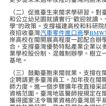
（二）促進臺生來閩求學研習。對
和公立幼兒園就讀實行“歡迎就讀、
學”的政策。支撐福建高校和科研院
夜招收臺灣
汽車零件進口商
學
BMW
岸高校在閩開展高程度一起配合辦
合，支撐臺灣優勢特點產業企業以
業學校股份制、混雜制辦學。樹立
基地。
（三）鼓勵臺胞來閩就業。支撐在
企聘請更多臺灣員工。加年夜在閩
師力度。進一個步驟擴年夜直接采
資格范圍。臺灣地區醫師按規定在
獲得國家法令職業資格的臺灣居平