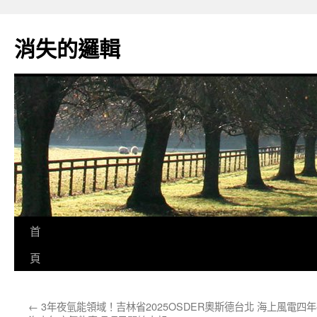
跳
至
消失的邏輯
主
要
內
容
首
頁
←
3年夜氫能領域！吉林省2025OSDER奧斯德台北
海上風電四年