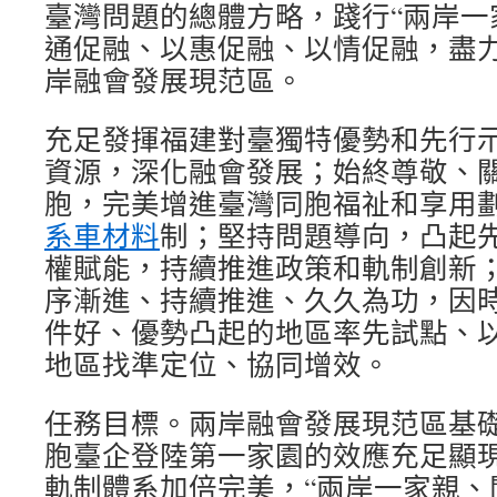
臺灣問題的總體方略，踐行“兩岸一
通促融、以惠促融、以情促融，盡
岸融會發展現范區。
充足發揮福建對臺獨特優勢和先行
資源，深化融會發展；始終尊敬、
胞，完美增進臺灣同胞福祉和享用
系車材料
制；堅持問題導向，凸起
權賦能，持續推進政策和軌制創新
序漸進、持續推進、久久為功，因
件好、優勢凸起的地區率先試點、
地區找準定位、協同增效。
任務目標。兩岸融會發展現范區基
胞臺企登陸第一家園的效應充足顯
軌制體系加倍完美，“兩岸一家親、