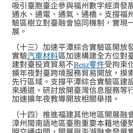
吸引臺胞臺企參與福州數字經濟發
通水、通電、通氣、通橋。支撐福
驗區樹立對臺融會協同機制，實現
展。
（十三）加速平潭綜合實驗區開放
實驗
汽車材料
區加速構建全方位對
建對臺投資貿易不
Benz零件
受拘束
擴年夜對臺跨境服務貿易開放，摸
先行區域。支撐平潭綜合實驗區建
來通道。研討放開臺灣信息服務等
加速擴年夜教導開放相關舉措。
（十四）推進福建其他地區開展融
漳州閩南語地區臺胞重要本籍地優
明交通中間，開展與澎湖融會發展