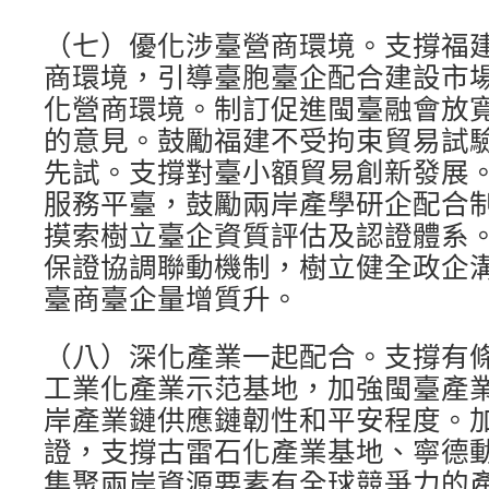
（七）優化涉臺營商環境。支撐福
商環境，引導臺胞臺企配合建設市
化營商環境。制訂促進閩臺融會放
的意見。鼓勵福建不受拘束貿易試
先試。支撐對臺小額貿易創新發展
服務平臺，鼓勵兩岸產學研企配合
摸索樹立臺企資質評估及認證體系
保證協調聯動機制，樹立健全政企
臺商臺企量增質升。
（八）深化產業一起配合。支撐有
工業化產業示范基地，加強閩臺產
岸產業鏈供應鏈韌性和平安程度。
證，支撐古雷石化產業基地、寧德
集聚兩岸資源要素有全球競爭力的