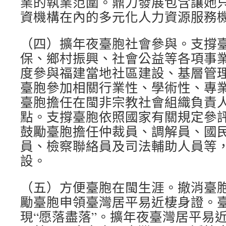
業的執業范圍。鼎力發展包含讓她
資機構在內的多元化人力資源服務
（四）擴年夜臺胞社會參與。支撐
保、鄉村振興、社會公益等各項事
度參與福建當地社區建設、基層管
臺胞參加相關行業性、學術性、專
臺胞擔任在閩非宗教社會組織負責
點。支撐臺胞依照國家有關規定參
鼓勵臺胞擔任仲裁員、調解員、國
員、檢察聯絡員及司法輔助人員等
設。
（五）方便臺胞在閩生涯。撤消臺
勵臺胞申領臺灣居平易近棲身證。
現“愿落盡落”。擴年夜臺灣居平易