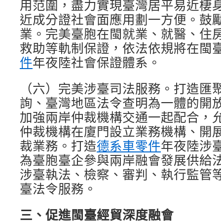
用范圍，盡力實現臺灣居平易近棲
近成分證社會面應用劃一方便。鼓
業。完美臺胞在閩就業、就醫、住
救助等軌制保證，依法依規將在閩
件
年夜陸社會保證體系。
（六）完美涉臺司法服務。打造匯
詢、臺灣地區法令查明為一體的開
加強兩岸仲裁機構交通一起配合，
仲裁機構在廈門設立業務機構、開
裁業務。打造
德系車零件
年夜陸涉
為臺胞臺企參與兩岸融會發展供給
涉臺執法、檢察、審判、執行監管
臺法令服務。
三、促進閩臺經貿深度融會