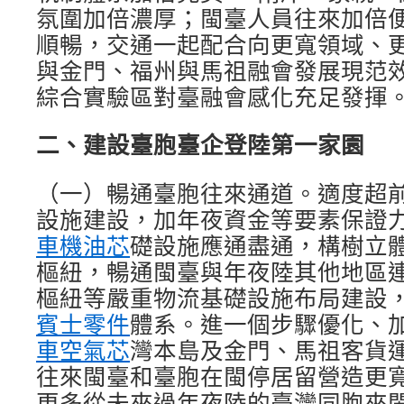
氛圍加倍濃厚；閩臺人員往來加倍
順暢，交通一起配合向更寬領域、
與金門、福州與馬祖融會發展現范
綜合實驗區對臺融會感化充足發揮
二、建設臺胞臺企登陸第一家園
（一）暢通臺胞往來通道。適度超
設施建設，加年夜資金等要素保證
車機油芯
礎設施應通盡通，構樹立
樞紐，暢通閩臺與年夜陸其他地區
樞紐等嚴重物流基礎設施布局建設
賓士零件
體系。進一個步驟優化、
車空氣芯
灣本島及金門、馬祖客貨
往來閩臺和臺胞在閩停居留營造更
更多從未來過年夜陸的臺灣同胞來