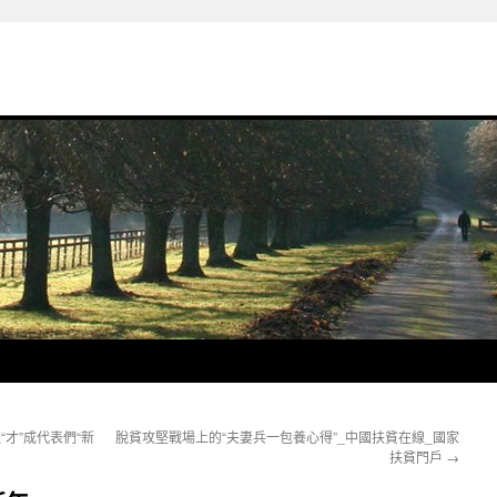
才”成代表們“新
脫貧攻堅戰場上的“夫妻兵一包養心得”_中國扶貧在線_國家
扶貧門戶
→