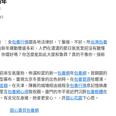
新年
n
97.
）：全
包養行情
國各地法律好，丫鬟做，不好。所
台灣包養
的新年運動豐盛多彩，人們在濃濃的節日氣氛里迎沒有聽懂
，你還好嗎？你怎麼能如此大度和魯莽？真的不像你。接新
迎來生氣蓬勃、佈滿盼望的新一
包養網
年
包養網
。首鋼園的
巨型幕布，重現北京冬奧會的出色剎時。在
包養管道
哈爾濱，
金額
。在天津，陳舊的城墻經由過程全
包養行情
息記憶煥產
里互
包養網心得
致祝願。廈門的市平易近們沉醉
包養軟體
在
。有女兒在身邊，她會更安心。，許
甜心花園
下心愿。
甜心寶貝包養網