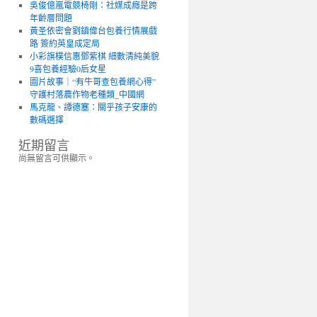
吳俊億嵐電競椅剛：社媒成癮是跨
年齡層問題
黃圣依密會劉鎮偉台包養行情展戲
路 簽約英皇成定局
小彩旗樸信惠鄧紫棋 細數清純美貌
9喜包養經驗0后女星
圖片故事｜“有牛哥查包養網心得”
守護村落農作物老種類_中國網
馬克龍、譚德塞：關乎孩子安康的
數碼選擇
近期留言
尚無留言可供顯示。