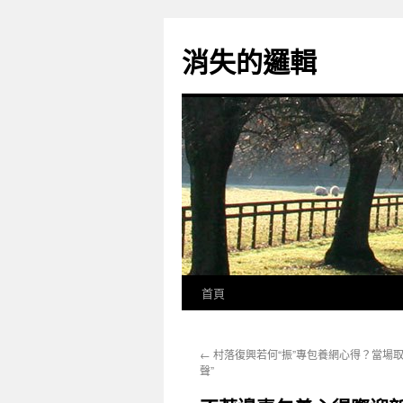
跳
至
消失的邏輯
主
要
內
容
首頁
←
村落復興若何“振”專包養網心得？當場取“
聲”