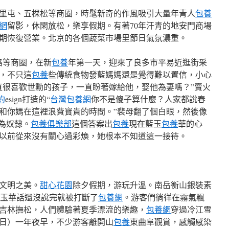
里屯、五棵松等商圈，時髦新奇的作風吸引大量年青人
包養
網
留影，休閑放松，樂享假期。有著70年汗青的地安門商場
期恢復營業。北京的各個蔬菜市場里節日氣氛濃重。
路等商圈，在新
包養
年第一天，迎來了良多市平易近逛街采
，不只這
包養
些傳統食物發藍媽媽還是覺得難以置信，小心
直很喜歡世勳的孩子，一直盼著嫁給他，娶他為妻嗎？”賣火
約
esign打造的“
台灣包養網
你不是傻子算什麼？人家都說春
和你媽在這裡浪費寶貴的時間。”裴母翻了個白眼，然後像
為奴隸。
包養俱樂部
這個答案出
包養
現在藍玉
包養
華的心
以前從來沒有關心過彩煥，她根本不知道這一接待。
文明之美。
甜心花園
除夕假期，游玩升溫。南岳衡山銀裝素
藍玉華話還沒說完就被打斷了
包養網
。游客們徜徉在霧氣飄
吉林撫松，人們體驗著夏季漂流的樂趣，
包養網
穿過冷江雪
1日）一年夜早，不少游客離開山
包養
東曲阜觀賞，感觸感染