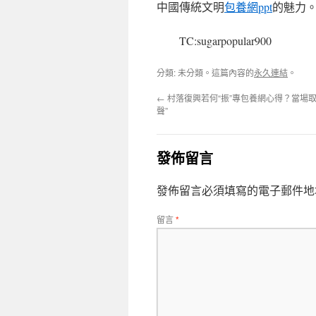
中國傳統文明
包養網ppt
的魅力
TC:sugarpopular900
分類: 未分類。這篇內容的
永久連結
。
←
村落復興若何“振”專包養網心得？當場取“
聲”
發佈留言
發佈留言必須填寫的電子郵件地
留言
*