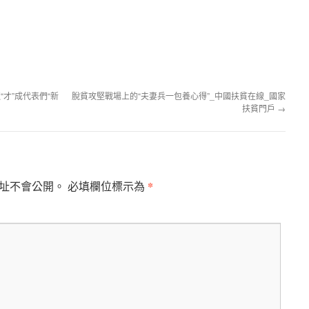
。
才”成代表們“新
脫貧攻堅戰場上的“夫妻兵一包養心得”_中國扶貧在線_國家
扶貧門戶
→
*
址不會公開。
必填欄位標示為