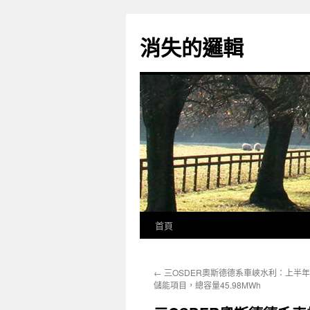
跳
至
消失的邏輯
主
要
內
容
首頁
←
三OSDER奧斯德德系車峽水利：上半年
儲能項目，總容量45.98MWh