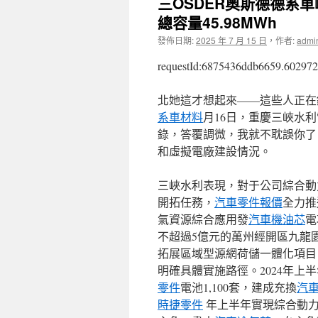
三OSDER奧斯德德系
總容量45.98MWh
發佈日期:
2025 年 7 月 15 日
，
作者:
admi
requestId:6875436ddb6659.602972
北她這才想起來——這些人正在
系車材料
月16日，重慶三峽水
錄，答覆調微，我就不耽誤你了
和虛擬電廠建設情況。
三峽水利表現，對于公司綜合動
開拓任務，
汽車零件報價
全力推
氣資源綜合應用發
汽車機油芯
電
不超過5億元的萬州經開區九龍
拓展區域型源網荷儲一體化項目
明確具體實施路徑。2024年上
零件
電池1,100套，建成充換
汽
時捷零件
年上半年實現綜合動