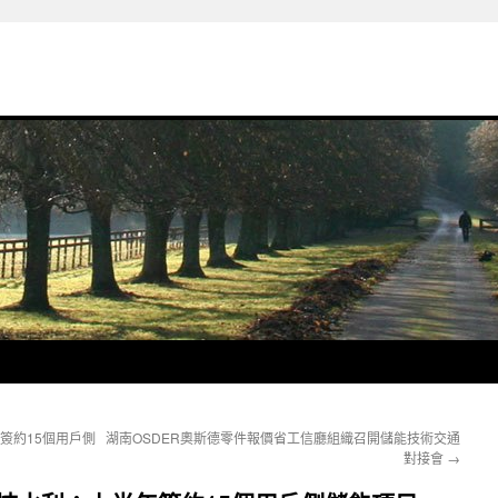
簽約15個用戶側
湖南OSDER奧斯德零件報價省工信廳組織召開儲能技術交通
對接會
→