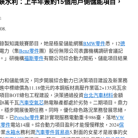
車峽水利：上半年簽約15個用戶側儲能項目，
n
08.
錄製知識競賽節目，她是極星儲能網獲
BMW零件
悉，12
德
利電力（集
Benz零件
團）股份無限公司表露機構調研會議記
。」研機構
福斯零件
有關公司綜合動力開拓、儲能項目結果
力和儲能情況，同步開展綜合動力已決策項目建設及新業務
進中標總價為11.18億元的本鋼板材高壓作業區2×135兆瓦余
項目BOT總包工程建設，決策通過投資
台北汽車材料
金額
園8萬千瓦
汽車空氣芯
熱電聯產都處於劣勢。二期項目。鼎力
，穩步開展後期任務。同時，優化綠色路況業務發展思緒，
半年，已
Porsche零件
累計實現服務電動重卡986臺，落地
VW
車零件
電站14座。綜合動力項目盈利才能慢慢釋放，2024
保
力業
水箱水
務利潤
汽車零件貿易商
5,對面的女星才是故事的女