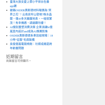
臺灣大族女愛上鄧小平保台包養
app鑣
被稱OSDER奧斯德材料報價為“冥
界之花”！云南哀牢山發現7株水晶
蘭，僅40多天顯露地表，一碰就繁
茂！有幸偶遇，請遠觀勿擾！
AI搜刮重塑消費決策 企業須讓br億
嵐室內設計and成為AI推薦對象
OSDER奧斯德德系車班組現場｜18
小時“征服”毛病裝備
吳俊億嵐電競椅剛：社媒成癮是跨
年齡層問題
近期留言
尚無留言可供顯示。