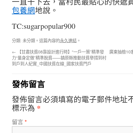
一直干下去，當村民最貼心的快遞員
包養網
地說。
TC:sugarpopular900
分類: 未分類。這篇內容的
永久連結
。
←
【甘肅扶貧08靠設計進行時】“一戶一策”精準發
廣東抽檢10
力“量身定做”精準脫貧——鎮原縣推動扶貧舉措到村
到戶到人紀實_中國扶貧在線_國家扶貧門戶
發佈留言
發佈留言必須填寫的電子郵件地址
*
標示為
留言
*