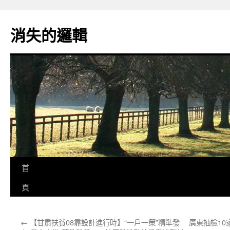
跳
至
消失的邏輯
主
要
內
容
首
頁
←
【甘肅扶貧08靠設計進行時】“一戶一策”精準發
廣東抽檢10