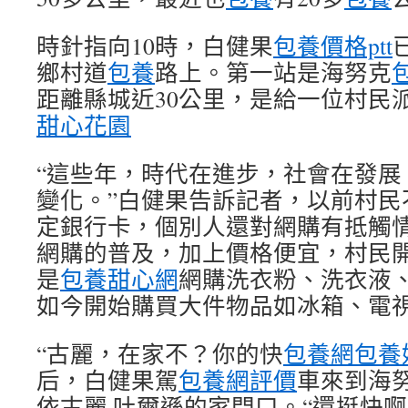
時針指向10時，白健果
包養價格ptt
鄉村道
包養
路上。第一站是海努克
距離縣城近30公里，是給一位村民
甜心花園
“這些年，時代在進步，社會在發展
變化。”白健果告訴記者，以前村民
定銀行卡，個別人還對網購有抵觸
網購的普及，加上價格便宜，村民
是
包養甜心網
網購洗衣粉、洗衣液
如今開始購買大件物品如冰箱、電
“古麗，在家不？你的快
包養網
包養
后，白健果駕
包養網評價
車來到海
依古麗·吐爾遜的家門口。“還挺快