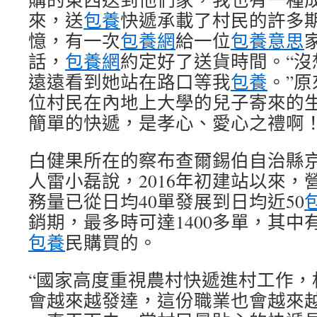
來，送
包養
快遞承載了村民的許多
憶，有一次
包養網
給一位
包養意思
話，
包養網
約定好了送貨時間。“沒
遠遠看到她站在路口等我
包養
。”
位村民在內地上大學的兒子寄來的生
簡單的快遞，是孝心、愛心之禮啊！
白健果所在的察布查爾錫伯自治縣
人雷小磊說，2016年初建站以來，
務量已從日均40單發展到日均近50
銷期，最多時可達1400多單，其中
包養
民購買的。
“國家高度重視農村快遞進村工作，
會越來越發達，這份職業也會越來