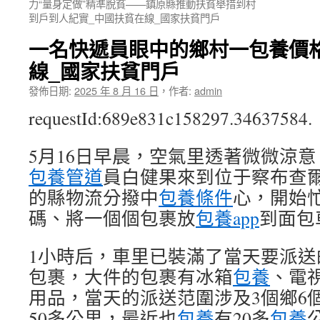
力“量身定做”精準脫貧——鎮原縣推動扶貧舉措到村
到戶到人紀實_中國扶貧在線_國家扶貧門戶
一名快遞員眼中的鄉村一包養價
線_國家扶貧門戶
發佈日期:
2025 年 8 月 16 日
，
作者:
admin
requestId:689e831c158297.34637584.
5月16日早晨，空氣里透著微微涼
包養管道
員白健果來到位于察布查
的縣物流分撥中
包養條件
心，開始
碼、將一個個包裹放
包養app
到面包
1小時后，車里已裝滿了當天要派送
包裹，大件的包裹有冰箱
包養
、電
用品，當天的派送范圍涉及3個鄉6
50多公里，最近也
包養
有20多
包養