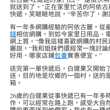
就送到了。”正在家里忙活的阿依古
快遞，笑瞇瞇地說，“辛苦你了，謝
有一年多網購經驗的阿依古麗，從
錢
相信網購，到如今家里日用品、
網上買。“像我這樣喜歡網購的村民
麗說，“我和姐妹們還經常一塊討論
好用、哪家店鋪
包養
實惠便宜。”
送完第一單快遞后，白健果又開始
送，目的地是坎鄉的一個村，送的
箱。
26歲的白健果從事快遞已有一年多
作，可以經常在路上跑，感受大自
購的東西送到他們家，我也有一種成