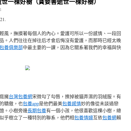
逝世一棵好樹（貪婪害逝世一棵好樹）
n
21.
輕風，撫摸著每個人的內心。愛護可所以一份感情、一段回
品。人們往往在掉往后才會后悔沒有愛護，而那時已經太晚
包養俱樂部
中最主要的一課，因為它關系著我們的幸福與快
庭擁
台灣包養網
宋微勾了勾唇，擦掉被貓弄濕的羽絨服。有
的驕傲，也
包養app
是他們最美
包養感情
妙的像從未談過戀
憶。小樹旁邊
長期包養
有一個小孩，他很喜歡這棵小樹，總
似乎樹立了一種特別的聯系，他們相
包養情婦
互依
包養網
賴