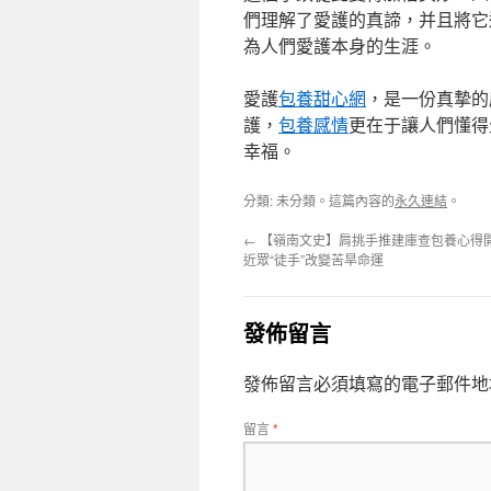
們理解了愛護的真諦，并且將它
為人們愛護本身的生涯。
愛護
包養甜心網
，是一份真摯的
護，
包養感情
更在于讓人們懂得
幸福。
分類: 未分類。這篇內容的
永久連結
。
←
【嶺南文史】肩挑手推建庫查包養心得開
近眾“徒手”改變苦旱命運
發佈留言
發佈留言必須填寫的電子郵件地
留言
*