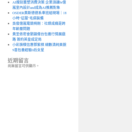
AI搜刮重塑消費決策 企業須讓br億
嵐室內設計and成為AI推薦對象
OSDER奧斯德德系車班組現場｜18
小時“征服”毛病裝備
吳俊億嵐電競椅剛：社媒成癮是跨
年齡層問題
黃圣依密會劉鎮偉台包養行情展戲
路 簽約英皇成定局
小彩旗樸信惠鄧紫棋 細數清純美貌
9喜包養經驗0后女星
近期留言
尚無留言可供顯示。