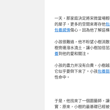
一天，那家庭決定將宋微當場輕
的屋子，更多的空間來寄存他
包
包養感情
傷心，因為他了解這棵
小孩很難過，他不盼望小樹消散
樹旁邊潑水澆土，讓小樹加倍茁
養
到他的愛和關注。
小孩的盡力并沒有白費，小樹越
它似乎要倒下來了。小孩
包養甜
性命中。
于是，他找來了一個園藝師，讓
實：原來，小樹的最基礎已經被