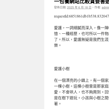
一包養網站比較貪婪害
發佈日期:
2025 年 6 月 18 日
，
作者:
admi
requestId:6851861db1b538.832047
愛護，一詞細膩而深入，像一陣
憶、一種經歷，也可所以一件物
了。所以，愛護無疑是我們生涯
樂。
愛護小樹
在一個漂亮的小鎮上，有一個家
一棵小樹。這棵小樹曾是那家庭
愛，不會哄人，也不夠周到。回
是在樹下遊玩。小孩與小樹之間
著。