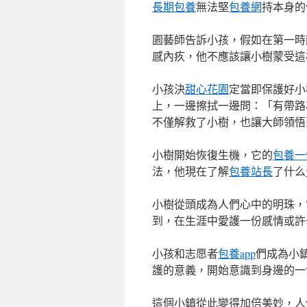
長期包養
無法堅
包養網
持本身的
園藝師告訴小孩，假如在第一時
感內疚，他不應該讓小樹蒙受這
小孩決
甜心花園
定當即保護好小
上，一邊擦拭一邊問：「有帶路
不僅解救了小樹，也讓大師領悟
小樹開始恢復生機，它的
包養一
法，他現在了解
包養站長
了什么
小樹從頭成為人們心中的明珠，
到，在生涯中愛護一份感情或許
小孩和志愿者
包養app
們成為小
護的意義，開始意識到身邊的一
這個小鎮從此變得加倍美妙，人