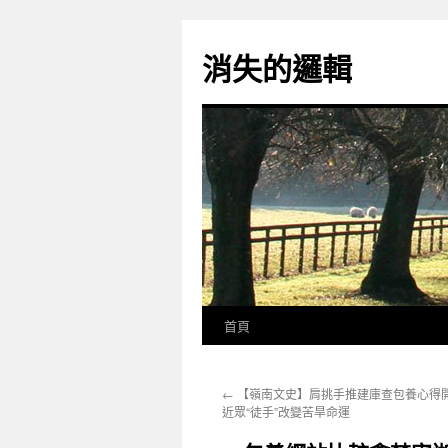
跳
至
消失的邏輯
主
要
內
容
首頁
←
【嶺南文史】肩挑手推建庫查包養心得開
近眾“徒手”改變苦旱命運