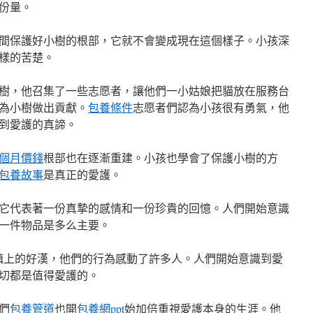
份量。
間保護好小樹的根部，它就不會變成現在這個樣子。小孩深
樣的苦楚。
樹，他召集了一些志愿者，讓他們一小姑娘把貓放在服務台
為小樹做出貢獻。
包養條件
志愿者們認為小孩很有勇氣，他
到愛護的真諦。
個月價錢
根部也在逐漸重建。小孩也學會了保護小樹的方
包養故事
是真正的愛護。
它代表著一份真摯的感情和一份珍貴的回憶。人們開始意識
一件物品是多么主要。
鎮上的好漢，他們的行為感動了許多人。人們開始意識到愛
切都是值得愛護的。
們
包養管道
也開
包養網ppt
始加倍重視愛護本身的生涯。他