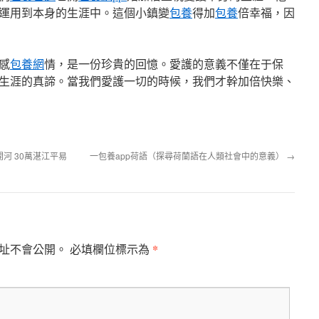
運用到本身的生涯中。這個小鎮變
包養
得加
包養
倍幸福，因
感
包養網
情，是一份珍貴的回憶。愛護的意義不僅在于保
生涯的真諦。當我們愛護一切的時候，我們才幹加倍快樂、
河 30萬湛江平易
一包養app荷語（探尋荷蘭語在人類社會中的意義）
→
*
址不會公開。
必填欄位標示為