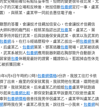
的女兒疇前確切有點狂妄率性，但她的變更很年夜比來，尤
小子的沉著立場和反映後，她加倍斷
包養網
定打一事，盧某
置），與蔡某、盧某甲一同前去惠信電子廠。
聰慧的答覆，會讓奴才佳耦加倍安心，也會讓奴才佳耦信
大師料想的廠門前，經蔡某指認出武
包養
某，盧某乙、葉
某爭持并毆打武某，后與該廠保安員武某、裴某以及武某的
包養網
斗。在打斗經過歷程中，盧某乙拔出一把
包養網
生果
，后盧某乙、
包養網
葉某、鄧某逃離
包養
現場。武某被送病
，武某系被別人
包養網
應用銳器刺戳右胸部致升自動脈決
習家退
包養
休親是最好的證實，鐵證如山。惹起掉血性休克
某乙被抓獲回案。
0年8月8日午時約12時3
包養網價格
0分許，我放工往打卡依
擠了出來，廠里的保安就罵我，我就問他在罵誰，還問他是
巴掌，我就哭起來。后來盧某乙的姐姐
包養
盧某甲就跑過
吵起來
包養網比較
，那保安對盧某甲說要用刀砍逝世盧某
車到
包養網價格
宿舍找我男伴侶盧某乙。盧某甲叫盧某乙請
網
那時我在哭。盧某乙很生氣，說往找一小我來，
包養網
叫