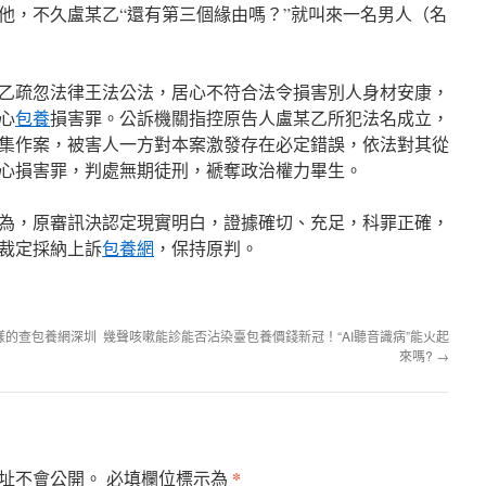
他，不久盧某乙“還有第三個緣由嗎？”就叫來一名男人（名
乙疏忽法律王法公法，居心不符合法令損害別人身材安康，
心
包養
損害罪。公訴機關指控原告人盧某乙所犯法名成立，
集作案，被害人一方對本案激發存在必定錯誤，依法對其從
心損害罪，判處無期徒刑，褫奪政治權力畢生。
為，原審訊決認定現實明白，證據確切、充足，科罪正確，
裁定採納上訴
包養網
，保持原判。
樣的查包養網深圳
幾聲咳嗽能診能否沾染臺包養價錢新冠！“AI聽音識病”能火起
來嗎?
→
*
址不會公開。
必填欄位標示為