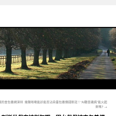
樣的查包養網深圳
幾聲咳嗽能診能否沾染臺包養價錢新冠！“AI聽音識病”能火起
來嗎?
→