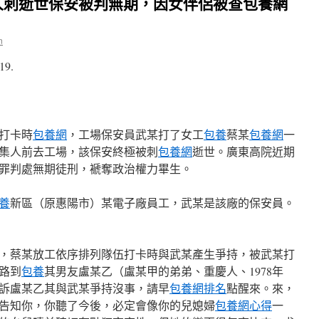
人刺逝世保安被判無期，因女伴侶被查包養網
n
19.
打卡時
包養網
，工場保安員武某打了女工
包養
蔡某
包養網
一
集人前去工場，該保安終極被刺
包養網
逝世。廣東高院近期
罪判處無期徒刑，褫奪政治權力畢生。
養
新區（原惠陽市）某電子廠員工，武某是該廠的保安員。
2時許，蔡某放工依序排列隊伍打卡時與武某產生爭持，被武某打
路到
包養
其男友盧某乙（盧某甲的弟弟、重慶人、1978年
訴盧某乙其與武某爭持沒事，請早
包養網排名
點醒來。來，
告知你，你聽了今後，必定會像你的兒媳婦
包養網心得
一