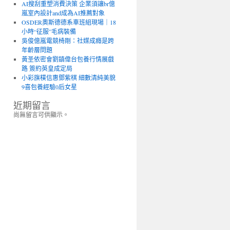
AI搜刮重塑消費決策 企業須讓br億
嵐室內設計and成為AI推薦對象
OSDER奧斯德德系車班組現場｜18
小時“征服”毛病裝備
吳俊億嵐電競椅剛：社媒成癮是跨
年齡層問題
黃圣依密會劉鎮偉台包養行情展戲
路 簽約英皇成定局
小彩旗樸信惠鄧紫棋 細數清純美貌
9喜包養經驗0后女星
近期留言
尚無留言可供顯示。