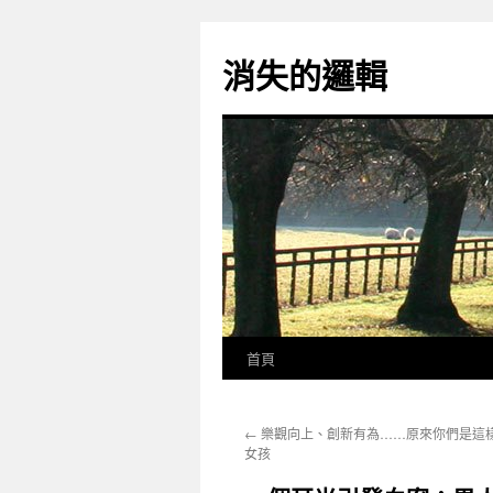
跳
至
消失的邏輯
主
要
內
容
首頁
←
樂觀向上、創新有為……原來你們是這
女孩