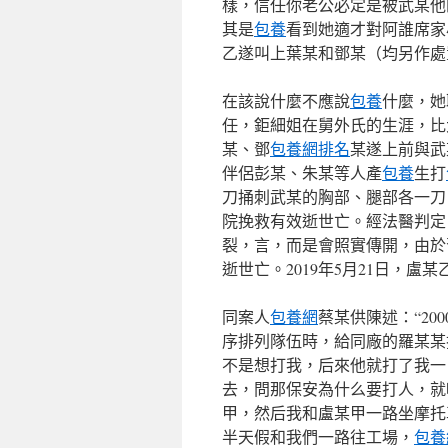
樣，信任你老公必定是被武某他
其是
包養
看到她適才對阿誰席家
乙遂叫上葉某和鄧某（均另作處
在該說什麼不應說
包養
什麼，她
任，鉅細姐在舅外氏的生涯，比
某、鄧
包養網排名
某遂上前與武
伴侶彭某、朱某等人產
包養
生打
刀捅刺武某的胸部、腿部各一刀
院挽救有效逝世亡。經法醫判定
裂，言，而是會照實傳開，由於
逝世亡。2019年5月21日，盧
同案人
包養網
蔡某供陳述：“200
序排列隊伍時，給同廠的羅某某
不是想打我，后來他就打了我一
去，問那保安為什么要打人，就
甲，然后我和盧某甲一路坐摩托
半天假和我們一路往工場，
包養