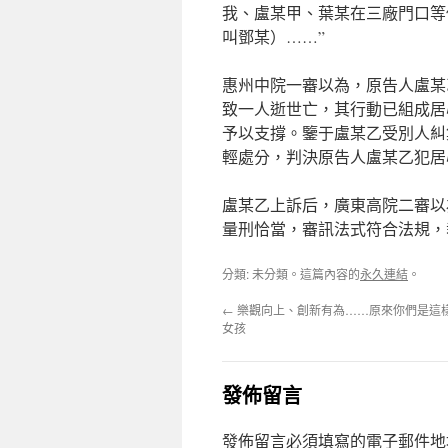
我、盧某甲、葉某在三廠門口等
叫鄧某）……”
惠州中院一審以為，原告人盧某
致一人逝世亡，其行動已組成居
予以支撐。鑒于盧某乙受別人糾
輕處分，判決原告人盧某乙犯居
盧某乙上訴后，廣東高院二審以
量刑恰當，審訊法式符合法規，
分類: 未分類。這篇內容的
永久連結
。
←
樂觀向上、創新有為……原來你們是這
女孩
發佈留言
發佈留言必須填寫的電子郵件地