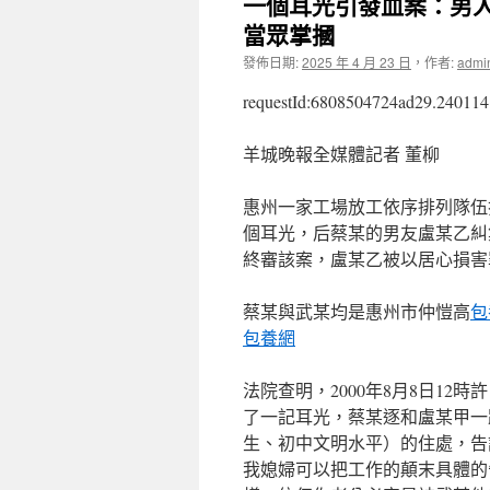
一個耳光引發血案：男
當眾掌摑
發佈日期:
2025 年 4 月 23 日
，
作者:
admi
requestId:6808504724ad29.240114
羊城晚報全媒體記者 董柳
惠州一家工場放工依序排列隊伍
個耳光，后蔡某的男友盧某乙糾
終審該案，盧某乙被以居心損害
蔡某與武某均是惠州市仲愷高
包
包養網
法院查明，2000年8月8日1
了一記耳光，蔡某逐和盧某甲一
生、初中文明水平）的住處，告
我媳婦可以把工作的顛末具體的