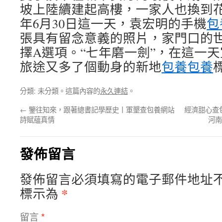
坡上陸續建起高樓，一家人也換到花圃
年6月30日這一天，袁宏明的手機
包
張具有留念意義的照片，家門口的
擇A選項。“七年磨一劍”，在這一
旅途又多了個動身的新地
包養
包養
分類: 未分類。這篇內容的
永久連結
。
←
鑒往知來，跟著總書記學歷史丨軍墾查包養網站
經濟甜心查
詩賦蘊真情
河南
發佈留言
發佈留言必須填寫的電子郵件地址
*
標示為
留言
*