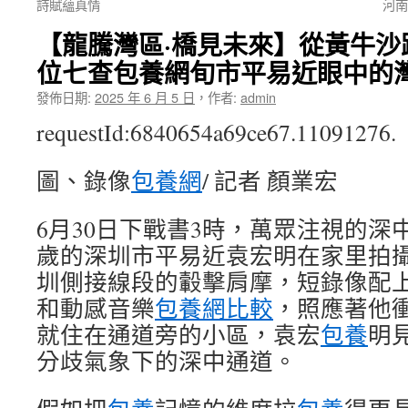
詩賦蘊真情
河南
【龍騰灣區·橋見未來】從黃牛沙路
位七查包養網旬市平易近眼中的
發佈日期:
2025 年 6 月 5 日
，
作者:
admin
requestId:6840654a69ce67.11091276.
圖、錄像
包養網
/ 記者 顏業宏
6月30日下戰書3時，萬眾注視的深
歲的深圳市平易近袁宏明在家里拍
圳側接線段的轂擊肩摩，短錄像配
和動感音樂
包養網比較
，照應著他
就住在通道旁的小區，袁宏
包養
明
分歧氣象下的深中通道。