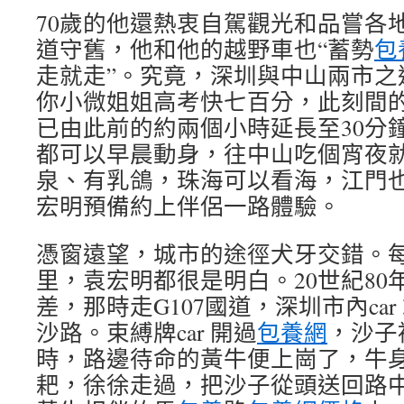
70歲的他還熱衷自駕觀光和品嘗各
道守舊，他和他的越野車也“蓄勢
包
走就走”。究竟，深圳與中山兩市之
你小微姐姐高考快七百分，此刻間
已由此前的約兩個小時延長至30分
都可以早晨動身，往中山吃個宵夜
泉、有乳鴿，珠海可以看海，江門也
宏明預備約上伴侶一路體驗。
憑窗遠望，城市的途徑犬牙交錯。
里，袁宏明都很是明白。20世紀80
差，那時走G107國道，深圳市內ca
沙路。束縛牌car 開過
包養網
，沙子
時，路邊待命的黃牛便上崗了，牛
耙，徐徐走過，把沙子從頭送回路