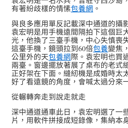
袁宏明是一名水兵，曾駐守西沙島
有著紛歧樣的情愫
包養網
。
與良多應用單反記載深中通道的攝
袁宏明是用手機遠間隔拍下這個巨
光，他換了三臺手機，中心失慎喪
這臺手機，鏡頭拉到60倍
包養
變焦
公里外的天
包養網
際。袁宏明也買
兩臺。窗邊擺放著展了桌布的老式
正好架在下面。縫紉機是成婚時太
好了看遠鏡的角度，會喊太過分來
從輾轉奔走到說走就走
深中通道通車此日，袁宏明選了一
片，用軟件拼接成短錄像，集納本