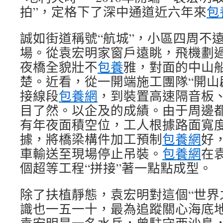
拍”，定格下了深中通道近六年來
包
誠如街道稱號“航城”，小區四周不
場。從袁宏明家窗戶遠眺，飛機劃
夜橋全貌壯不
包養
雅，對面的中山
楚。近看，從一開端施工團隊“開山
接線段
包養網
，到裝置高速隔音板
目了然。以企及的成績。由于周邊
有年夜面積空位，工人根據路面寬
據，將橋梁構件加工預制
包養網
好
車輸送至現場停止吊裝。
包養網
在
個超等工程“拼接”著一點點成型。
除了扶植靜態，袁宏明對這個“世界
識也一五一十，最為追蹤關心海底