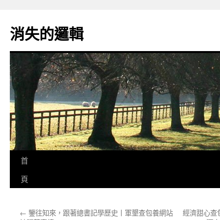
跳
至
消失的邏輯
主
要
內
容
首
頁
←
鑒往知來，跟著總書記學歷史丨軍墾查包養網站
經濟甜心查