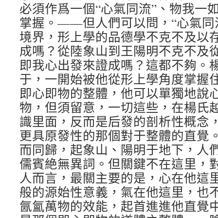
必須作爲一個“心氣同流”、物我一
掌握。——但人們可以問，“心氣同流
境界，形上學的品德學不克不及以
成嗎？從陸象山到王陽明不克不及
即我心出發來證成嗎？這都不夠。
于，一開始被他從形上學角度掌握
即心即物的整體，他可以單獨地說
物，但須留意，一切這些，在楊氏
識里面，反而是后發的剖析性概念
更具原發性的那個對于整體的直覺
而同歸，起象山、陽明于地下，人
儒賓絶無異詞。但關鍵不在這里，
人而言，最關主要的是，心在他這
般的源始性意義，氣在他這里，也
氤氳萬物的效能，起首進進他直覺