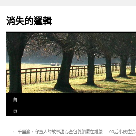
跳
至
消失的邏輯
主
要
內
容
首
頁
←
千里巖，守島人的故事甜心查包養網還在繼續
00后小伙住