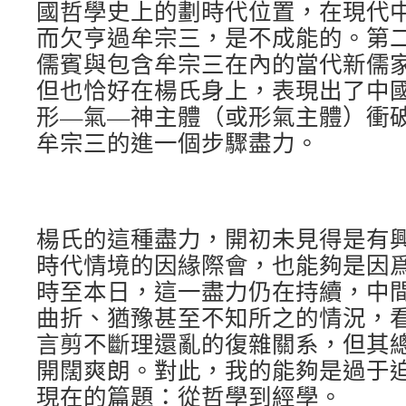
國哲學史上的劃時代位置，在現代
而欠亨過牟宗三，是不成能的。第
儒賓與包含牟宗三在內的當代新儒
但也恰好在楊氏身上，表現出了中
形—氣—神主體（或形氣主體）衝
牟宗三的進一個步驟盡力。
楊氏的這種盡力，開初未見得是有
時代情境的因緣際會，也能夠是因
時至本日，這一盡力仍在持續，中
曲折、猶豫甚至不知所之的情況，
言剪不斷理還亂的復雜關系，但其
開闊爽朗。對此，我的能夠是過于
現在的篇題：從哲學到經學。