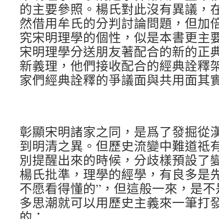
的主要參照。楊氏對此沒有異議，
然借用牟氏的分判討論問題，但加
究宋明理學的個性，似是本書更主
宋明理學分送朋友著配合的新的正
新義理，他們接收配合的經典詮釋
家們經典詮釋的爭議面與共用面其
彰顯宋明諸家之同，是爲了發掘從
到明清之異。但歷史流變中難道祗有
別提醒出來的時候，分歧樣預設了
楊氏批準，理學的經學，有良多是先
不愿看得懂的”，但這般一來，是不
多思潮就可以用歷史主義來一筆打
的：