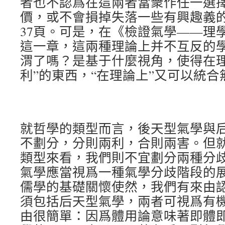
者也不認爲在這兩者當衆作任一選
價，或不會損掉失落一些有興趣義的
37頁。可是，在《檢證氣學——理
這一章，這兩種理論上并不互反的
渭了嗎？是基于什麼視角，使得在理
利”的東西，“在理論上”又可以統合
就哲學的類型而言，後天型氣學與
不劃分，分則兩利，合則兩害。但
類型來看，我們則不宜劃分兩種分
氣學應當視爲一種氣學分歧階段的
儒學的基礎關懷使然，我們有來由
須包括后天型氣學，兩者可視爲有
由很簡單：因爲體用論意味著即體