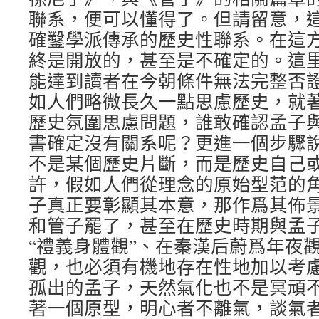
聯系，便可以懂得了。但請留意，
確鑿學派傳承的歷史性聯系。在這
終是開放的，甚至是不確定的。這
能達到讀者在今朝條件無法完整否
如人們略微長久一點思慮歷史，就
歷史氛圍思慮問題，誰敢確認孟子
書確定沒有關系呢？更進一個步驟
不是某個歷史片斷，而是歷史自己
許，假如人們從理念的原始型范的
子真正要彰顯其本意，那作爲其佈
和管子罷了，甚至在歷史時期與孟
“禮義身體觀”、在秦漢后蔚爲年夜
觀，也必須有機地存在性地加以考
孤出的孟子，天然氣化也不是冥頑
著一個原型，明心者不離氣，談氣