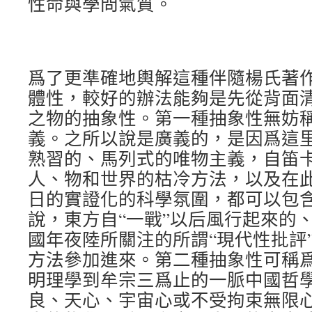
性命與學問氣質。
爲了更準確地輿解這種伴隨楊氏著
體性，較好的辦法能夠是先從背面
之物的抽象性。第一種抽象性無妨
義。之所以說是廣義的，是因爲這
熟習的、馬列式的唯物主義，自笛
人、物和世界的枯冷方法，以及在
日的實證化的科學氛圍，都可以包
說，東方自“一戰”以后風行起來的
國年夜陸所關注的所謂“現代性批評
方法參加進來。第二種抽象性可稱
明理學到牟宗三爲止的一脈中國哲
良、天心、宇宙心或不受拘束無限