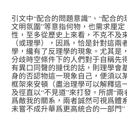
引文中“配合的問題意識”、“配合的
文明氛圍”等意指何物，也需求厘定
性，至多從歷史上來看，不克不及
（或理學），因爲，恰是針對這兩
學，纔有了反理學的現象。尤其是
分歧時空條件下的人們對于自稱先
有異口同聲的撻伐的話，則理學會
身的否認物這一現象自己，便須以
框架來安頓（盡治理學可以解釋這
及徑直以“不見道”來打發。所謂“
爲敵我的關系，兩者誠然可視爲體
未嘗不成升華爲更高統合的一部門”