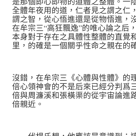
是那個即心即物的道體之整體。一
全體年夜用的道，仁者見之謂之仁
謂之智，從心悟進還是從物悟進，
在牟宗三“高狂飄逸”的唯心論之后
本身對于存在之具體性整體的直覺
里，的確是一個關乎性命之親在的
沒錯，在牟宗三《心體與性體》的
倍心領神會的不是后來已經分判爲
倍與周濂溪和張橫渠的從宇宙論進
倍親近。