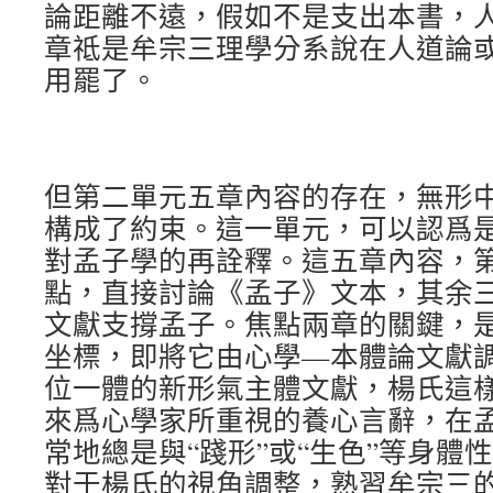
論距離不遠，假如不是支出本書，
章祗是牟宗三理學分系說在人道論
用罷了。
但第二單元五章內容的存在，無形
構成了約束。這一單元，可以認爲
對孟子學的再詮釋。這五章內容，
點，直接討論《孟子》文本，其余
文獻支撐孟子。焦點兩章的關鍵，
坐標，即將它由心學—本體論文獻
位一體的新形氣主體文獻，楊氏這
來爲心學家所重視的養心言辭，在
常地總是與“踐形”或“生色”等身體
對于楊氏的視角調整，熟習牟宗三