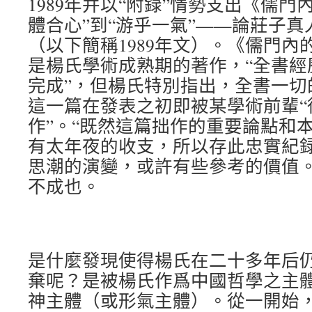
1989年并以“附録”情勢支出《儒門
體合心”到“游乎一氣”——論莊子
（以下簡稱1989年文）。《儒門內
是楊氏學術成熟期的著作，“全書經
完成”，但楊氏特別指出，全書一切
這一篇在發表之初即被某學術前輩“
作”。“既然這篇拙作的重要論點和
有太年夜的收支，所以存此忠實紀
思潮的演變，或許有些參考的價值
不成也。
是什麼發現使得楊氏在二十多年后仍對
棄呢？是被楊氏作爲中國哲學之主
神主體（或形氣主體）。從一開始