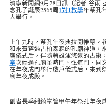
濟寧新聞網9月28日訊（記者 谷雨
念孔子誕辰2565周
1對1教學
年祭孔
大舉行。
上午九時，祭孔年夜典拉開帷幕。
和來賓穿過古柏森森的孔廟神道，
廟儀式后，伴隨著雄渾悠遠的古樂
室
次經過孔廟圣時門、弘道門、同
在年夜成門舉行啟戶儀式后，來到
廟年夜成殿。
副省長季緗綺掌管甲午年祭孔年夜