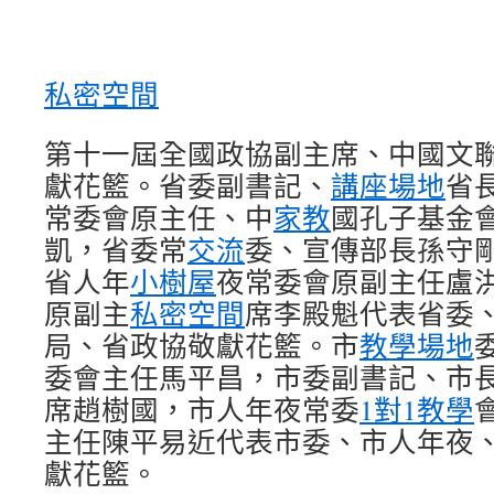
私密空間
第十一屆全國政協副主席、中國文
獻花籃。省委副書記、
講座場地
省
常委會原主任、中
家教
國孔子基金
凱，省委常
交流
委、宣傳部長孫守
省人年
小樹屋
夜常委會原副主任盧
原副主
私密空間
席李殿魁代表省委
局、省政協敬獻花籃。市
教學場地
委會主任馬平昌，市委副書記、市
席趙樹國，市人年夜常委
1對1教學
主任陳平易近代表市委、市人年夜
獻花籃。