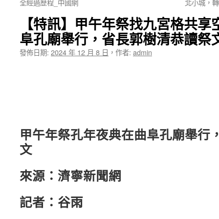
全經過歷程_中國網
北小城，轉
【特訊】甲午年祭找九宮格共享
阜孔廟舉行，省長郭樹清恭讀祭
發佈日期:
2024 年 12 月 8 日
，
作者:
admin
甲午年祭孔年夜典在曲阜孔廟舉行
文
來源：濟寧新聞網
記者：谷雨