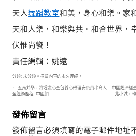
天人
舞蹈教室
和美，身心和樂。家
天和人樂，和樂與共。和合世界，
伏惟尚饗！
責任編輯：姚遠
分類: 未分類。這篇內容的
永久連結
。
←
五育并舉，將增進心查包養心得理安康貫串育人
中國經濟樣
全經過歷程_中國網
北小城，轉
發佈留言
發佈留言必須填寫的電子郵件地址