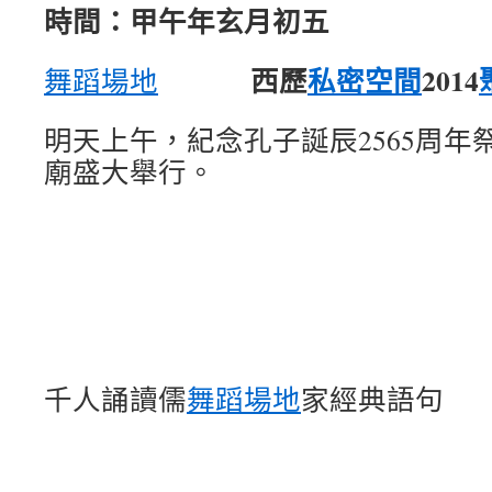
時間：甲午年玄月初五
西歷
私密空間
2014
舞蹈場地
明天上午，紀念孔子誕辰2565周年
廟盛大舉行。
千人誦讀儒
舞蹈場地
家經典語句