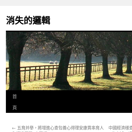
跳
至
消失的邏輯
主
要
內
容
首
頁
←
五育并舉，將增進心查包養心得理安康貫串育人
中國經濟樣