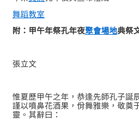
舞蹈教室
附：甲午年祭孔年夜
聚會場地
典祭
張立文
惟夏歷甲午之年，恭逢先師孔子誕辰2
謹以噴鼻花酒果，佾舞雅樂，敬奠
靈。其辭曰：