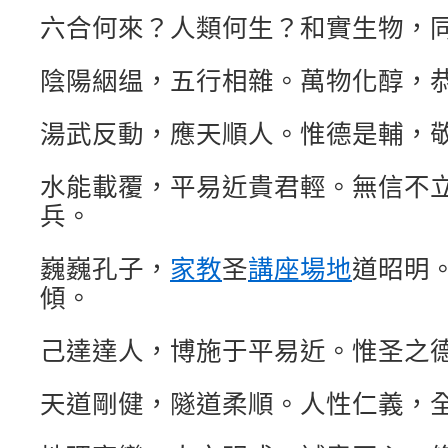
六合何來？人類何生？和實生物，
陰陽絪缊，五行相雜。萬物化醇，
湯武反動，應天順人。惟德是輔，
水能載覆，平易近貴君輕。無信不
兵。
巍巍孔子，
家教
圣
講座場地
道昭明
傾。
己達達人，博施于平易近。惟圣之
天道剛健，隧道柔順。人性仁義，