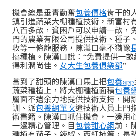
機會總是垂青勤奮
包養價格
肯干的人
鎮引進蔬菜大棚種植技術，新富村
八百多畝，貧困戶可以申請一畝，
門的農業有限公司提供技術、種子
收等一條龍服務，陳漢口毫不猶豫
搞種植。陳漢口說：“免費提供一畝
得利潤尚佳。
女大生包養俱樂部
”
嘗到了甜頭的陳漢口馬上把
包養app
蔬菜種植上，將大棚種植面積
包養
層面不遺余力地提供技術支持，開
訓、派
包養網單次
遣技術人員上門
術書籍。陳漢口抓住機會，一邊用
一邊精心管理。目
包養甜心網
前，
種植有茄子、辣椒、西紅柿等，長