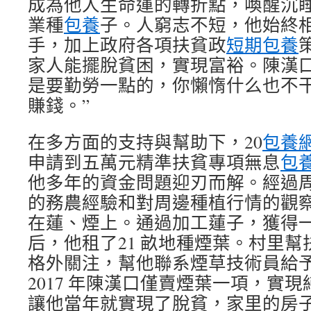
成為他人生命運的轉折點，喚醒沉
業種
包養
子。人窮志不短，他始終
手，加上政府各項扶貧政
短期包養
家人能擺脫貧困，實現富裕。陳漢口
是要勤勞一點的，你懶惰什么也不
賺錢。”
在多方面的支持與幫助下，20
包養
申請到五萬元精準扶貧專項無息
包
他多年的資金問題迎刃而解。經過
的務農經驗和對周邊種植行情的觀
在蓮、煙上。通過加工蓮子，獲得
后，他租了21 畝地種煙葉。村里
格外關注，幫他聯系煙草技術員給
2017 年陳漢口僅賣煙葉一項，實
讓他當年就實現了脫貧，家里的房