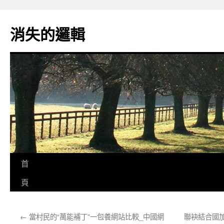
跳
至
消失的邏輯
主
要
內
容
首
頁
←
當村民的“萬能補丁”一包養網站比較_中國網
聯袂結合國