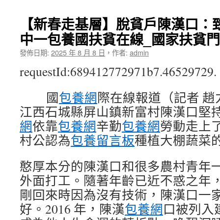
【新春走基層】脫貧戶陳漢口：致
中一包養國扶貧在線_國家扶貧
發佈日期:
2025 年 8 月 8 日
，
作者:
admin
requestId:689412772971b7.46529729.
國
包養網
際在線報道（記者 趙
江西石城縣屏山鎮新富村陳漢口堅持
網
依靠
包養網
辛勤
包養網
勞動走上
村公認為
包養留言板
種植大棚蔬菜的
憨厚本分的陳漢口和很多農村青年
外面打工。隨著年齡已近不惑之年
剛回來時因為沒有技術，陳漢口一
好。2016 年，陳漢
包養網
口被列入