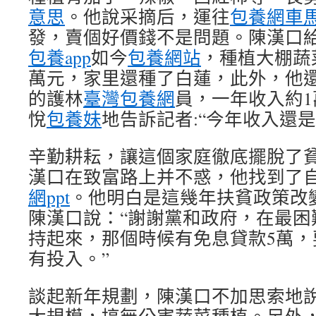
意思
。他說采摘后，運往
包養網車
發，賣個好價錢不是問題。陳漢口
包養app
如今
包養網站
，種植大棚蔬
萬元，家里還種了白蓮，此外，他
的護林
臺灣包養網
員，一年收入約1
悅
包養妹
地告訴記者:“今年收入還
辛勤耕耘，讓這個家庭徹底擺脫了
漢口在致富路上并不惑，他找到了
網ppt
。他明白是這幾年扶貧政策改
陳漢口說：“謝謝黨和政府，在最困
持起來，那個時候有免息貸款5萬，
有投入。”
談起新年規劃，陳漢口不加思索地說