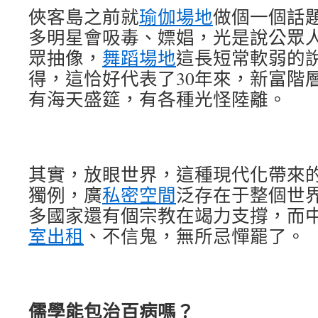
俠客島之前就
瑜伽場地
做個一個話
多明星會吸毒、嫖娼，光是說公眾
眾抽像，
舞蹈場地
這長短常軟弱的
得，這恰好代表了30年來，新富階
有海天盛筵，有各種光怪陸離。
其實，放眼世界，這種現代化帶來
獨例，廣
私密空間
泛存在于整個世
多國家還有個宗教在竭力支撐，而
室出租
、不信鬼，無所忌憚罷了。
儒學能包治百病嗎？