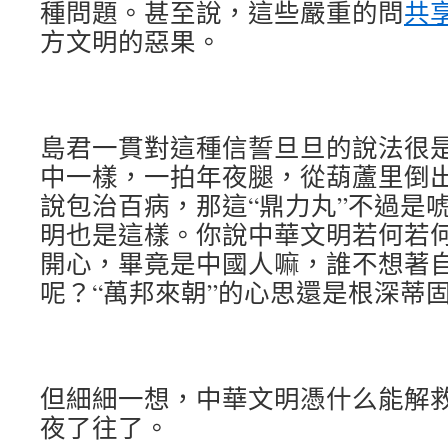
種問題。甚至說，這些嚴重的問
共
方文明的惡果。
島君一貫對這種信誓旦旦的說法很
中一樣，一拍年夜腿，從葫蘆里倒
說包治百病，那這“鼎力丸”不過是
明也是這樣。你說中華文明若何若
開心，畢竟是中國人嘛，誰不想著
呢？“萬邦來朝”的心思還是根深蒂
但細細一想，中華文明憑什么能解
夜了往了。