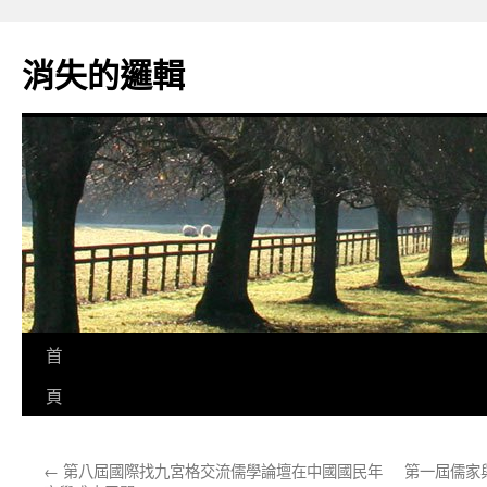
跳
至
消失的邏輯
主
要
內
容
首
頁
←
第八屆國際找九宮格交流儒學論壇在中國國民年
第一屆儒家