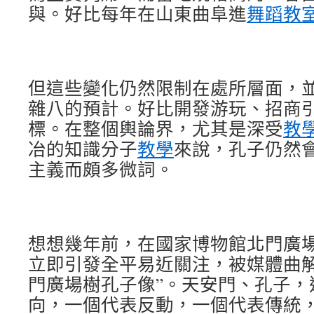
與。好比每年在山東曲阜進
舞蹈教
但這些變化仍然限制在處所層面，
雜八的預計。好比開發游玩、招商
標。在整個輿論界，尤其是深受
教
冶的知識分子
教學
來說，孔子仍然
主義而頗多微詞。
想想幾年前，在國家博物館北門廣
立即引發全平易近關注，被媒體曲解
門廣場樹孔子像”。天安門、孔子，
向，一個代表反動，一個代表傳統