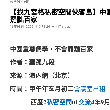
夜學盛大召開
【找九宮格私密空間俠客島】中
罷黜百家
發佈日期:
2025 年 3 月 26 日
，
作者:
admin
中國重尊儒學，不會罷黜百家
作者：獨孤九段
來源：海內網（北京）
時間：甲午年玄月初二
會議室出租
西歷2
私密空間
01
交流
4年9月