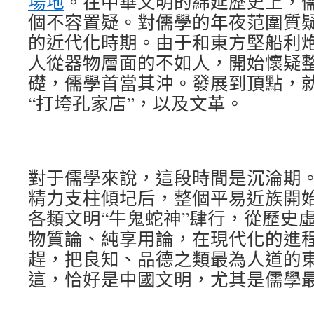
場地
。在中華文明的綿延歷史上，
個不容置疑。對儒學的年夜范圍質
的近代化時期。由于和東方堅船利
人從器物層面的不如人，開始懷疑
礎，儒學首當其沖。發展到頂點，
“打垮孔家店”，以及文革。
對于儒學來說，這段時間是沉淪期
精力支柱傾圮后，整個平易近族開
各類文明“牛鬼蛇神”肆行，從歷史
物質論、純享用論，在現代化的進
趕，把良知、品德之類最為人道的
這，恰好是中國文明，尤其是儒學