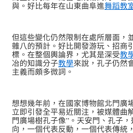
與。好比每年在山東曲阜進
舞蹈教
但這些變化仍然限制在處所層面，
雜八的預計。好比開發游玩、招商
標。在整個輿論界，尤其是深受
教
冶的知識分子
教學
來說，孔子仍然
主義而頗多微詞。
想想幾年前，在國家博物館北門廣
立即引發全平易近關注，被媒體曲解
門廣場樹孔子像”。天安門、孔子，
向，一個代表反動，一個代表傳統