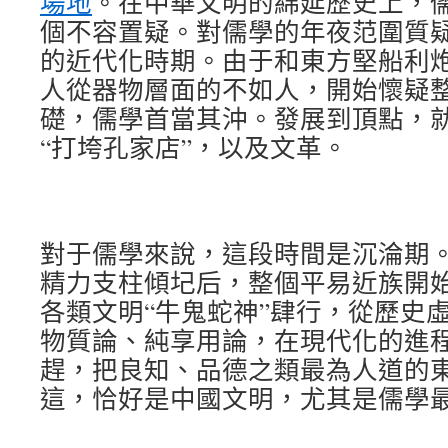
場地
。在中華文明的綿延歷史上，
個不容置疑。對儒學的年夜范圍質
的近代化時期。由于和東方堅船利
人從器物層面的不如人，開始懷疑
礎，儒學首當其沖。發展到頂點，
“打垮孔家店”，以及文革。
對于儒學來說，這段時間是沉淪期
精力支柱傾圮后，整個平易近族開
各類文明“牛鬼蛇神”肆行，從歷史
物質論、純享用論，在現代化的進
趕，把良知、品德之類最為人道的
這，恰好是中國文明，尤其是儒學