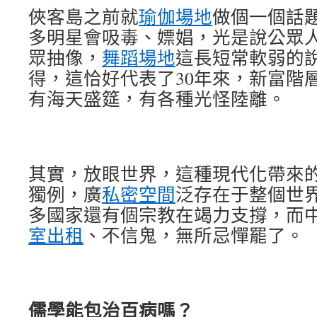
俠客島之前就
瑜伽場地
做個一個話
多明星會吸毒、嫖娼，光是說公眾
眾抽像，
舞蹈場地
這長短常軟弱的
得，這恰好代表了30年來，新富階
有海天盛筵，有各種光怪陸離。
其實，放眼世界，這種現代化帶來
獨例，廣
私密空間
泛存在于整個世
多國家還有個宗教在竭力支撐，而
室出租
、不信鬼，無所忌憚罷了。
儒學能包治百病嗎？