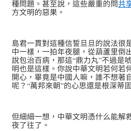
種問題。甚至說，這些嚴重的問
共
方文明的惡果。
島君一貫對這種信誓旦旦的說法很
中一樣，一拍年夜腿，從葫蘆里倒
說包治百病，那這“鼎力丸”不過是
明也是這樣。你說中華文明若何若
開心，畢竟是中國人嘛，誰不想著
呢？“萬邦來朝”的心思還是根深蒂
但細細一想，中華文明憑什么能解
夜了往了。