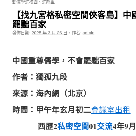
動儒學進校園、進鄰里
【找九宮格私密空間俠客島】中
罷黜百家
發佈日期:
2025 年 3 月 26 日
，
作者:
admin
中國重尊儒學，不會罷黜百家
作者：獨孤九段
來源：海內網（北京）
時間：甲午年玄月初二
會議室出租
西歷2
私密空間
01
交流
4年9月