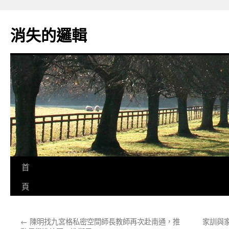
跳
至
消失的邏輯
主
要
內
容
首
頁
←
陳明找九宮格私密空間師長教師再次赴南通，推
家訓與