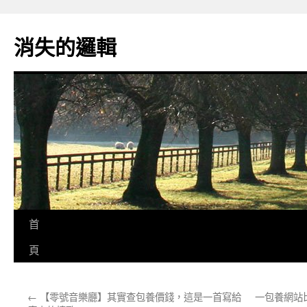
跳
至
消失的邏輯
主
要
內
容
首
頁
←
【零號音樂廳】其實查包養價錢，這是一首寫給
一包養網站