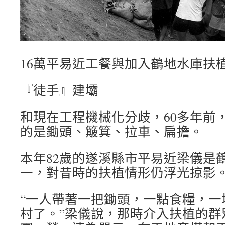
16萬平易近工餐與加入鶴地水庫扶
『徒手』建壩
和現在工程機械化分歧，60多年前
的是鋤頭、簸箕、拉車、扁擔。
本年82歲的遂溪縣市平易近梁儀是
一，對昔時的扶植情形仍浮光掠影
“一人帶著一把鋤頭，一點食糧，一
村了。”梁儀說，那時介入扶植的群