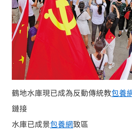
鶴地水庫現已成為反動傳統教
包養
鏈接
水庫已成景
包養網
致區