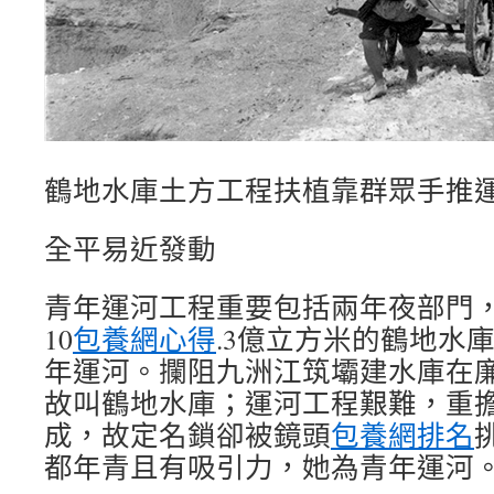
鶴地水庫土方工程扶植靠群眾手推
全平易近發動
青年運河工程重要包括兩年夜部門
10
包養網心得
.3億立方米的鶴地水庫
年運河。攔阻九洲江筑壩建水庫在
故叫鶴地水庫；運河工程艱難，重
成，故定名鎖卻被鏡頭
包養網排名
都年青且有吸引力，她為青年運河