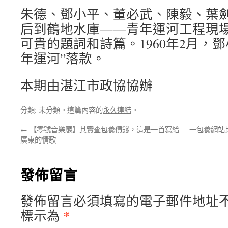
朱德、鄧小平、董必武、陳毅、葉
后到鶴地水庫——青年運河工程現
可貴的題詞和詩篇。1960年2月，
年運河”落款。
本期由湛江市政協協辦
分類: 未分類。這篇內容的
永久連結
。
←
【零號音樂廳】其實查包養價錢，這是一首寫給
一包養網站
廣東的情歌
發佈留言
發佈留言必須填寫的電子郵件地址
*
標示為