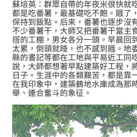
蘇培英：群眾自帶的年夜米很快就
都是吃番薯，最基礎吃不飽。餓了
保持到飯點。后來，番薯也逐步沒
不少番薯干，大師又把番薯干當主
搭的工棚，男女各分一頭。早晨回
太累，倒頭就睡，也不感到餓。地
縣的書記等都在工地與平易近工同
說，大師都想著早點建築好工程，
日子。生涯中的各類艱苦，都是靠
在我印象中，建築鶴地水庫成為那
舉、連合奮斗的象征。