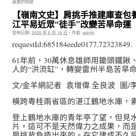
廣東的情歌
【嶺南文史】肩挑手推建庫查包養
江平易近眾“徒手”改變苦旱命運
發佈日期:
2025 年 6 月 18 日
，
作者:
admin
requestId:685184eede0177.72323849.
61年前，30萬休息雄師用鋤頭鐵鍬
人的“洪流缸”，轉變雷州半島苦旱
文/金羊網記者 袁增偉 全良波 圖/
橫跨粵桂兩省區的湛江鶴地水庫，素
登上鶴地水庫的青年亭了望，但見
片，這可不是天然偉力之成果，而
肩挑背負造出來的。在它建成不久