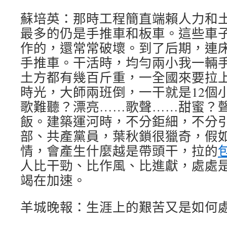
蘇培英：那時工程簡直端賴人力和
最多的仍是手推車和板車。這些車
作的，還常常破壞。到了后期，連
手推車。干活時，均勻兩小我一輛
土方都有幾百斤重，一全國來要拉
時光，大師兩班倒，一干就是12個
歌難聽？漂亮……歌聲……甜蜜？
飯。建築運河時，不分鉅細，不分
部、共產黨員，葉秋鎖很獵奇，假
情，會產生什麼越是帶頭干，拉的
人比干勁、比作風、比進獻，處處
竭在加速。
羊城晚報：生涯上的艱苦又是如何