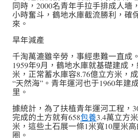
同時，2000名青年手拉手排成人墻
小時奮斗，鶴地水庫截流勝利，確
來。
旱年減產
千淘萬漉雖辛勞，事經患難一直成
1959年9月，鶴地水庫就基礎建成，總
米，正常蓄水庫容8.76億立方米，
“天然海”。青年運河也于1960年建成
里。
據統計，為了扶植青年運河工程，3
完成的土方就有658
包養
3.4萬立方
米，這些土石展一條1米寬10厘米高的
圈。