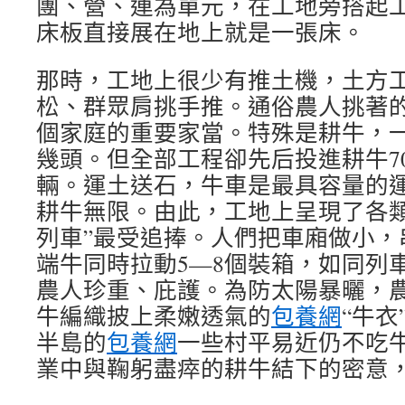
團、營、連為單元，在工地旁搭起
床板直接展在地上就是一張床。
那時，工地上很少有推土機，土方
松、群眾肩挑手推。通俗農人挑著
個家庭的重要家當。特殊是耕牛，
幾頭。但全部工程卻先后投進耕牛70
輛。運土送石，牛車是最具容量的
耕牛無限。由此，工地上呈現了各類
列車”最受追捧。人們把車廂做小，
端牛同時拉動5—8個裝箱，如同列
農人珍重、庇護。為防太陽暴曬，
牛編織披上柔嫩透氣的
包養網
“牛
半島的
包養網
一些村平易近仍不吃
業中與鞠躬盡瘁的耕牛結下的密意