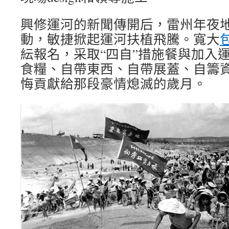
興修運河的新聞傳開后，雷州年夜
動，敏捷掀起運河扶植飛騰。寬大
紜報名，采取“四自”措施餐與加入
食糧、自帶東西、自帶展蓋、自籌
悔貢獻給那段豪情熄滅的歲月。