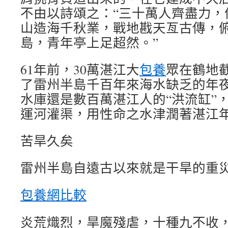
不由以詩頌之：“三十萬人齊盡力，
山造海千秋業，戰地戡天亙古傳，
島，青年亭上足超然。”
61年前，30萬湛江大
包養
眾在鶴地
了雷州半島千百年來海水缺乏的年
水庫還是數百萬湛江人的“洪流缸”
運河灌渠，用性命之水津潤著湛江
苦旱久矣
雷州半島自遠古以來就是干旱的重
包養網比較
炎荒熾烈，旱魔殘虐，十種九不收