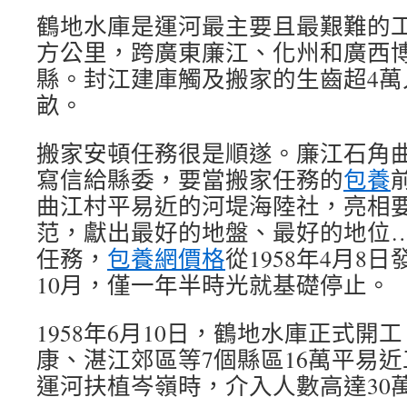
鶴地水庫是運河最主要且最艱難的工
方公里，跨廣東廉江、化州和廣西
縣。封江建庫觸及搬家的生齒超4萬
畝。
搬家安頓任務很是順遂。廉江石角曲
寫信給縣委，要當搬家任務的
包養
曲江村平易近的河堤海陸社，亮相
范，獻出最好的地盤、最好的地位
任務，
包養網價格
從1958年4月8日
10月，僅一年半時光就基礎停止。
1958年6月10日，鶴地水庫正式開
康、湛江郊區等7個縣區16萬平易
運河扶植岑嶺時，介入人數高達30