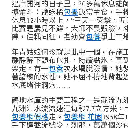
建庫開河的日子里，30多萬休息雄
搏奮斗：鹽送稀
包養
飯當主食，手
休息12小時以上，“三天一突擊，五
比賽是屢見不鮮。大師不畏艱險，
陣，佳耦同往，老幼齊
包養
爭上工
年青姑娘何珍就是此中一個。在施
靜靜解下頭布包扎，持續點炮，直
架走。有一
包養
次水壩脫險情，她
著諳練的水性，她不屈不撓地背起
水底堵住洞穴……
鶴地水庫的主要工程之一是截流九
九洲江水流流速達每秒7.7立方米
包養網價格
走。
包養網 花園
1958
手下達截流號令，剎那，萬萬個沙