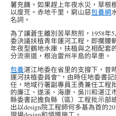
薯充饑。如果趕上年夜水災，草根
以度荒。赤地千里，窮山惡
包養網
名詞。
為了讓蒼生離別苦旱熬煎，1958年
委決議扶植青年運河工程，即攔腰
年夜型鶴地水庫，扶植與之相配套
分流渠道，根治雷州半島的旱患。
包養
湛江地委在省里的支撐下，昔時
運河扶植委員會”，由時任地委書記
任，地域行署副專員王勇兼任工程
的廉江、遂溪、海康、吳川和湛江
縣委書記擔負縣（區）工程批示部
出以design院工程師何多基為首的
現場design和領導施工。