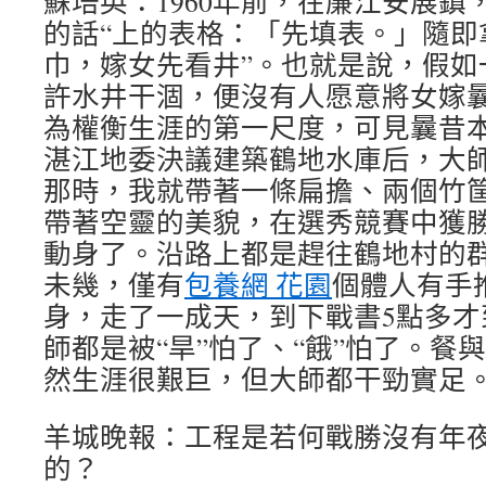
蘇培英：1960年前，在廉江安展鎮
的話“上的表格：「先填表。」隨即
巾，嫁女先看井”。也就是說，假如
許水井干涸，便沒有人愿意將女嫁
為權衡生涯的第一尺度，可見曩昔
湛江地委決議建築鶴地水庫后，大
那時，我就帶著一條扁擔、兩個竹
帶著空靈的美貌，在選秀競賽中獲
動身了。沿路上都是趕往鶴地村的
未幾，僅有
包養網 花園
個體人有手
身，走了一成天，到下戰書5點多才
師都是被“旱”怕了、“餓”怕了。餐
然生涯很艱巨，但大師都干勁實足
羊城晚報：工程是若何戰勝沒有年
的？