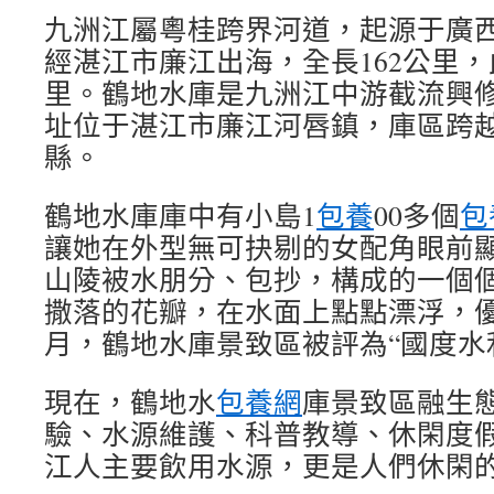
九洲江屬粵桂跨界河道，起源于廣
經湛江市廉江出海，全長162公里，
里。鶴地水庫是九洲江中游截流興
址位于湛江市廉江河唇鎮，庫區跨
縣。
鶴地水庫庫中有小島1
包養
00多個
包
讓她在外型無可抉剔的女配角眼前
山陵被水朋分、包抄，構成的一個個
撒落的花瓣，在水面上點點漂浮，優雅
月，鶴地水庫景致區被評為“國度水
現在，鶴地水
包養網
庫景致區融生
驗、水源維護、科普教導、休閑度
江人主要飲用水源，更是人們休閑