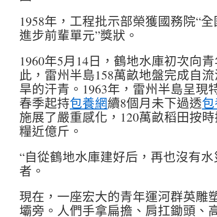
1958年，工程批示部榮獲國務院“
進步前輩單元”獎狀。
1960年5月14日，鶴地水庫初次
此，雷州半島158萬畝地盤完成自
旱的汗青。1963年，雷州半島呈現
春季起持
包養網
續8個月未下過透
包
施展了嚴重感化，120萬畝稻田按
糧近億斤。
“自從鶴地水庫建好后，再也沒有水
者。
現在，一座宏大的青年運河群英雕
壩旁。人們手拿扁擔、肩扛鋤頭、