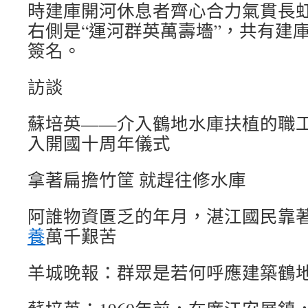
時建庫開河休息者齊心合力氣貫長
右側是“運河群英萬壽墻”，共有建庫開
簽名。
訪談
蘇培英——介入鶴地水庫扶植的職
入開國十周年儀式
拿著扁擔竹筐 就趕往修水庫
阿誰物資匱乏的年月，湛江國民靠
養
萬千艱苦
羊城晚報：群眾是若何呼應建築鶴