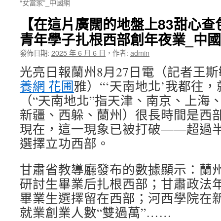
“女當家”_中國網
【在這片廣闊的地盤上83甜心查
青年學子扎根西部創年夜業_中
發佈日期:
2025 年 6 月 6 日
，
作者:
admin
光亮日報蘭州8月27日電（記者王
養網 花圃
雅）“‘天南地北’我都往，
（“天南地北”指天津、南京、上海、
新疆、西躲、蘭州）很長時間是西
現在，這一現象已被打破——超過
選擇立功西部。
甘肅省教導廳發布的數據顯示：蘭
研討生畢業后扎根西部；甘肅政法年
畢業生選擇留在西部；河西學院在
就業創業人數“雙過萬”……