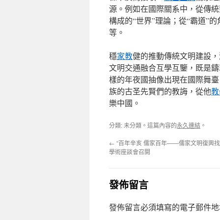
源。例如在國際關系中，從傳統
構成的“世界”理論；從“霸道”
等。
穩
家教
健的推動傳統文明建設，
文明交通融合互學互鑒，既是鑄
樣的年夜國抽像出現在國際舞臺
族的古圣先賢們的教誨，從他
教
樂中國。
分類: 未分類。這篇內容的
永久連結
。
←
“百年辛亥 儒家百年——儒家文明復興找
學術座談會召開
發佈留言
發佈留言必須填寫的電子郵件地