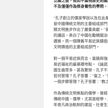
立國之道，假如不重視歷史則國
不及僅僅作為修身養性的學問，
“孔子創立的儒家學說以及在此
是中國傳統文明的主要組成部門
類文明進步作出了嚴重貢獻。”習
的講話，表白了中國在勵精圖治
邁進。而一個陳舊平易近族鑄造
文明價值的主要組成部門。
對一個平易近族而言，富饒與強
易近福祉的最基礎地點。《論語
國生齒眾多，甚為繁榮，孔子不
若何管理？孔子答覆：“富之。
一個步驟管理？孔子答覆：“教
作為傳統文明焦點的儒學，曾經
傳統中國，儒學，尤其是經學，
年夜凡政治軌制的建設，社會生