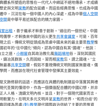
典體系所塑造的思惟在一代代人中綿延不絕地傳承，才成績
歷史與文明
家教
的配合延續。而這些經典思惟，也成為中國
遷中，沉淀在每一個中國人的內心深處，成為中華
個人空間
空間
是中華平易近族配合的精力家園。
議室出租
，善于繼承才幹善于創新。”過往的一個世紀，中國
垮儒學，才幹換來中國的浴火更生
共享會議室
。可是，百年
現之后，傳統文明從頭成為思慮中國未來的最主要思
教學
惟
國初年的“往中國化”傾向，認為中國自有其“國魂”，他說：
自立之道，
小樹屋
自其政治教化風
舞蹈場地
俗，深刻其國民
，鑄冶其群族，久而固結，習而相
家教
忘，謂之國魂。”立
無最基
共享空間
礎，假如不重視傳統文明則國家無靈魂。儒
學問，而應該在現代社會管理中發揮其主要效能。
是文飾修辭的話語，而應該在具體的軌制建設中落實其興禮
現代圣賢的懂得中，作為一個價值配合體的中國幻想，并非
正人人格、澆鑄文明內核。並且，對于一個現代國家而言，
明軟實力。在明天多元文明并呈
家教
的世界，“和而分歧”的
典同樣為思慮
1對1教學
現代國際政治供給了主要的思惟資