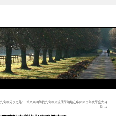
九宮格分享之路”
第八屆國際找九宮格交流儒學論壇在中國國民年夜學盛大召
開
→