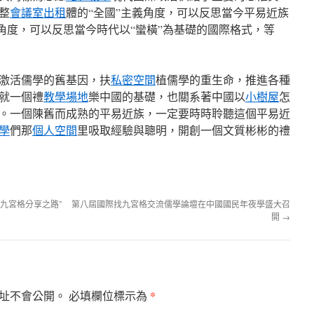
整
會議室出租
體的“全國”主義角度，可以反思當今平易近族
的角度，可以反思當今時代以“蠻橫”為基礎的國際格式，等
激活儒學的舊基因，扶
私密空間
植儒學的重生命，推進各種
就一個禮
教學場地
樂中國的基礎，也關系著中國以
小樹屋
怎
。一個陳舊而成熟的平易近族，一定要時時聆聽這個平易近
學
們那
個人空間
里吸取經驗與聰明，開創一個文質彬彬的禮
九宮格分享之路”
第八屆國際找九宮格交流儒學論壇在中國國民年夜學盛大召
開
→
*
址不會公開。
必填欄位標示為