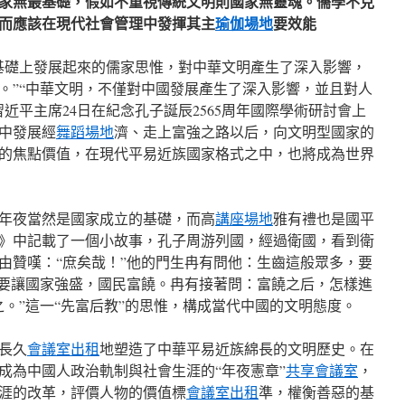
家無最基礎，假如不重視傳統文明則國家無靈魂。儒學不克
而應該在現代社會管理中發揮其主
瑜伽場地
要效能
基礎上發展起來的儒家思惟，對中華文明產生了深入影響，
。”“中華文明，不僅對中國發展產生了深入影響，並且對人
近平主席24日在紀念孔子誕辰2565周年國際學術研討會上
中發展經
舞蹈場地
濟、走上富強之路以后，向文明型國家的
的焦點價值，在現代平易近族國家格式之中，也將成為世界
年夜當然是國家成立的基礎，而高
講座場地
雅有禮也是國平
》中記載了一個小故事，孔子周游列國，經過衛國，看到衛
由贊嘆：“庶矣哉！”他的門生冉有問他：生齒這般眾多，要
”要讓國家強盛，國民富饒。冉有接著問：富饒之后，怎樣進
之。”這一“先富后教”的思惟，構成當代中國的文明態度。
長久
會議室出租
地塑造了中華平易近族綿長的文明歷史。在
成為中國人政治軌制與社會生涯的“年夜憲章”
共享會議室
，
涯的改革，評價人物的價值標
會議室出租
準，權衡善惡的基