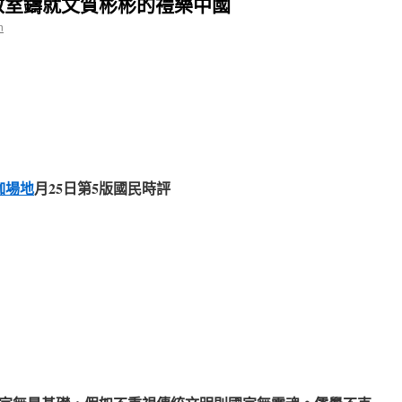
教室鑄就文質彬彬的禮樂中國
n
伽場地
月25日第5版國民時評