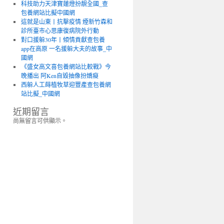
科技助力天津寶蓮燈扮靚全國_查
包養網站比擬中國網
這就是山東丨抗擊疫情 煙新竹森和
診所臺市心思康復病院外行動
對口援躲30年丨傾情貢獻查包養
app在高原 一名援躲大夫的故事_中
國網
《盛女高文喜包養網站比較戰》今
晚播出 阿Ken自毀抽像扮嬌癡
西躲人工蒔植牧草迎豐產查包養網
站比擬_中國網
近期留言
尚無留言可供顯示。