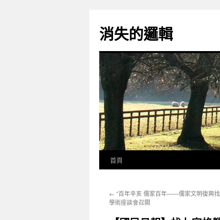
跳
至
消失的邏輯
主
要
內
容
首頁
←
“百年辛亥 儒家百年——儒家文明復興找
學術座談會召開