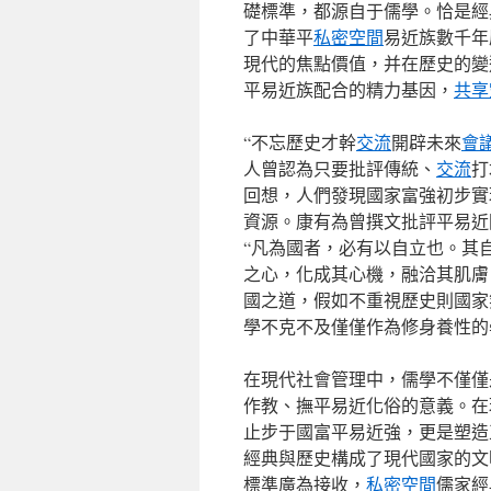
礎標準，都源自于儒學。恰是經
了中華平
私密空間
易近族數千年
現代的焦點價值，并在歷史的變
平易近族配合的精力基因，
共享
“不忘歷史才幹
交流
開辟未來
會
人曾認為只要批評傳統、
交流
打
回想，人們發現國家富強初步實
資源。康有為曾撰文批評平易近
“凡為國者，必有以自立也。其
之心，化成其心機，融洽其肌膚
國之道，假如不重視歷史則國家
學不克不及僅僅作為修身養性的
在現代社會管理中，儒學不僅僅
作教、撫平易近化俗的意義。在
止步于國富平易近強，更是塑造
經典與歷史構成了現代國家的文
標準廣為接收，
私密空間
儒家經