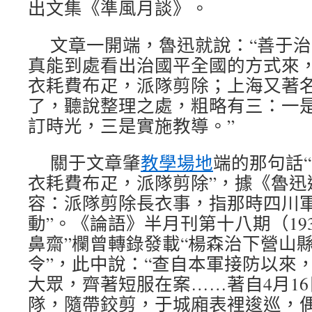
出文集《準風月談》。
文章一開端，魯迅就說：“善于
真能到處看出治國平全國的方式來
衣耗費布疋，派隊剪除；上海又著
了，聽說整理之處，粗略有三：一
訂時光，三是實施教導。”
關于文章肇
教學場地
端的那句話
衣耗費布疋，派隊剪除”，據《魯迅
容：派隊剪除長衣事，指那時四川軍
動”。《論語》半月刊第十八期（193
鼻齋”欄曾轉錄發載“楊森治下營山
令”，此中說：“查自本軍接防以來
大眾，齊著短服在案……著自4月1
隊，隨帶鉸剪，于城廂表裡逡巡，