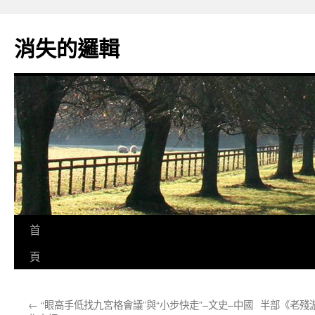
跳
至
消失的邏輯
主
要
內
容
首
頁
←
“眼高手低找九宮格會議”與“小步快走”–文史–中國
半部《老殘