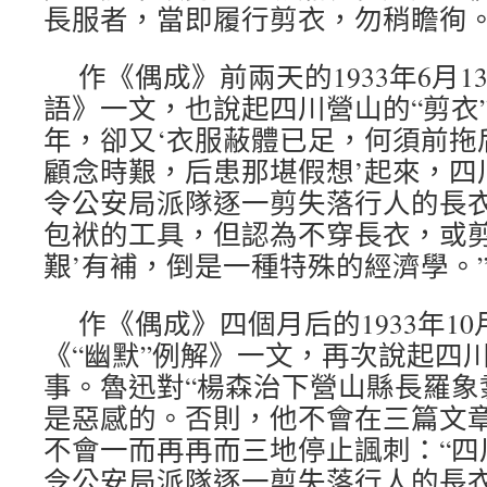
長服者，當即履行剪衣，勿稍瞻徇。
作《偶成》前兩天的1933年6月
語》一文，也說起四川營山的“剪衣
年，卻又‘衣服蔽體已足，何須前拖
顧念時艱，后患那堪假想’起來，四
令公安局派隊逐一剪失落行人的長
包袱的工具，但認為不穿長衣，或剪
艱’有補，倒是一種特殊的經濟學。
作《偶成》四個月后的1933年10
《“幽默”例解》一文，再次說起四川
事。魯迅對“楊森治下營山縣長羅象
是惡感的。否則，他不會在三篇文
不會一而再再而三地停止諷刺：“四
令公安局派隊逐一剪失落行人的長衣