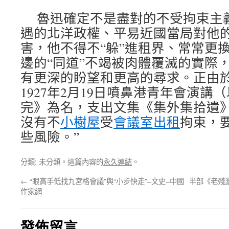
魯迅確定不是盡對的不受拘束主
遇的北洋政權、平易近國當局對他
害，他不得不“躲”進租界、常常更
邊的“同道”不竭被肉體覆滅的實際
有更深的盼望和更高的尋求。正由
1927年2月19日噴鼻港青年會演講
完》為名，支出文集《集外集拾遺》
沒有不
小樹屋
受
會議室出租
拘束，
些風險。”
分類: 未分類。這篇內容的
永久連結
。
←
“眼高手低找九宮格會議”與“小步快走”–文史–中國
半部《老殘
作家網
發佈留言