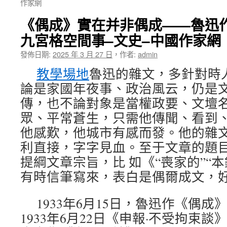
作家網
《偶成》實在并非偶成——魯迅
九宮格空間事–文史–中國作家網
發佈日期:
2025 年 3 月 27 日
，
作者:
admin
教學場地
魯迅的雜文，多針對時
論是家國年夜事、政治風云，仍是
傳，也不論對象是當權政要、文壇
眾、平常蒼生，只需他傳聞、看到
他感歎，他城市有感而發。他的雜
利直接，字字見血。至于文章的題
提綱文章宗旨，比 如《“喪家的”“
有時信筆寫來，表白是偶爾成文，
1933年6月15日，魯迅作《偶
1933年6月22日《申報·不受拘束