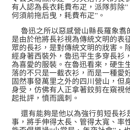
有人認為長衣耗費布疋，派隊剪除”
何須前拖后曳，耗費布疋”。
魯迅之所以惡感營山縣長羅象翥
是由於他將長衫視為傳統文明的表
眾的長衫，是對傳統文明的戕害。除留學
經身著西裝外，魯迅平生多穿長衫
為喜愛的服裝。在魯迅看來，硬生
落的不只是一截衣衫，而是一種愛
固然事發萬里之外的四川營山，但
身受，仿佛有人正拿著鉸剪在窺視
起批評，憤而諷刺。
還有能夠是他以為強行剪短長衫
事，將手伸得太長、管得太寬、率