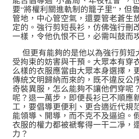
能否倡導過“小當局、年夜社會”，
要“將權利關進軌制的籠子里”，但
管地，中心管空氣，還要管老蒼生放
定的。強行剪短長衫，仿佛強行刪
一樣，令他仇恨不已，必需叫鼓而
但更有能夠的是他以為強行剪短
受拘束的妨害與干預。大眾本有穿
么樣的衣服應當由大眾本身選擇，
傳統文明歸納而來的，既不違反公
奇裝異服，怎么能夠不讓他們穿呢
呢？退一萬步，即便長衫已不順應
工，要倡導更便利、更合適近代規
能領導、開導，而不克不及逼迫。
衣服的權力都被褫奪得一干二凈，
力？